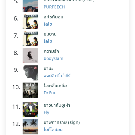
5.
PURPEECH
อะไรก็ยอม
6.
โลโซ
ซมซาน
7.
โลโซ
ความรัก
8.
bodyslam
มานะ
9.
พงษ์สิทธิ์ คำภีร์
ใจเหลือเหลือ
10.
Dr.Fuu
ชาวนากับงูเห่า
11.
Fly
นาฬิกาทราย (sign)
12.
โบกี้ไลอ้อน