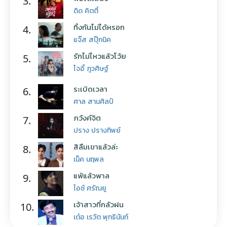
3.
ดิด คิตตี้
ทิ้งกันไม่ได้หรอก
4.
แจ๊ส สปุ๊กนิค
รักไม่ไหวแล้วโว้ย
5.
โจอี้ ภูวศิษฐ์
ระเบิดเวลา
6.
ศาล สานศิลป์
ภวังค์จิต
7.
ปราง ปรางทิพย์
สิลืมเขาแล้วล่ะ
8.
เน็ค นฤพล
แพ้แล้วพาล
9.
ไอซ์ ศรัณยู
เจ้าสาวที่กลัวฝน
10.
เต๋อ เรวัต พุทธินันท์