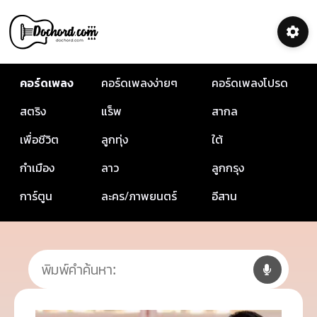
คอร์ดเพลง
คอร์ดเพลงง่ายๆ
คอร์ดเพลงโปรด
สตริง
แร็พ
สากล
เพื่อชีวิต
ลูกทุ่ง
ใต้
กำเมือง
ลาว
ลูกกรุง
การ์ตูน
ละคร/ภาพยนตร์
อีสาน