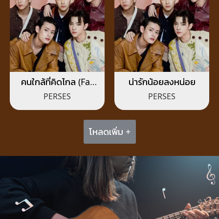
คนใกล้ที่คิดไกล (Far
น่ารักน้อยลงหน่อย
Too Close)
PERSES
PERSES
โหลดเพิ่ม +