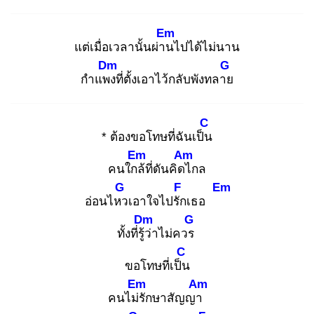
Em
แต่เมื่อเวลานั้นผ่าน
ไปได้ไม่นาน
Dm
G
กำแพง
ที่ตั้งเอาไว้กลับพังทลาย
C
* ต้องขอโทษที่ฉันเป็น
Em
Am
คนใกล้
ที่ดันคิดไ
กล
G
F
Em
อ่อนไหว
เอาใจไปรัก
เธอ
Dm
G
ทั้งที่รู้ว่
าไม่ควร
C
ขอโทษที่เป็น
Em
Am
คนไม่รั
กษาสัญญา