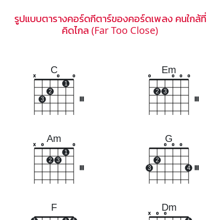
รูปแบบตารางคอร์ดกีตาร์ของคอร์ดเพลง คนใกล้ที่
คิดไกล (Far Too Close)
C
Em
x
o
o
o
o
o
o
1
2
2
3
3
III
III
Am
G
x
o
o
o
o
o
1
2
3
2
III
3
4
III
F
Dm
x
o
o