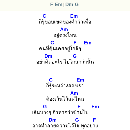
F
Em
|
Dm
G
C
Em
ก็รู้ข
อบเขตของคำ
ว่าเพื่อ
Am
อยู่ตรง
ไหน
G
F
Em
คนที่คุ้น
เคยอยู่ใกล้
ๆ
Dm
G
อย่าคิด
อะไร ไปไกล
กว่านั้น
C
Em
ก็รู้ร
ะหว่างสองเรา
Am
ต้องเว้นไว้แค่ไ
หน
G
F
Em
เส้นบาง
ๆ ถ้าหากว่าข้าม
ไป
Dm
G
F
อาจทำลาย
ความไว้ใจ
ทุกอย่าง