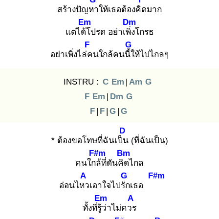
สร้างปัญหา
ให้เธอต้องคิด
มาก
Em
Dm
แต่ได้โ
ปรด อย่าเพิ่ง
โกรธ
F
G
อย่าเพิ่งไล่ค
นใกล้คนนี้ใ
ห้ไปไกลๆ
INSTRU :
C
Em
|
Am
G
F
Em
|
Dm
G
F
|
F
|
G
|
G
D
* ต้องขอโทษที่ฉันเป็น
(ที่ฉันเป็น)
F#m
Bm
คนใกล้
ที่ดันคิด
ไกล
A
G
F#m
อ่อนไหว
เอาใจไปรัก
เธอ
Em
A
ทั้งที่รู้ว่
าไม่ควร