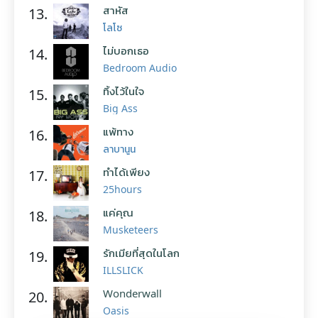
สาหัส
13.
โลโซ
ไม่บอกเธอ
14.
Bedroom Audio
ทิ้งไว้ในใจ
15.
Big Ass
แพ้ทาง
16.
ลาบานูน
ทำได้เพียง
17.
25hours
แค่คุณ
18.
Musketeers
รักเมียที่สุดในโลก
19.
ILLSLICK
Wonderwall
20.
Oasis