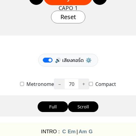
CAPO 1
Reset
🔊 เสียงคอร์ด
⚙️
Metronome
−
70
+
Compact
Full
Scroll
INTRO :
C
Em
|
Am
G