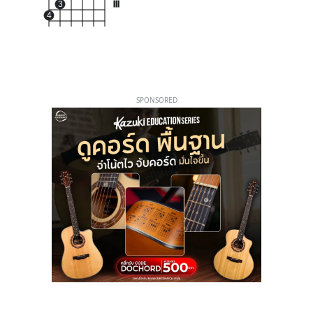
3
III
4
SPONSORED