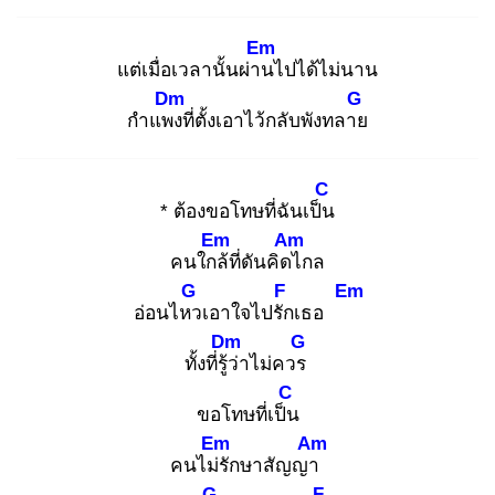
Em
แต่เมื่อเวลานั้นผ่าน
ไปได้ไม่นาน
Dm
G
กำแพง
ที่ตั้งเอาไว้กลับพังทลาย
C
* ต้องขอโทษที่ฉันเป็น
Em
Am
คนใกล้
ที่ดันคิดไ
กล
G
F
Em
อ่อนไหว
เอาใจไปรัก
เธอ
Dm
G
ทั้งที่รู้ว่
าไม่ควร
C
ขอโทษที่เป็น
Em
Am
คนไม่รั
กษาสัญญา
G
F