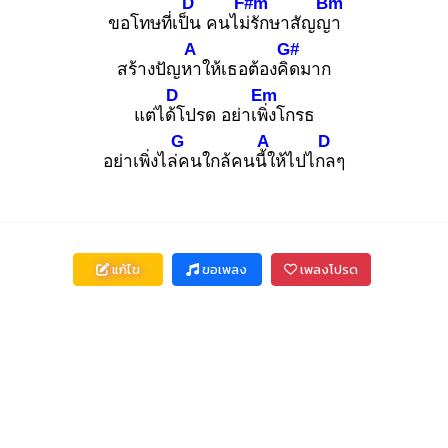
D
F#m
Bm
ขอโทษที่เป็น
คนไม่รั
กษาสัญญา
A
G#
สร้างปัญหา
ให้เธอต้องคิด
มาก
D
Em
แต่ได้โ
ปรด อย่าเพิ่ง
โกรธ
G
A
D
อย่าเพิ่งไล่ค
นใกล้คนนี้ใ
ห้ไปไกล
ๆ
แก้ไข
ขอเพลง
เพลงโปรด