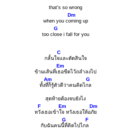
that’s so wrong
Dm
when you com
ing up
G
too clos
e i fall for you
C
กลั้นใจแ
ละตัดสินใจ
Em
ข้ามเส้นที่เธอ
ขีดไว้ถลำลงไป
Am
G
ทั้งที่ก็
รู้ตัวดีว่าคนคิดไกล
สุดท้ายต้องจบยังไง
F
Em
Dm
หวัง
เธอเข้าใจ
หวังเธอให้อภัย
G
F
กับฉันคนนี้ที่
คิดไปไกล