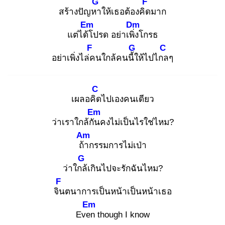
G
F
สร้างปัญหา
ให้เธอต้องคิด
มาก
Em
Dm
แต่ได้โ
ปรด อย่าเพิ่ง
โกรธ
F
G
C
อย่าเพิ่งไล่ค
นใกล้คนนี้ใ
ห้ไปไกล
ๆ
C
เผลอคิด
ไปเองคนเดียว
Em
ว่าเราใกล้กัน
คงไม่เป็นไรใช่ไหม?
Am
ถ้า
กรรมการไม่เป่า
G
ว่าใกล้
เกินไปจะรักฉันไหม?
F
จิน
ตนาการเป็นหน้าเป็นหน้าเธอ
Em
Even
though I know