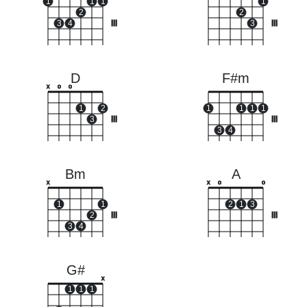
1
1
1
1
2
2
3
4
III
3
III
D
F#m
x
o
o
1
2
1
1
1
1
3
III
III
3
4
Bm
A
x
x
o
o
1
1
2
1
3
2
III
III
3
4
G#
x
1
1
1