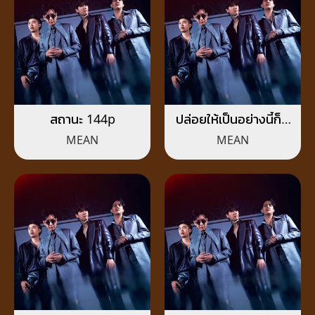
สถานะ 144p
ปล่อยให้เป็นอย่างนี้ก็ดี
(You’re Welcome)
MEAN
MEAN