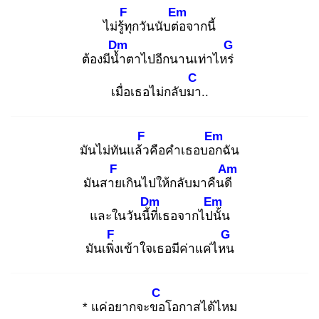
F
Em
ไม่รู้ทุ
กวันนับต่อ
จากนี้
Dm
G
ต้องมีน้ำ
ตาไปอีกนานเท่าไหร่
C
เมื่อเธอไม่กลับมา
..
F
Em
มันไม่ทันแล้ว
คือคำเธอบอก
ฉัน
F
Am
มันสาย
เกินไปให้กลับมาคืนดี
Dm
Em
และในวันนี้ที่
เธอจากไปนั้
น
F
G
มันเพิ่ง
เข้าใจเธอมีค่าแค่ไหน
C
* แค่อยากจะขอ
โอกาสได้ไหม