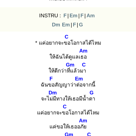
INSTRU :
F
|
Em
|
F
|
Am
Dm
Em
|
F
|
G
C
* แค่อยากจะขอ
โอกาสได้ไหม
Am
ให้ฉันได้ดูแลเธอ
Gm
C
ให้ดีกว่าที่แ
ล้วมา
F
Em
ฉันขอ
สัญญาว่าต่อ
จากนี้
Dm
G
จะไม่มี
ทางให้เธอมีน้ำตา
C
แค่อยากจะขอ
โอกาสได้ไหม
Am
แค่ขอให้เธออภัย
Gm
C