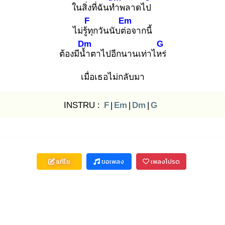
ในสิ่งที่ฉันทำ
พลาดไป
F
Em
ไม่รู้ทุ
กวันนับต่อ
จากนี้
Dm
G
ต้องมีน้ำ
ตาไปอีกนานเท่าไหร่
เมื่อเธอไม่กลับมา
INSTRU :
F
|
Em
|
Dm
|
G
แก้ไข
ขอเพลง
เพลงโปรด