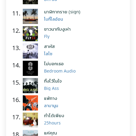
นาฬิกาทราย (sign)
11.
โบกี้ไลอ้อน
ชาวนากับงูเห่า
12.
Fly
สาหัส
13.
โลโซ
ไม่บอกเธอ
14.
Bedroom Audio
ทิ้งไว้ในใจ
15.
Big Ass
แพ้ทาง
16.
ลาบานูน
ทำได้เพียง
17.
25hours
แค่คุณ
18.