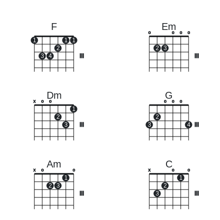
F
Em
o
o
o
o
1
1
1
2
2
3
3
4
III
III
Dm
G
x
o
o
o
o
o
1
2
2
3
III
3
4
III
Am
C
x
o
o
x
o
o
1
1
2
3
2
III
3
III