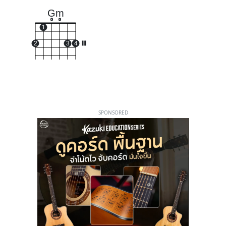
Gm
o
o
1
2
3
4
III
SPONSORED