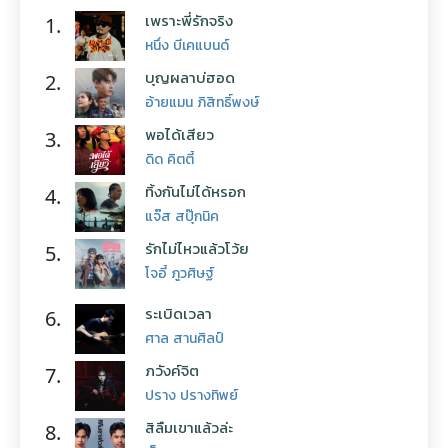
เพราะพี่รักจริง
1.
หนึ่ง บีเคแบนด์
บุญผลาบ่ฮอด
2.
อ้ายแมน ภิสิทธิ์พงษ์
พอได้เสียว
3.
ดิด คิตตี้
ทิ้งกันไม่ได้หรอก
4.
แจ๊ส สปุ๊กนิค
รักไม่ไหวแล้วโว้ย
5.
โจอี้ ภูวศิษฐ์
ระเบิดเวลา
6.
ศาล สานศิลป์
ภวังค์จิต
7.
ปราง ปรางทิพย์
สิลืมเขาแล้วล่ะ
8.