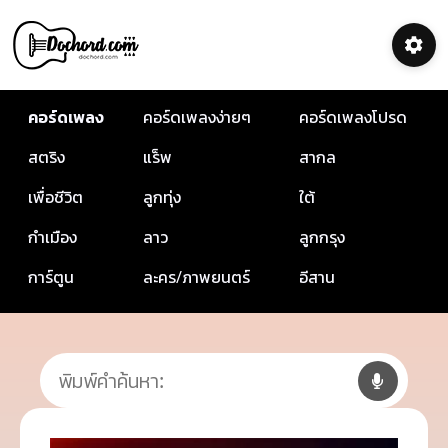
คอร์ดเพลง
คอร์ดเพลงง่ายๆ
คอร์ดเพลงโปรด
สตริง
แร็พ
สากล
เพื่อชีวิต
ลูกทุ่ง
ใต้
กำเมือง
ลาว
ลูกกรุง
การ์ตูน
ละคร/ภาพยนตร์
อีสาน