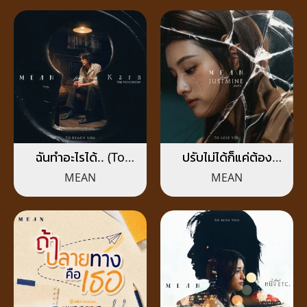
ฉันทำอะไรได้.. (To
ปรับไม่ได้ก็แค่ต้อง
Reach You)
ปล่อยมือ (To Lose
MEAN
MEAN
You)