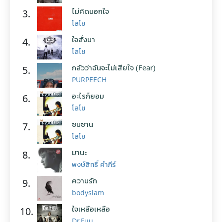
ไม่คิดนอกใจ
3.
โลโซ
ใจสั่งมา
4.
โลโซ
กลัวว่าฉันจะไม่เสียใจ (Fear)
5.
PURPEECH
อะไรก็ยอม
6.
โลโซ
ซมซาน
7.
โลโซ
มานะ
8.
พงษ์สิทธิ์ คำภีร์
ความรัก
9.
bodyslam
ใจเหลือเหลือ
10.
Dr.Fuu