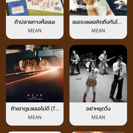
ถ้าปลายทางคือเธอ
เธอจะเผลอคิดถึงกันไหม
(To Miss You)
MEAN
MEAN
ถ้าเขาดูแลเธอไม่ดี (To
อย่าหยุดวิ่ง
Hold You)
MEAN
MEAN