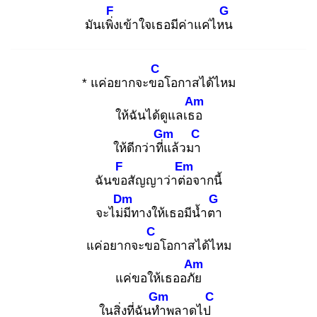
F
G
มันเพิ่ง
เข้าใจเธอมีค่าแค่ไหน
C
* แค่อยากจะขอ
โอกาสได้ไหม
Am
ให้ฉันได้ดูแลเธอ
Gm
C
ให้ดีกว่าที่แ
ล้วมา
F
Em
ฉันขอ
สัญญาว่าต่อ
จากนี้
Dm
G
จะไม่มี
ทางให้เธอมีน้ำตา
C
แค่อยากจะขอ
โอกาสได้ไหม
Am
แค่ขอให้เธออภัย
Gm
C
ในสิ่งที่ฉันทำ
พลาดไป