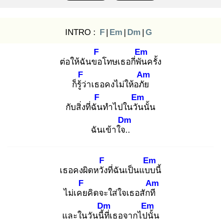
INTRO :
F
|
Em
|
Dm
|
G
F
Em
ต่อให้ฉันขอ
โทษเธอกี่พัน
ครั้ง
F
Am
ก็รู้ว่
าเธอคงไม่ให้อภัย
F
Em
กับสิ่งที่ฉัน
ทำไปในวัน
นั้น
Dm
ฉันเข้าใจ..
F
Em
เธอคงผิดหวัง
ที่ฉันเป็นแบบ
นี้
F
Am
ไม่เคย
คิดจะใส่ใจเธอสักที
Dm
Em
และในวันนี้ที่
เธอจากไปนั้
น