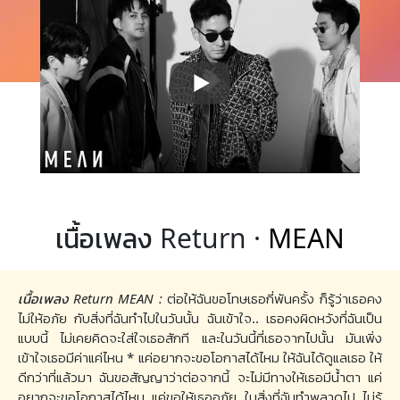
เนื้อเพลง Return ·
MEAN
เนื้อเพลง Return MEAN :
ต่อให้ฉันขอโทษเธอกี่พันครั้ง ก็รู้ว่าเธอคง
ไม่ให้อภัย กับสิ่งที่ฉันทำไปในวันนั้น ฉันเข้าใจ.. เธอคงผิดหวังที่ฉันเป็น
แบบนี้ ไม่เคยคิดจะใส่ใจเธอสักที และในวันนี้ที่เธอจากไปนั้น มันเพิ่ง
เข้าใจเธอมีค่าแค่ไหน * แค่อยากจะขอโอกาสได้ไหม ให้ฉันได้ดูแลเธอ ให้
ดีกว่าที่แล้วมา ฉันขอสัญญาว่าต่อจากนี้ จะไม่มีทางให้เธอมีน้ำตา แค่
อยากจะขอโอกาสได้ไหม แค่ขอให้เธออภัย ในสิ่งที่ฉันทำพลาดไป ไม่รู้