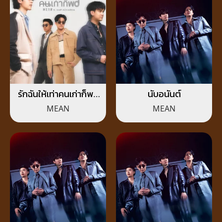
รักฉันให้เท่าคนเก่าก็พอ
นับอนันต์
(Unfair)
MEAN
MEAN