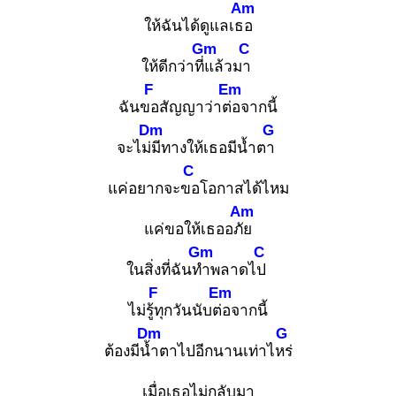
Am
ให้ฉันได้ดูแลเธอ
Gm
C
ให้ดีกว่าที่แ
ล้วมา
F
Em
ฉันขอ
สัญญาว่าต่อ
จากนี้
Dm
G
จะไม่มี
ทางให้เธอมีน้ำตา
C
แค่อยากจะขอ
โอกาสได้ไหม
Am
แค่ขอให้เธออภัย
Gm
C
ในสิ่งที่ฉันทำ
พลาดไป
F
Em
ไม่รู้ทุ
กวันนับต่อ
จากนี้
Dm
G
ต้องมีน้ำ
ตาไปอีกนานเท่าไหร่
เมื่อเธอไม่กลับมา