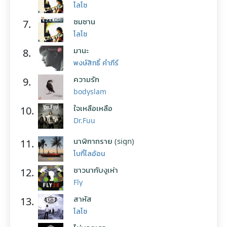
โลโซ
ซมซาน
7.
โลโซ
มานะ
8.
พงษ์สิทธิ์ คำภีร์
ความรัก
9.
bodyslam
ใจเหลือเหลือ
10.
Dr.Fuu
นาฬิกาทราย (sign)
11.
โบกี้ไลอ้อน
ชาวนากับงูเห่า
12.
Fly
สาหัส
13.
โลโซ