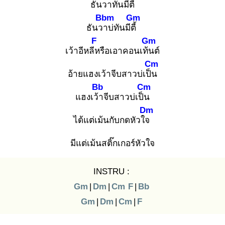
ธันวา
ทันมีตี้
Bbm
Gm
ธันวา
บ่ทันมีตี้
F
Gm
เว้าอีหลีห
รือเอาคอนเท้น
ต์
Cm
อ้ายแฮงเว้าจีบสาวบ่เป็น
Bb
Cm
แฮงเว้า
จีบสาวบ่เป็น
Dm
ได้แต่เม้นกับกดหัวใจ
มีแต่เม้นสติ๊กเกอร์หัวใจ
INSTRU :
Gm
|
Dm
|
Cm
F
|
Bb
Gm
|
Dm
|
Cm
|
F