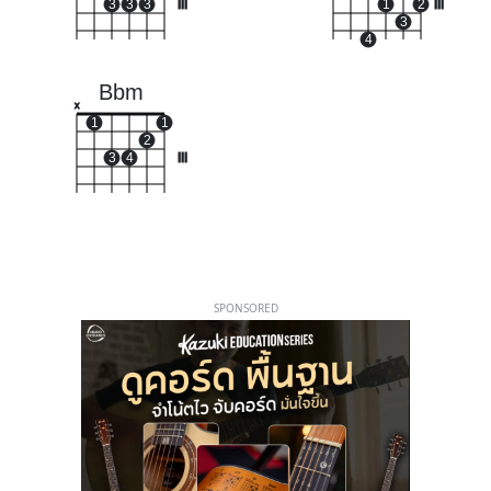
3
3
3
III
1
2
III
3
4
Bbm
x
1
1
2
3
4
III
SPONSORED