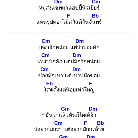
Dm
Cm
หมู่ส่งแชท
มาแฮปปี้นิวเยียร์
F
Bb
แทนรูปดอกไม้ส
วัสดีวันจันท
ร์
Cm
Dm
เหงา
จักหน่อย แต่ว่า
บ่อยคัก
Cm
Dm
เหงา
บักคัก แต่บ่มัก
จักหน่อย
Cm
Dm
ข่อย
มักเขา แต่เขา
บ่มักข่อย
Eb
F
โสด
ตั้งแต่น้อยเท่าใหญ่
Gm
Dm
* ธันวาแล้ว
ทันมีไผเด้จ้า
Cm
F
Bb
บ่อยากมกรา
แต่อยากมัก
กะอ้าย
Gm
Dm