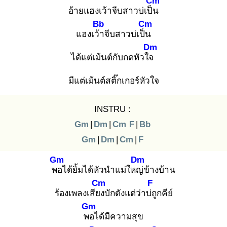
Cm
อ้ายแฮงเว้าจีบสาวบ่เป็น
Bb
Cm
แฮงเว้า
จีบสาวบ่เป็น
Dm
ได้แต่เม้นต์กับกดหัวใจ
มีแต่เม้นต์สติ๊กเกอร์หัวใจ
INSTRU :
Gm
|
Dm
|
Cm
F
|
Bb
Gm
|
Dm
|
Cm
|
F
Gm
Dm
พอ
ได้ยิ้มได้หัวนำแม่ใหญ่
ข้างบ้าน
Cm
F
ร้องเพลงเสียง
บักดังแต่ว่าบ่ถู
กคีย์
Gm
พอ
ได้มีความสุข