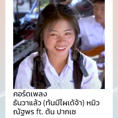
คอร์ดเพลง
ธันวาแล้ว (ทันมีไผเด้จ้า) หมิว
ณัฐพร ft. ต้น ปากเซ