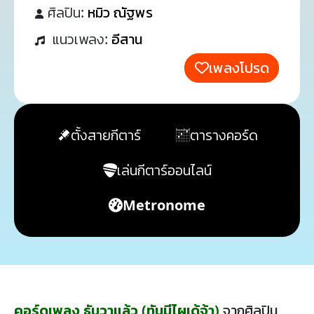
ศิลปิน:
หมิว ณัฐพร
แนวเพลง:
อีสาน
เพลงโปรด
ตั้งสายกีตาร์
ตารางคอร์ด
เล่นกีตาร์ออนไลน์
Metronome
คอร์ดเพลง ธันวาแล้ว (ทันมีไผเด้จ้า)
จากศิลปิน