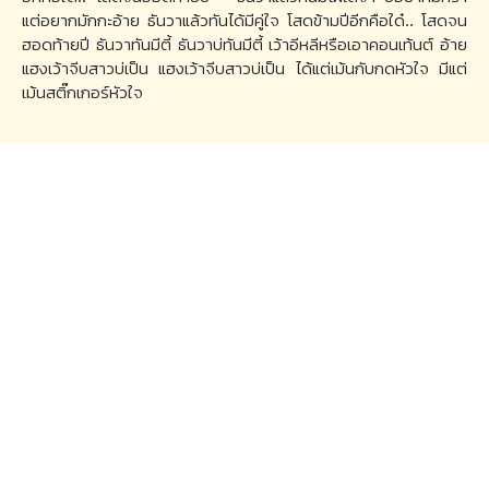
แต่อยากมักกะอ้าย ธันวาแล้วทันได้มีคู่ใจ โสดข้ามปีอีกคือใด๋.. โสดจน
ฮอดท้ายปี ธันวาทันมีตี้ ธันวาบ่ทันมีตี้ เว้าอีหลีหรือเอาคอนเท้นต์ อ้าย
แฮงเว้าจีบสาวบ่เป็น แฮงเว้าจีบสาวบ่เป็น ได้แต่เม้นกับกดหัวใจ มีแต่
เม้นสติ๊กเกอร์หัวใจ