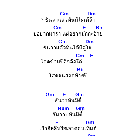
Gm
Dm
* ธันวาแล้ว
ทันมีไผเด้จ้า
Cm
F
Bb
บ่อยากมกรา
แต่อยากมัก
กะอ้าย
Gm
Dm
ธันวาแล้ว
ทันได้มีคู่ใจ
Cm
F
โสดข้ามปีอีกคือใด๋.
.
Bb
โสดจนฮอดท้าย
ปี
Gm
F
Gm
ธันวา
ทันมีตี้
Bbm
Gm
ธันวา
บ่ทันมีตี้
F
Gm
เว้าอีหลีห
รือเอาคอนเท้น
ต์