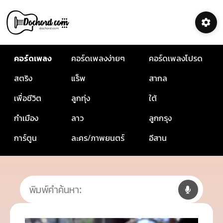
คอร์ดเพลง
คอร์ดเพลงง่ายๆ
คอร์ดเพลงโปรด
สตริง
แร็พ
สากล
เพื่อชีวิต
ลูกทุ่ง
ใต้
กำเมือง
ลาว
ลูกกรุง
การ์ตูน
ละคร/ภาพยนตร์
อีสาน