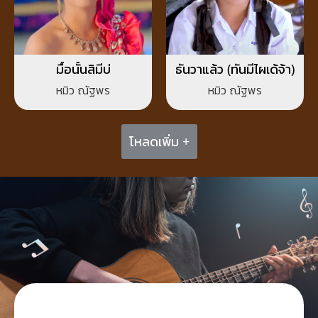
มื้อนั้นสิมีบ่
ธันวาแล้ว (ทันมีไผเด้จ้า)
หมิว ณัฐพร
หมิว ณัฐพร
โหลดเพิ่ม +