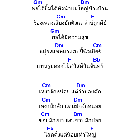
Gm
Dm
พอไ
ด้ยิ้มได้หัวนำแม่ใหญ่
ข้างบ้าน
Cm
F
ร้องเพลงเสียง
บักดังแต่ว่าบ่ถู
กคีย์
Gm
พอ
ได้มีความสุข
Dm
Cm
หมู่ส่งแชท
มาแฮปปี้นิวเยียร์
F
Bb
แทนรูปดอกไม้ส
วัสดีวันจันท
ร์
Cm
Dm
เหงา
จักหน่อย แต่ว่า
บ่อยคัก
Cm
Dm
เหงา
บักคัก แต่บ่มัก
จักหน่อย
Cm
Dm
ข่อย
มักเขา แต่เขา
บ่มักข่อย
Eb
F
โสด
ตั้งแต่น้อยเท่าใหญ่