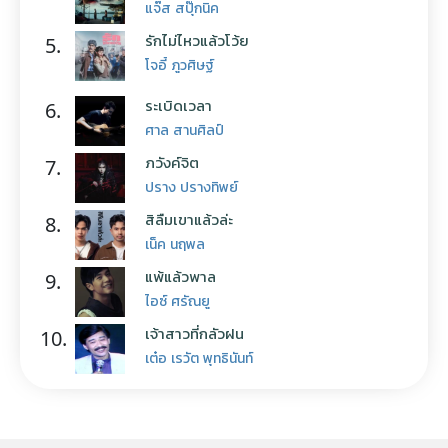
แจ๊ส สปุ๊กนิค
รักไม่ไหวแล้วโว้ย
5.
โจอี้ ภูวศิษฐ์
ระเบิดเวลา
6.
ศาล สานศิลป์
ภวังค์จิต
7.
ปราง ปรางทิพย์
สิลืมเขาแล้วล่ะ
8.
เน็ค นฤพล
แพ้แล้วพาล
9.
ไอซ์ ศรัณยู
เจ้าสาวที่กลัวฝน
10.
เต๋อ เรวัต พุทธินันท์