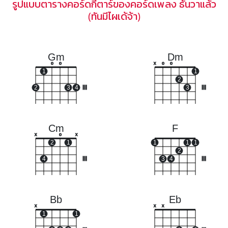
รูปแบบตารางคอร์ดกีตาร์ของคอร์ดเพลง ธันวาแล้ว
(ทันมีไผเด้จ้า)
Gm
Dm
o
o
x
o
o
1
1
2
2
3
4
III
3
III
Cm
F
x
o
x
2
1
1
1
1
2
4
III
3
4
III
Bb
Eb
x
x
x
1
1