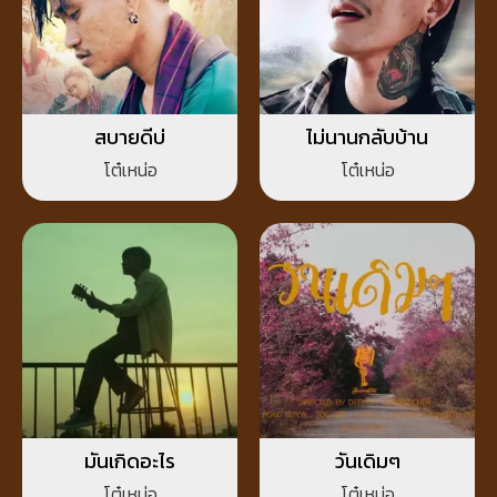
สบายดีบ่
ไม่นานกลับบ้าน
โต๋เหน่อ
โต๋เหน่อ
มันเกิดอะไร
วันเดิมๆ
โต๋เหน่อ
โต๋เหน่อ