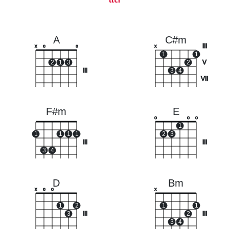
A
C#m
III
x
o
o
x
1
1
2
1
3
2
V
III
3
4
VII
F#m
E
o
o
o
1
1
1
1
1
2
3
III
III
3
4
D
Bm
x
o
o
x
1
2
1
1
3
III
2
III
3
4