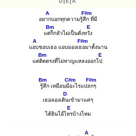
D
|
E
|
A
A
F#m
อยาก
บอกทุกความรู้สึก
ที่มี
Bm
E
แต่ก็
กลัวไม่เป็นดั่งหวัง
A
F#m
แอบ
ชอบเธอ แอบมองเธอ
มาตั้งนาน
Bm
E
แต่ติด
ตรงที่ไม่หาญแหลงออกไป
Bm
C#m
F#m
รู้สึ
ก เหมือนมีอ
ะไรแปลก
ๆ
D
เธอลองเดิน
เข้ามาแค่ๆ
E
ได้ยินไอ้ไหร
บ้างไหม
A