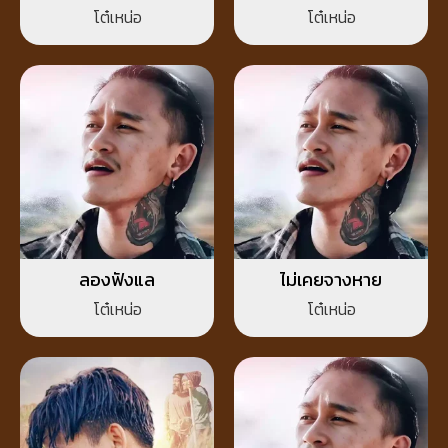
เหมือนครั้งแรกที่กอด
โต๋เหน่อ
โต๋เหน่อ
ลองฟังแล
ไม่เคยจางหาย
โต๋เหน่อ
โต๋เหน่อ