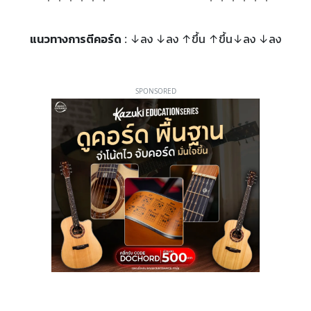
แนวทางการตีคอร์ด
: ↓ลง ↓ลง ↑ขึ้น ↑ขึ้น↓ลง ↓ลง
SPONSORED