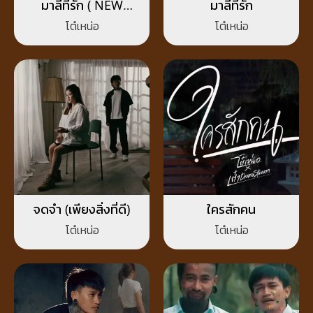
มาลีที่รัก ( NEW
มาลีที่รัก
VERSION )
โต๋เหน่อ
โต๋เหน่อ
จดจำ (เพียงสิ่งที่ดี)
ใครสักคน
โต๋เหน่อ
โต๋เหน่อ