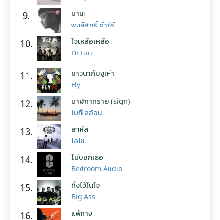
มานะ
9.
พงษ์สิทธิ์ คำภีร์
ใจเหลือเหลือ
10.
Dr.Fuu
ชาวนากับงูเห่า
11.
Fly
นาฬิกาทราย (sign)
12.
โบกี้ไลอ้อน
สาหัส
13.
โลโซ
ไม่บอกเธอ
14.
Bedroom Audio
ทิ้งไว้ในใจ
15.
Big Ass
แพ้ทาง
16.