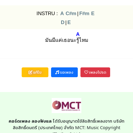
INSTRU :
A
C#m
|
F#m
E
D
|
E
A
มันมีแค่เธอนะรู้ไ
หม
แก้ไข
ขอเพลง
เพลงโปรด
คอร์ดเพลง ลองฟังแล
ได้รับอนุญาตใช้ลิขสิทธิ์เพลงจาก บริษัท
ลิขสิทธิ์ดนตรี (ประเทศไทย) จำกัด MCT: Music Copyright