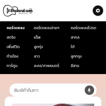
คอร์ดเพลง
คอร์ดเพลงง่ายๆ
คอร์ดเพลงโปรด
สตริง
แร็พ
สากล
เพื่อชีวิต
ลูกทุ่ง
ใต้
กำเมือง
ลาว
ลูกกรุง
การ์ตูน
ละคร/ภาพยนตร์
อีสาน