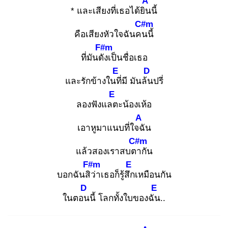
A
* และเสียงที่เธอได้ยิน
นี้
C#m
คือเสียงหัวใจฉันคน
นี้
F#m
ที่มันดัง
เป็นชื่อเธอ
E
D
และรักข้างในที่
มี มันล้น
ปรี่
E
ลองฟังแลต
ะน้องเห้อ
A
เอาหูมาแนบที่ใจฉั
น
C#m
แล้วสองเราสบตา
กัน
F#m
E
บอกฉันสิว่
าเธอก็รู้สึก
เหมือนกัน
D
E
ในตอน
นี้ โลกทั้งใบของฉัน
..