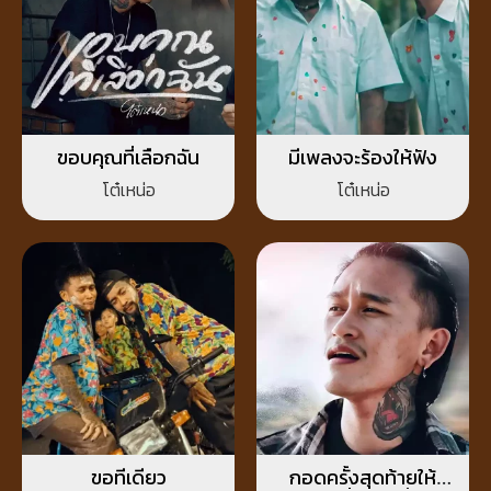
ขอบคุณที่เลือกฉัน
มีเพลงจะร้องให้ฟัง
โต๋เหน่อ
โต๋เหน่อ
ขอทีเดียว
กอดครั้งสุดท้ายให้