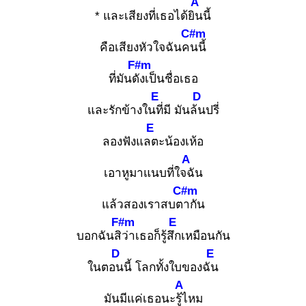
A
* และเสียงที่เธอได้ยิน
นี้
C#m
คือเสียงหัวใจฉันคน
นี้
F#m
ที่มันดัง
เป็นชื่อเธอ
E
D
และรักข้างในที่
มี มันล้น
ปรี่
E
ลองฟังแลต
ะน้องเห้อ
A
เอาหูมาแนบที่ใจฉั
น
C#m
แล้วสองเราสบตา
กัน
F#m
E
บอกฉันสิว่
าเธอก็รู้สึก
เหมือนกัน
D
E
ในตอน
นี้ โลกทั้งใบของฉัน
A
มันมีแค่เธอนะรู้ไ
หม