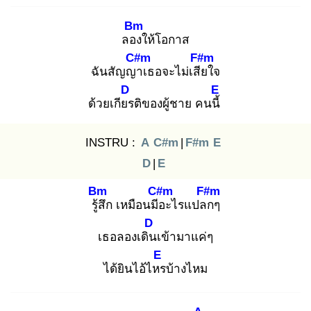
Bm
ลอง
ให้โอกาส
C#m
F#m
ฉันสัญญา
เธอจะไม่เสีย
ใจ
D
E
ด้วยเกียร
ติของผู้ชาย คนนี้
INSTRU :
A
C#m
|
F#m
E
D
|
E
Bm
C#m
F#m
รู้สึ
ก เหมือนมีอ
ะไรแปลก
ๆ
D
เธอลองเดิน
เข้ามาแค่ๆ
E
ได้ยินไอ้ไหร
บ้างไหม