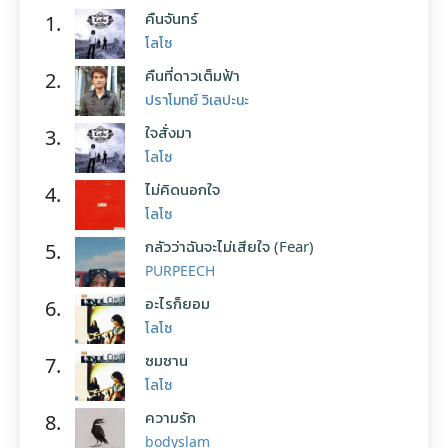
คืนจันทร์
1.
โลโซ
คืนที่ดาวเต็มฟ้า
2.
ปราโมทย์ วิเลปะนะ
ใจสั่งมา
3.
โลโซ
ไม่คิดนอกใจ
4.
โลโซ
กลัวว่าฉันจะไม่เสียใจ (Fear)
5.
PURPEECH
อะไรก็ยอม
6.
โลโซ
ซมซาน
7.
โลโซ
ความรัก
8.
bodyslam