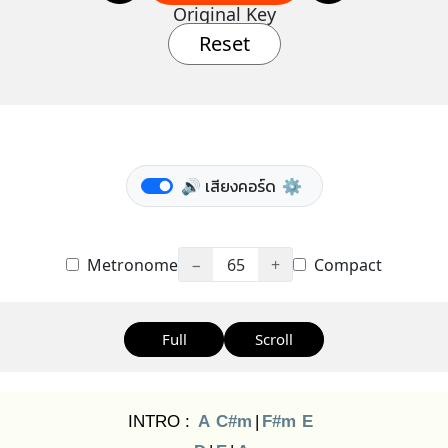
Original Key
Reset
🔊 เสียงคอร์ด
⚙️
Metronome
−
65
+
Compact
Full
Scroll
INTRO :
A
C#m
|
F#m
E