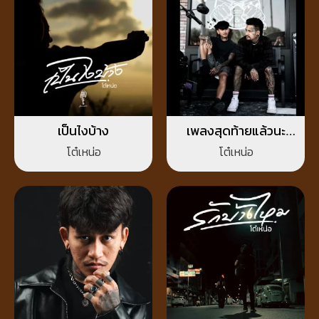
เป็นไงบ้าง
เพลงสุดท้ายแล้วนะ
Happy new life
โต๋เหน่อ
โต๋เหน่อ