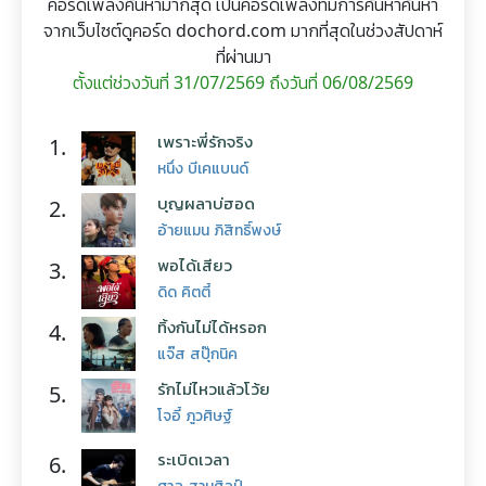
คอร์ดเพลงค้นหามากสุด เป็นคอร์ดเพลงที่มีการค้นหาค้นหา
จากเว็บไซต์ดูคอร์ด dochord.com มากที่สุดในช่วงสัปดาห์
ที่ผ่านมา
ตั้งแต่ช่วงวันที่ 31/07/2569 ถึงวันที่ 06/08/2569
เพราะพี่รักจริง
1.
หนึ่ง บีเคแบนด์
บุญผลาบ่ฮอด
2.
อ้ายแมน ภิสิทธิ์พงษ์
พอได้เสียว
3.
ดิด คิตตี้
ทิ้งกันไม่ได้หรอก
4.
แจ๊ส สปุ๊กนิค
รักไม่ไหวแล้วโว้ย
5.
โจอี้ ภูวศิษฐ์
ระเบิดเวลา
6.
ศาล สานศิลป์