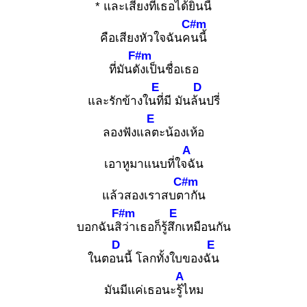
* และเสียงที่เธอได้ยิน
นี้
C#m
คือเสียงหัวใจฉันคน
นี้
F#m
ที่มันดัง
เป็นชื่อเธอ
E
D
และรักข้างในที่
มี มันล้น
ปรี่
E
ลองฟังแลต
ะน้องเห้อ
A
เอาหูมาแนบที่ใจฉั
น
C#m
แล้วสองเราสบตา
กัน
F#m
E
บอกฉันสิว่
าเธอก็รู้สึก
เหมือนกัน
D
E
ในตอน
นี้ โลกทั้งใบของฉัน
A
มันมีแค่เธอนะรู้ไ
หม