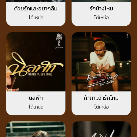
ด้วยรักและอยากลืม
รักบ้างไหม
โต๋เหน่อ
โต๋เหน่อ
นิลพัท
ถ้าถามว่ารักไหม
โต๋เหน่อ
โต๋เหน่อ