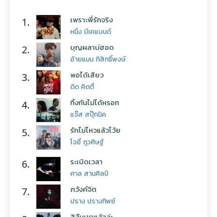
เพราะพี่รักจริง
1.
หนึ่ง บีเคแบนด์
บุญผลาบ่ฮอด
2.
อ้ายแมน ภิสิทธิ์พงษ์
พอได้เสียว
3.
ดิด คิตตี้
ทิ้งกันไม่ได้หรอก
4.
แจ๊ส สปุ๊กนิค
รักไม่ไหวแล้วโว้ย
5.
โจอี้ ภูวศิษฐ์
ระเบิดเวลา
6.
ศาล สานศิลป์
ภวังค์จิต
7.
ปราง ปรางทิพย์
สิลืมเขาแล้วล่ะ