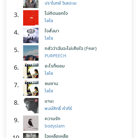
ปราโมทย์ วิเลปะนะ
ไม่คิดนอกใจ
3.
โลโซ
ใจสั่งมา
4.
โลโซ
กลัวว่าฉันจะไม่เสียใจ (Fear)
5.
PURPEECH
อะไรก็ยอม
6.
โลโซ
ซมซาน
7.
โลโซ
มานะ
8.
พงษ์สิทธิ์ คำภีร์
ความรัก
9.
bodyslam
ใจเหลือเหลือ
10.