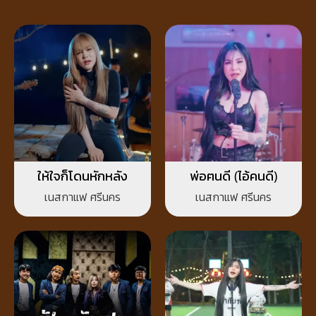
ให้ใจก็โดนหักหลัง
พ่อฅนดี (ไอ้คนดี)
เนสกาแฟ ศรีนคร
เนสกาแฟ ศรีนคร