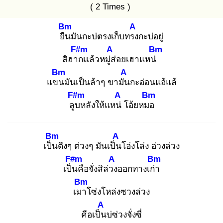
( 2 Times )
Bm
A
ยืน
มันกะบ่ตรงเก็บทรง
กะบ่อยู่
F#m
A
Bm
สิฮาก
เเล้วหมู่ส่
อยเฮาแหน่
Bm
A
แขน
มันเป็นล้าๆ ขามัน
กะอ่อนแอ้แล้
F#m
A
Bm
ลูบ
หลังให้แหน่
โอ้ยหมอ
Bm
A
เป็น
ตึงๆ ต่วงๆ มันเป็น
โอ่งโล่ง อ่วงล่วง
F#m
A
Bm
เป็น
คือจั่งสิล่วง
ออกทางเก่า
Bm
เมา
โซ่งโหล่งซวงล่วง
A
คือเป็น
บ่ซ่วงจั่งซี่