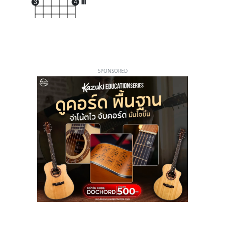
3
4
III
SPONSORED