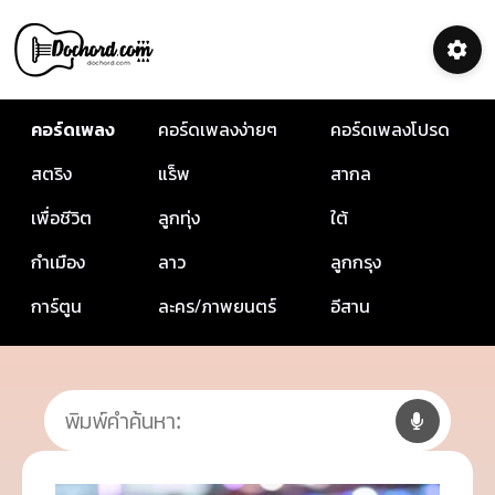
คอร์ดเพลง
คอร์ดเพลงง่ายๆ
คอร์ดเพลงโปรด
สตริง
แร็พ
สากล
เพื่อชีวิต
ลูกทุ่ง
ใต้
กำเมือง
ลาว
ลูกกรุง
การ์ตูน
ละคร/ภาพยนตร์
อีสาน