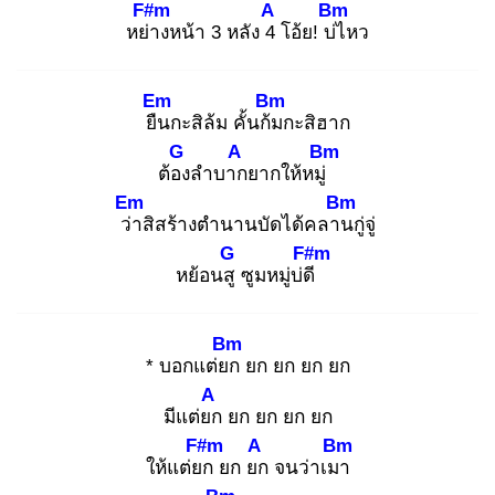
F#m
A
Bm
หย่า
งหน้า 3 หลัง 4
โอ้ย! บ่ไ
หว
Em
Bm
ยืน
กะสิล้ม คั้นก้ม
กะสิฮาก
G
A
Bm
ต้อง
ลำบาก
ยากให้หมู่
Em
Bm
ว่า
สิสร้างตำนานบัดได้คลาน
กู่จู่
G
F#m
หย้อนสู
ซูมหมู่บ่ดี
Bm
* บอกแต่ยก
ยก ยก ยก ยก
A
มีแต่ยก
ยก ยก ยก ยก
F#m
A
Bm
ให้แต่ยก
ยก ยก
จนว่าเมา