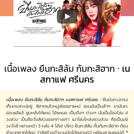
เนื้อเพลง ยืนกะสิล้ม ก้มกะสิฮาก ·
เน
สกาแฟ ศรีนคร
เนื้อเพลง ยืนกะสิล้ม ก้มกะสิฮาก เนสกาแฟ ศรีนคร :
ยืนมันกะบ่ตรง
เก็บทรงกะบ่อยู่ สิฮากเเล้วหมู่ส่อยเฮาแหน่ แขนมันเป็นล้าๆ ขามันกะ
อ่อนแอ้แล้ ลูบหลังให้แหน่ โอ้ยหมอ เป็นตึงๆ ต่วงๆ มันเป็นโอ่งโล่ง อ่
วงล่วง เป็นคือจั่งสิล่วงออกทางเก่า เมาโซ่งโหล่งซวงล่วง คือเป็นบ่ซ่
วงจั่งซี่ หย่างหน้า 3 หลัง 4 โอ้ย! บ่ไหว ยืนกะสิล้ม คั้นก้มกะสิฮาก ต้อง
ลำบากยากให้หมู่ ว่าสิสร้างตำนานบัดได้คลานกู่จู่ หย้อนสู ซูมหมู่บ่ดี *