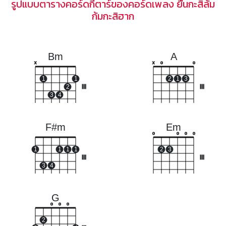
รูปแบบตารางคอร์ดกีตาร์ของคอร์ดเพลง ยืนกะสิล้ม
ก้มกะสิฮาก
Bm
A
x
x
o
o
1
1
2
1
3
2
III
III
3
4
F#m
Em
o
o
o
o
1
1
1
1
2
3
III
III
3
4
G
o
o
o
2