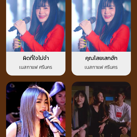
ผิดที่ใจไม่จำ
คุณไสยเสกฮัก
เนสกาแฟ ศรีนคร
เนสกาแฟ ศรีนคร