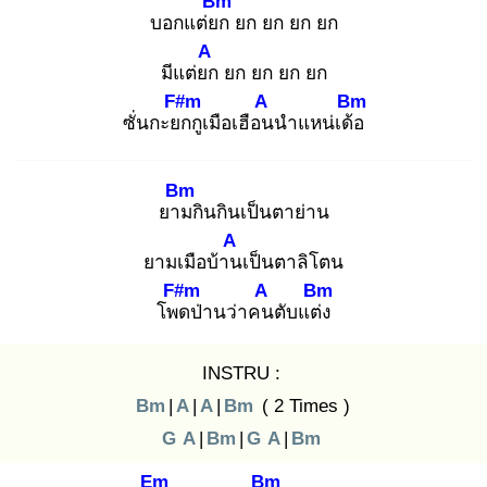
Bm
บอกแต่ยก
ยก ยก ยก ยก
A
มีแต่ยก
ยก ยก ยก ยก
F#m
A
Bm
ซั่นกะยก
กูเมือเฮือน
นำแหน่เด้อ
Bm
ยาม
กินกินเป็นตาย่าน
A
ยามเมือบ้าน
เป็นตาลิโตน
F#m
A
Bm
โพด
ป่านว่าคน
ตับแต่ง
INSTRU :
Bm
|
A
|
A
|
Bm
( 2 Times )
G
A
|
Bm
|
G
A
|
Bm
Em
Bm