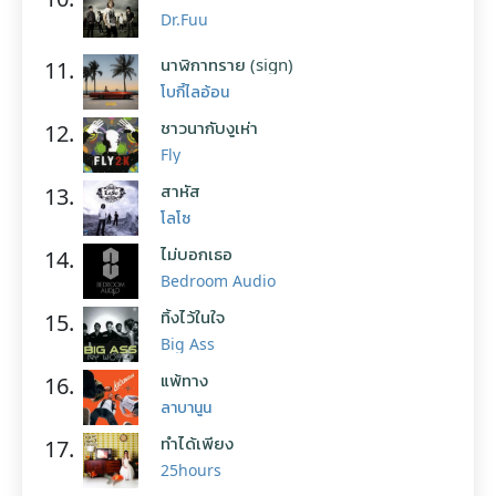
Dr.Fuu
นาฬิกาทราย (sign)
11.
โบกี้ไลอ้อน
ชาวนากับงูเห่า
12.
Fly
สาหัส
13.
โลโซ
ไม่บอกเธอ
14.
Bedroom Audio
ทิ้งไว้ในใจ
15.
Big Ass
แพ้ทาง
16.
ลาบานูน
ทำได้เพียง
17.
25hours