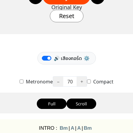
Original Key
Reset
🔊 เสียงคอร์ด
⚙️
Metronome
−
70
+
Compact
Full
Scroll
INTRO :
Bm
|
A
|
A
|
Bm