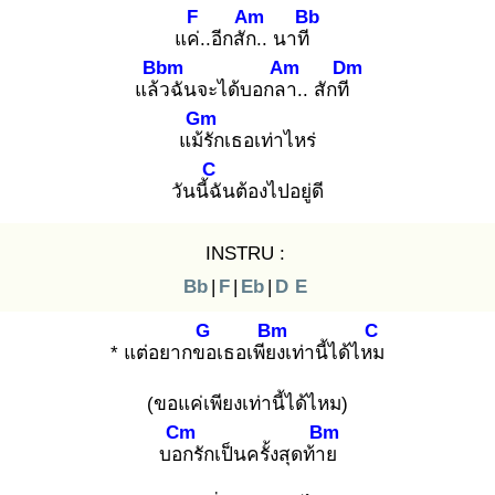
F
Am
Bb
แค่.
.อีกสัก.
. นาที
Bbm
Am
Dm
แล้ว
ฉันจะได้บอกลา
.. สักที
Gm
แม้รั
กเธอเท่าไหร่
C
วันนี้ฉั
นต้องไปอยู่ดี
INSTRU :
Bb
|
F
|
Eb
|
D
E
G
Bm
C
* แต่อยากขอ
เธอเพียง
เท่านี้ได้ไหม
(ขอแค่เพียงเท่านี้ได้ไหม)
Cm
Bm
บอก
รักเป็นครั้งสุดท้าย