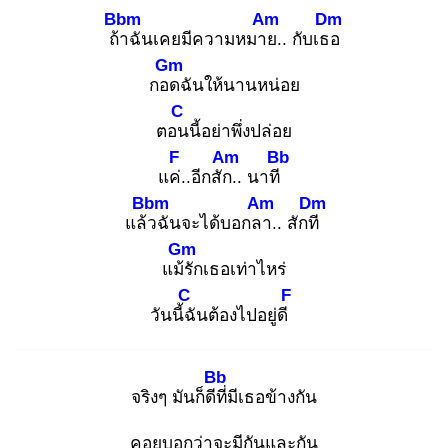
Bbm
Am
Dm
ถ้า
ฉันเคยมีความหมาย
.. กับเธอ
Gm
กอด
ฉันให้นานหน่อย
C
ตอน
นี้อย่าพึ่งปล่อย
F
Am
Bb
แค่.
.อีกสัก.
. นาที
Bbm
Am
Dm
แล้ว
ฉันจะได้บอกลา
.. สักที
Gm
แม้รั
กเธอเท่าไหร่
C
F
วันนี้ฉั
นต้องไปอยู่ดี
Bb
จริงๆ มันก็ดีที่
มีเธอข้างกัน
คอยบอกว่าจะมีกันและกัน