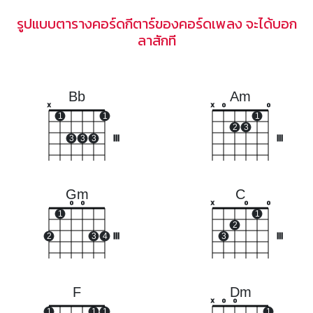
รูปแบบตารางคอร์ดกีตาร์ของคอร์ดเพลง จะได้บอก
ลาสักที
Bb
Am
x
x
o
o
1
1
1
2
3
3
3
3
III
III
Gm
C
o
o
x
o
o
1
1
2
2
3
4
III
3
III
F
Dm
x
o
o
1
1
1
1