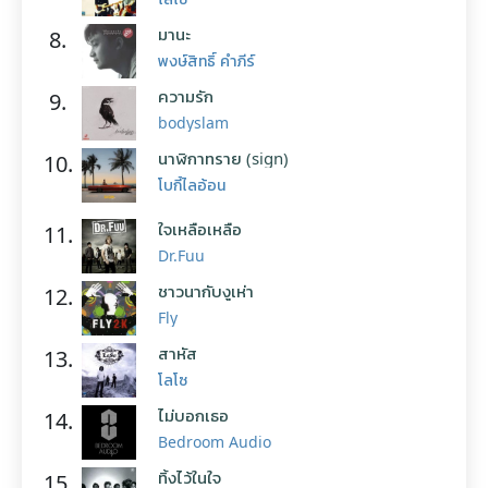
มานะ
8.
พงษ์สิทธิ์ คำภีร์
ความรัก
9.
bodyslam
นาฬิกาทราย (sign)
10.
โบกี้ไลอ้อน
ใจเหลือเหลือ
11.
Dr.Fuu
ชาวนากับงูเห่า
12.
Fly
สาหัส
13.
โลโซ
ไม่บอกเธอ
14.
Bedroom Audio
ทิ้งไว้ในใจ
15.