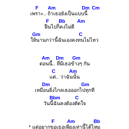
F
Am
Dm
Cm
เพรา
ะ.. ถ้าเ
ธอยังเป็นแบบนี้
F
Bb
Am
ฝืน
ไปก็คง
ไม่ดี
Gm
C
ให้น
านกว่านี้ฉันเองคงทน
ไม่ไหว
Am
Dm
Gm
ตอน
นี้.. ที่มี
เธอข้าง
ๆ กัน
C
Am
แต่.
. ว่าฉันนั้
น
Dm
Gm
เหมือน
ยิ่งไกลเธอออกไปทุ
กที
Bbm
C
วันนี้ฉั
นคงต้องตัด
ใจ
F
Am
Bb
* แต่อยากขอ
เธอเพียง
เท่านี้ได้ไหม