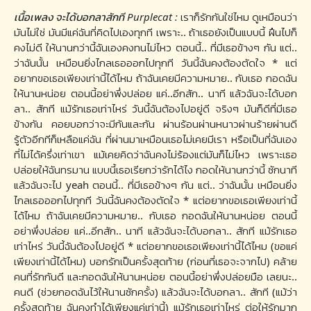
เนื้อเพลง จะได้บอกลาสักที Purplecat :
เราก็รักกันใช่ไหม ดูเหมือนว่า
มันไม่ใช่ มันมีแค่ฉันที่คิดไปเองทุกที เพราะ.. ถ้าเธอยังเป็นแบบนี้ ฝืนไปก็
คงไม่ดี ให้นานกว่านี้ฉันเองคงทนไม่ไหว ตอนนี้.. ที่มีเธอข้างๆ กัน แต่..
ว่าฉันนั้น เหมือนยิ่งไกลเธอออกไปทุกที วันนี้ฉันคงต้องตัดใจ * แต่
อยากขอเธอเพียงเท่านี้ได้ไหม ถ้าฉันเคยมีความหมาย.. กับเธอ กอดฉัน
ให้นานหน่อย ตอนนี้อย่าพึ่งปล่อย แค่..อีกสัก.. นาที แล้วฉันจะได้บอก
ลา.. สักที แม้รักเธอเท่าไหร่ วันนี้ฉันต้องไปอยู่ดี จริงๆ มันก็ดีที่มีเธอ
ข้างกัน คอยบอกว่าจะมีกันและกัน ผ่านร้อนผ่านหนาวผ่านร้ายผ่านดี
รู้ตัวอีกทีก็เหลือแค่ฉัน ที่ผ่านมาเหมือนเธอไม่เคยมีเรา หรือเป็นที่ฉันเอง
ที่ไม่ได้ครึ่งเท่าเขา แม้เคยคิดว่าฉันคงไม่ร้องแต่มันก็ไม่ไหว เพราะเธอ
ปล่อยให้ฉันทรมาน แบบนี้เธอเรียกว่ารักได้ไง กอดให้นานกว่านี้ ซักนาที
แล้วฉันจะไป yeah ตอนนี้.. ที่มีเธอข้างๆ กัน แต่.. ว่าฉันนั้น เหมือนยิ่ง
ไกลเธอออกไปทุกที วันนี้ฉันคงต้องตัดใจ * แต่อยากขอเธอเพียงเท่านี้
ได้ไหม ถ้าฉันเคยมีความหมาย.. กับเธอ กอดฉันให้นานหน่อย ตอนนี้
อย่าพึ่งปล่อย แค่..อีกสัก.. นาที แล้วฉันจะได้บอกลา.. สักที แม้รักเธอ
เท่าไหร่ วันนี้ฉันต้องไปอยู่ดี * แต่อยากขอเธอเพียงเท่านี้ได้ไหม (ขอแค่
เพียงเท่านี้ได้ไหม) บอกรักเป็นครั้งสุดท้าย (ก่อนที่เธอจะจากไป) คล้าย
คนที่รักกันดี และกอดฉันให้นานหน่อย ตอนนี้อย่าพึ่งปล่อยมือ เลยนะ..
คนดี (ช่วยกอดฉันไว้ให้นานซักครั้ง) แล้วฉันจะได้บอกลา.. สักที (แม้ว่า
ครั้งสุดท้าย ฉันคงทำได้เพียงแค่เท่านี้) แม้รักเธอเท่าไหร่ ต่อให้รักมาก