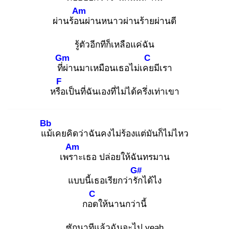
Am
ผ่านร้อน
ผ่านหนาวผ่านร้ายผ่านดี
รู้ตัวอีกทีก็เหลือแค่ฉัน
Gm
C
ที่ผ่
านมาเหมือนเธอไม่เคย
มีเรา
F
หรือ
เป็นที่ฉันเองที่ไม่ได้ครึ่งเท่าเขา
Bb
แม้
เคยคิดว่าฉันคงไม่ร้องแต่มันก็ไม่ไหว
Am
เพรา
ะเธอ ปล่อยให้ฉันทรมาน
G#
แบบนี้เธอเรียกว่ารัก
ได้ไง
C
กอด
ให้นานกว่านี้
ซักนาทีแล้วฉันจะไป yeah