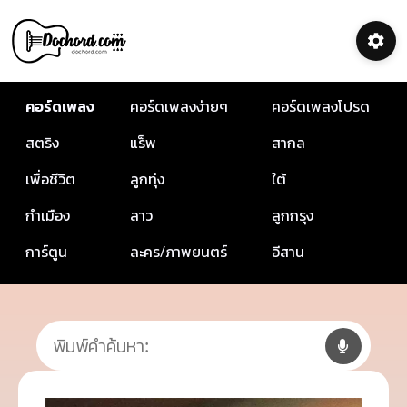
คอร์ดเพลง
คอร์ดเพลงง่ายๆ
คอร์ดเพลงโปรด
สตริง
แร็พ
สากล
เพื่อชีวิต
ลูกทุ่ง
ใต้
กำเมือง
ลาว
ลูกกรุง
การ์ตูน
ละคร/ภาพยนตร์
อีสาน