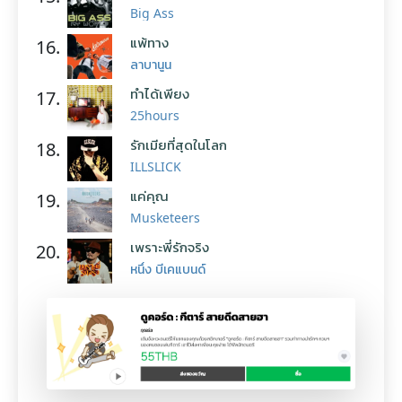
Big Ass
แพ้ทาง
16.
ลาบานูน
ทำได้เพียง
17.
25hours
รักเมียที่สุดในโลก
18.
ILLSLICK
แค่คุณ
19.
Musketeers
เพราะพี่รักจริง
20.
หนึ่ง บีเคแบนด์