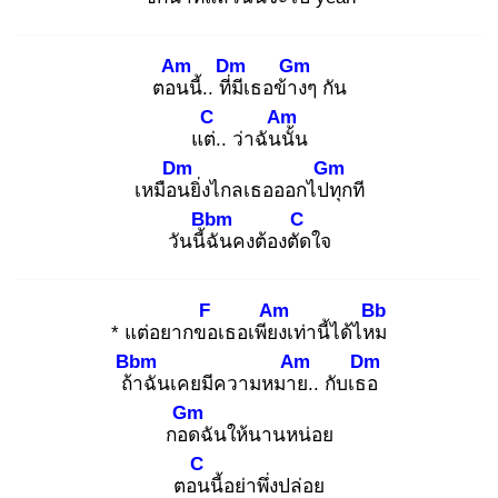
Am
Dm
Gm
ตอน
นี้.. ที่มี
เธอข้าง
ๆ กัน
C
Am
แต่.
. ว่าฉันนั้
น
Dm
Gm
เหมือน
ยิ่งไกลเธอออกไปทุ
กที
Bbm
C
วันนี้ฉั
นคงต้องตัด
ใจ
F
Am
Bb
* แต่อยากขอ
เธอเพียง
เท่านี้ได้ไหม
Bbm
Am
Dm
ถ้า
ฉันเคยมีความหมาย
.. กับเธอ
Gm
กอด
ฉันให้นานหน่อย
C
ตอน
นี้อย่าพึ่งปล่อย