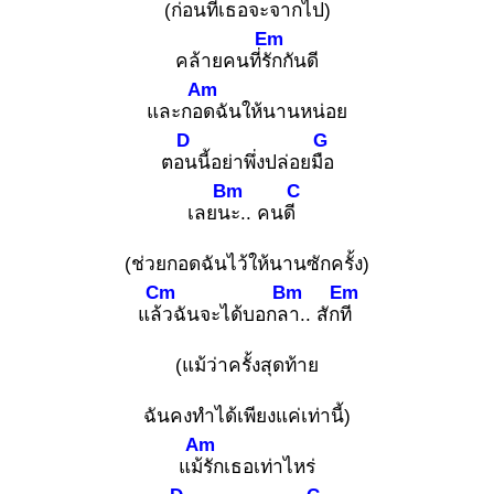
(ก่อนที่เธอจะจากไป)
Em
คล้ายคนที่รัก
กันดี
Am
และกอด
ฉันให้นานหน่อย
D
G
ตอน
นี้อย่าพึ่งปล่อยมือ
Bm
C
เลยนะ
.. คนดี
(ช่วยกอดฉันไว้ให้นานซักครั้ง)
Cm
Bm
Em
แล้ว
ฉันจะได้บอกลา
.. สักที
(แม้ว่าครั้งสุดท้าย
ฉันคงทำได้เพียงแค่เท่านี้)
Am
แม้รั
กเธอเท่าไหร่