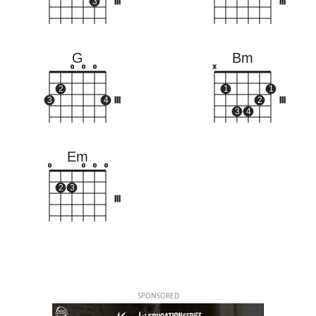
3
III
III
G
Bm
o
o
o
x
2
1
1
3
4
III
2
III
3
4
Em
o
o
o
o
2
3
III
SPONSORED