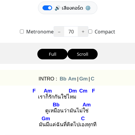
🔊 เสียงคอร์ด
⚙️
Metronome
−
70
+
Compact
Full
Scroll
INTRO :
Bb
Am
|
Gm
|
C
F
Am
Dm
Cm
F
เราก็รั
กกันใช่ไหม
Bb
Am
ดูเหมือ
นว่ามันไม่ใช่
Gm
C
มันมี
แค่ฉันที่คิดไปเอง
ทุกที