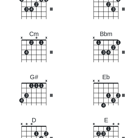
2
2
3
4
III
3
III
Cm
Bbm
x
o
x
x
2
1
1
1
2
4
III
3
4
III
G#
Eb
x
x
x
1
1
1
3
III
1
2
III
4
3
4
D
E
x
o
o
o
o
o
1
1
2
2
3