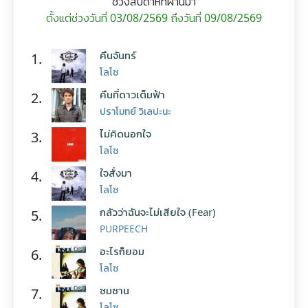
ช่วงสัปดาห์ที่ผ่านมา
ตั้งแต่ช่วงวันที่ 03/08/2569 ถึงวันที่ 09/08/2569
คืนจันทร์
1.
โลโซ
คืนที่ดาวเต็มฟ้า
2.
ปราโมทย์ วิเลปะนะ
ไม่คิดนอกใจ
3.
โลโซ
ใจสั่งมา
4.
โลโซ
กลัวว่าฉันจะไม่เสียใจ (Fear)
5.
PURPEECH
อะไรก็ยอม
6.
โลโซ
ซมซาน
7.
โลโซ