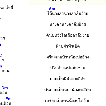
พอส่ำนี้
Am
ให้น
างลานางลาลืมอ้าย
ง
นางลานางลาลืมอ้าย
คันบ่หวังไลเด้อลาลืมง่าย
ผลา
m
ฟ้าบ่ผ่าหัวเป็ด
ย
C
ศรีสะเกษบ้านน้องบ่อฮ้าง
อย
m
บ่ไลล้างแม่นฮักชาย
ำ
ฮอน
ตายเป็นผีน้องกะสิถ่า
Dm
คันตายเป็นหมาน้องกะสิก่น
ะออน
Em
เครียดเป็นคนน้องบ่ได้อ้าย
อนต้อน