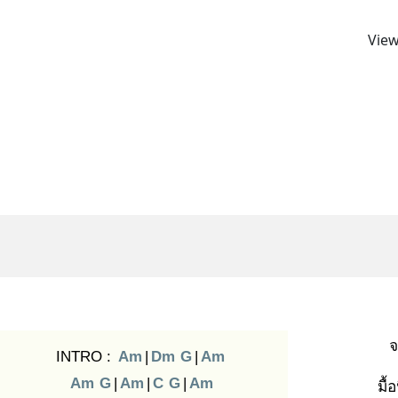
View
จ
INTRO :
Am
|
Dm
G
|
Am
Am
G
|
Am
|
C
G
|
Am
มื้อ