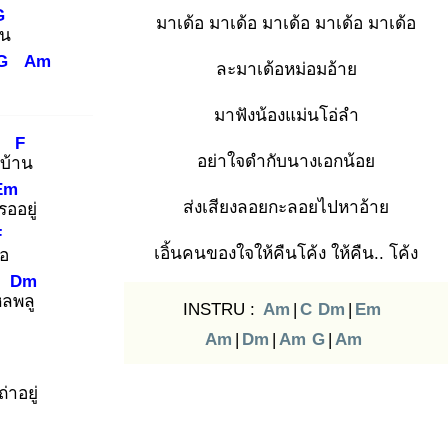
G
มาเด้อ มาเด้อ มาเด้อ มาเด้อ มาเด้อ
อน
G
Am
ละมาเด้อหม่อมอ้าย
มาฟังน้องแม่นโอ่ลำ
F
อย่าใจดำกับนางเอกน้อย
บ้าน
Em
ส่งเสียงลอยกะลอยไปหาอ้าย
รอ
อยู่
F
เอิ้นคนของใจให้คืนโค้ง ให้คืน.. โค้ง
นอ
Dm
หลพลู
INSTRU :
Am
|
C
Dm
|
Em
Am
|
Dm
|
Am
G
|
Am
าอยู่