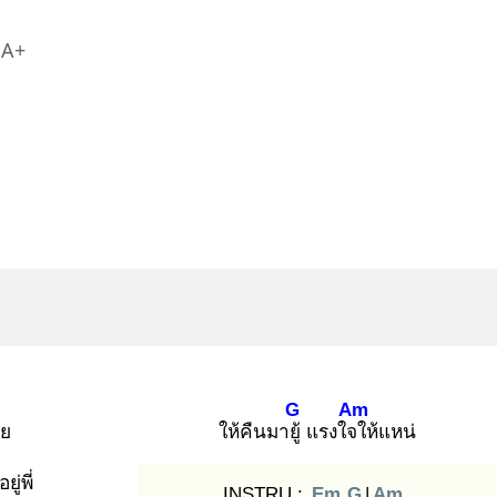
A+
G
Am
อย
ให้คืนมายู้
แรงใจใ
ห้แหน่
ู่พี่
INSTRU :
Em
G
|
Am