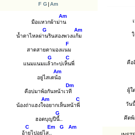
F
G
|
Am
Am
เ
มือแหวกผ้าม่าน
G
Am
ใ
น้ำตาไหลผ่าน
รินสองพวงแก้ม
F
สาดสายตามองแนม
G
C
คือ
แนมแนมแล้ว
กะบ่เห็น
พี่
Am
อยู่ไสเดน้อ
Dm
ผู้
คือบ่มาพ้อกันหน้าเวที
Am
C
วันน
น้องถ่าแฮงใจอ
ยากเห็นหน้าพี่
G
คึดพ
ฮอดบุญปีนี้.
.
C
Em
G
Am
อ้าย
ไปอยู่ไส..
INST