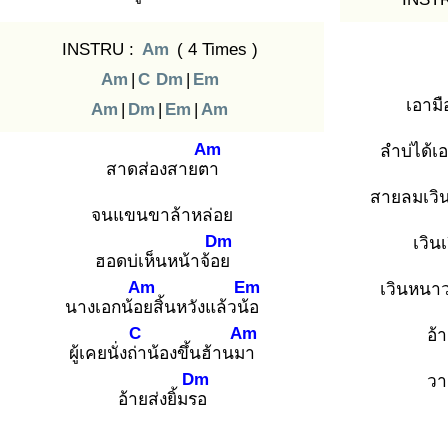
INSTRU :
Am
( 4 Times )
Am
|
C
Dm
|
Em
เอามื
Am
|
Dm
|
Em
|
Am
Am
ลำบ่ได้เ
สาดส่องสายตา
สายลมเวิน 
จนแขนขาล้าหล่อย
Dm
เวินเ
ฮอดบ่เห็นหน้าจ้อย
Am
Em
เวินหนาวส
นางเอกน้อย
สิ้นหวังแล้วน้อ
C
Am
อ้
ผู้เคยนั่งถ่า
น้องขึ้นฮ้านมา
Dm
วา
อ้ายส่งยิ้มรอ