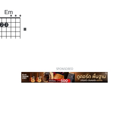
Em
o
o
o
2
3
III
SPONSORED