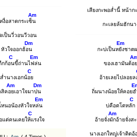
เสียงกะพอส่ำนี้ หน้ากะ
Am
หงื่อสาดกระเซ็น
กะเลยล้มฮักนา
จเป็นวี่วอนวีวอน
Dm
Em
หัวใจออกฮ้อน
กะบ่เป็นหยัง
ชาต
C
Em
A
ถืกก้อน
ขี้ถ่านไฟล่
น
ของเฮามันด้อ
C
ส่ำนางเอกน้อย
อ้ายเลยไปลอยล
Am
Dm
E
ใดสิคอย
เอาใจมาปน
ถิ่มนางน้อยให้คอยฮ
Em
C
ี้หนอน้องหัวใจหล่น
บ่คือตโตหลัก
C
Am
้อแต่คนเคยให้แ
รงใจ
อ้ายจั่งมัก
อ้ายจั่งส
นางเอกใหญ่เจ้าติดอ้
RU :
Am
( 4 Times )