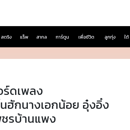
สตริง
แร็พ
สากล
การ์ตูน
เพื่อชีวิต
ลูกทุ่ง
ใต้
อร์ดเพลง
ิ้นฮักนางเอกน้อย อุ๋งอิ๋ง
พชรบ้านแพง