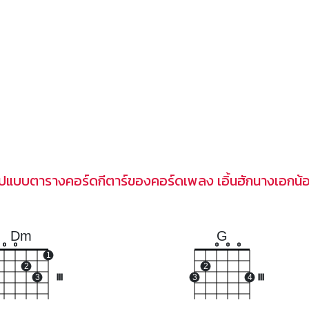
ูปแบบตารางคอร์ดกีตาร์ของคอร์ดเพลง เอิ้นฮักนางเอกน้
Dm
G
o
o
o
o
o
1
2
2
3
III
3
4
III