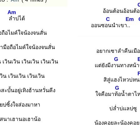
อ้อนต้อนอ้อนต้
Am
ลำ
บ่ได้
C
Em
ออนซอน
นำเขา..
อถือไมค์ใจน้องจนสั่น
อามือถือไมค์ใจน้องจนสั่น
อยากเซาลำคืนเมือ
G
เวินเวิน เวินเวิน เวินเวิน
แต่ยังมีงาน
ทางหน้า
วิน เวินเวิน เวินเวิน
สิสู่แฮงไหวบ่ห
G
ะบั้นอยู่เทิงฮ้านหวั่นคีง
ใจคือมาท้อ
น้ำตาไ
ายบ่ซิ้งใจส่องมาหา
บ่ล่ำบ่แลบ่ซู
สนาเฮานอเฮาน้อ
น้องคอยละน้องคอยถ่