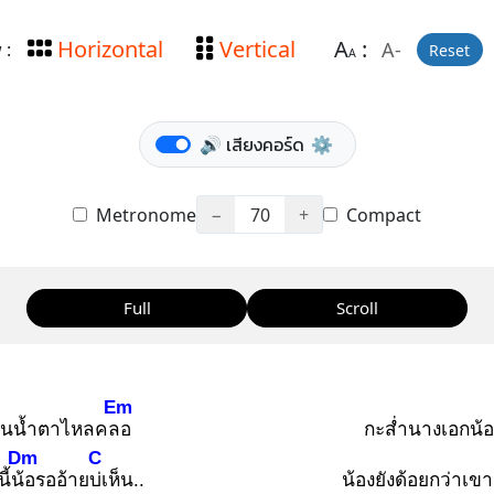
Horizontal
Vertical
A
:
A-
 :
Reset
A
🔊 เสียงคอร์ด
⚙️
Metronome
−
70
+
Compact
Full
Scroll
Em
นน้ำตาไหลคลอ
กะส่ำนางเอกน้
Dm
C
นี้น้อ
รออ้ายบ่เ
ห็น..
น้องยังด้อยกว่าเขาอย