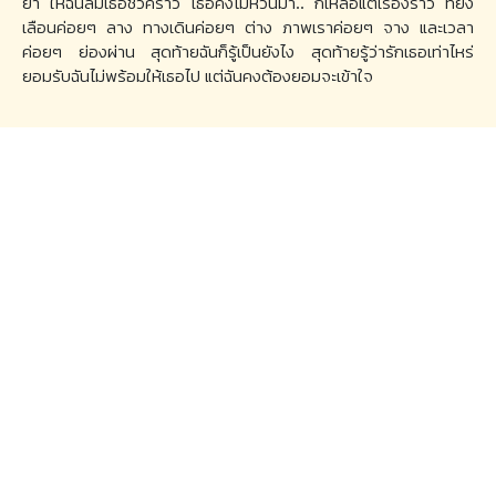
ยา ให้ฉันลืมเธอชั่วคราว เธอคงไม่หวนมา.. ก็เหลือแต่เรื่องราว ที่ยัง
เลือนค่อยๆ ลาง ทางเดินค่อยๆ ต่าง ภาพเราค่อยๆ จาง และเวลา
ค่อยๆ ย่องผ่าน สุดท้ายฉันก็รู้เป็นยังไง สุดท้ายรู้ว่ารักเธอเท่าไหร่
ยอมรับฉันไม่พร้อมให้เธอไป แต่ฉันคงต้องยอมจะเข้าใจ