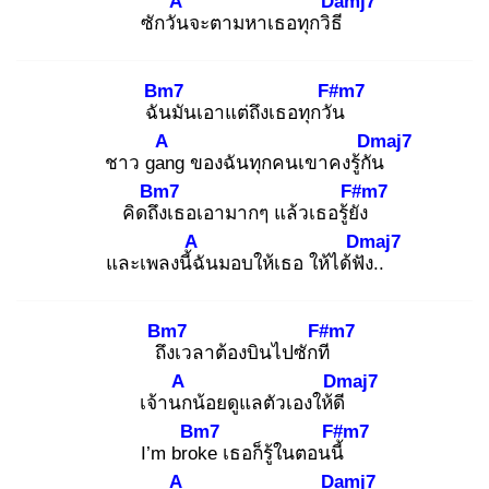
A
Damj7
ซักวัน
จะตามหาเธอทุกวิธี
Bm7
F#m7
ฉัน
มันเอาแต่ถึงเธอทุกวัน
A
Dmaj7
ชาว gan
g ของฉันทุกคนเขาคงรู้กัน
Bm7
F#m7
คิดถึง
เธอเอามากๆ แล้วเธอรู้ยัง
A
Dmaj7
และเพลงนี้ฉั
นมอบให้เธอ ให้ได้ฟัง
..
Bm7
F#m7
ถึง
เวลาต้องบินไปซักที
A
Dmaj7
เจ้านก
น้อยดูแลตัวเองให้ดี
Bm7
F#m7
I’m brok
e เธอก็รู้ในตอนนี้
A
Damj7