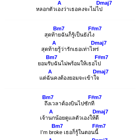
A
Dmaj7
หลอกตัวเอง
ว่าเธอคงจะไม่ไป
Bm7
F#m7
สุดท้าย
ฉันก็รู้เป็นยังไง
A
Dmaj7
สุดท้าย
รู้ว่ารักเธอเท่าไหร่
Bm7
F#m7
ยอมรับ
ฉันไม่พร้อมให้เธอไป
A
Dmaj7
แต่ฉัน
คงต้องยอมจะเข้าใจ
Bm7
F#m7
ถึง
เวลาต้องบินไปซักที
A
Dmaj7
เจ้านก
น้อยดูแลตัวเองให้ดี
Bm7
F#m7
I’m brok
e เธอก็รู้ในตอนนี้