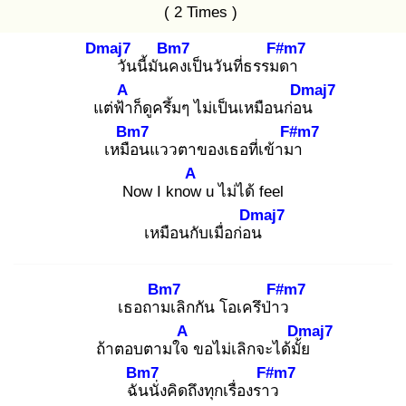
( 2 Times )
Dmaj7
Bm7
F#m7
วันนี้มันค
งเป็นวันที่ธรรมด
า
A
Dmaj7
แต่ฟ้า
ก็ดูครึ้มๆ ไม่เป็นเหมือนก่อน
Bm7
F#m7
เหมือ
นแววตาของเธอที่เข้ามา
A
Now I know
u ไม่ได้ feel
Dmaj7
เหมือนกับเมื่อก่อน
Bm7
F#m7
เธอถาม
เลิกกัน โอเครึป่าว
A
Dmaj7
ถ้าตอบตามใจ
ขอไม่เลิกจะได้มั้ย
Bm7
F#m7
ฉัน
นั่งคิดถึงทุกเรื่องราว