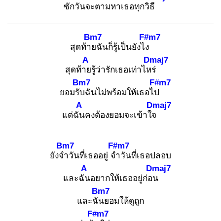
ซักวัน
จะตามหาเธอทุกวิธี
Bm7
F#m7
สุดท้าย
ฉันก็รู้เป็นยังไง
A
Dmaj7
สุดท้าย
รู้ว่ารักเธอเท่าไหร่
Bm7
F#m7
ยอมรับ
ฉันไม่พร้อมให้เธอไป
A
Dmaj7
แต่ฉัน
คงต้องยอมจะเข้าใจ
Bm7
F#m7
ยังจำ
วันที่เธออยู่ จำ
วันที่เธอปลอบ
A
Dmaj7
และฉัน
อยากให้เธออยู่ก่อน
Bm7
และฉัน
ยอมให้ดูถูก
F#m7