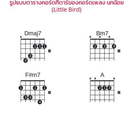
รูปแบบตารางคอร์ดกีตาร์ของคอร์ดเพลง นกน้อย
(Little Bird)
Dmaj7
Bm7
x
x
o
o
1
1
1
2
3
4
III
III
3
4
F#m7
A
x
o
o
1
1
1
2
1
3
III
III
3
4
4