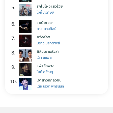
รักไม่ไหวแล้วโว้ย
5.
โจอี้ ภูวศิษฐ์
ระเบิดเวลา
6.
ศาล สานศิลป์
ภวังค์จิต
7.
ปราง ปรางทิพย์
สิลืมเขาแล้วล่ะ
8.
เน็ค นฤพล
แพ้แล้วพาล
9.
ไอซ์ ศรัณยู
เจ้าสาวที่กลัวฝน
10.
เต๋อ เรวัต พุทธินันท์