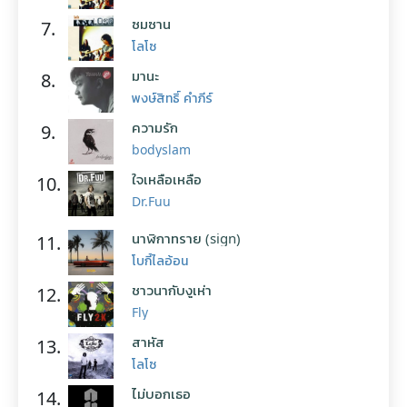
ซมซาน
7.
โลโซ
มานะ
8.
พงษ์สิทธิ์ คำภีร์
ความรัก
9.
bodyslam
ใจเหลือเหลือ
10.
Dr.Fuu
นาฬิกาทราย (sign)
11.
โบกี้ไลอ้อน
ชาวนากับงูเห่า
12.
Fly
สาหัส
13.
โลโซ
ไม่บอกเธอ
14.