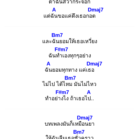
ด่าฉัน
สิว่ากระจอก
A
Dmaj7
แต่ฉัน
ขอแค่ดึงเธอกอด
Bm7
และฉัน
ยอมให้เธอเหวี่ยง
F#m7
ฉันทำ
เองทุกๆอย่าง
A
Dmaj7
ฉัน
ยอมทุกทาง แค่เธอ
Bm7
ไม่ไป ได้ไหม
มันไม่ไหว
F#m7
A
ทำอย่าง
ไง ถ้าเธอไป.
.
Dmaj7
บทเพลงมันก็เหมือ
นยา
Bm7
ให้ฉันลืมเธอชั่ว
คราว