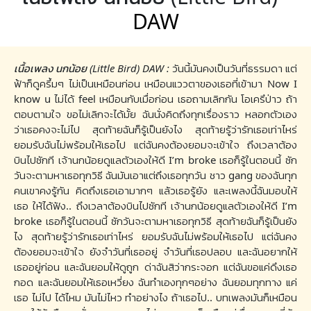
DAW
เนื้อเพลง นกน้อย (Little Bird) DAW :
วันนี้มันคงเป็นวันที่ธรรมดา แต่
ฟ้าก็ดูครึ้มๆ ไม่เป็นเหมือนก่อน เหมือนแววตาของเธอที่เข้ามา Now I
know u ไม่ได้ feel เหมือนกับเมื่อก่อน เธอถามเลิกกัน โอเครึป่าว ถ้า
ตอบตามใจ ขอไม่เลิกจะได้มั้ย ฉันนั่งคิดถึงทุกเรื่องราว หลอกตัวเอง
ว่าเธอคงจะไม่ไป สุดท้ายฉันก็รู้เป็นยังไง สุดท้ายรู้ว่ารักเธอเท่าไหร่
ยอมรับฉันไม่พร้อมให้เธอไป แต่ฉันคงต้องยอมจะเข้าใจ ถึงเวลาต้อง
บินไปซักที เจ้านกน้อยดูแลตัวเองให้ดี I’m broke เธอก็รู้ในตอนนี้ ซัก
วันจะตามหาเธอทุกวิธี ฉันมันเอาแต่ถึงเธอทุกวัน ชาว gang ของฉันทุก
คนเขาคงรู้กัน คิดถึงเธอเอามากๆ แล้วเธอรู้ยัง และเพลงนี้ฉันมอบให้
เธอ ให้ได้ฟัง.. ถึงเวลาต้องบินไปซักที เจ้านกน้อยดูแลตัวเองให้ดี I’m
broke เธอก็รู้ในตอนนี้ ซักวันจะตามหาเธอทุกวิธี สุดท้ายฉันก็รู้เป็นยัง
ไง สุดท้ายรู้ว่ารักเธอเท่าไหร่ ยอมรับฉันไม่พร้อมให้เธอไป แต่ฉันคง
ต้องยอมจะเข้าใจ ยังจำวันที่เธออยู่ จำวันที่เธอปลอบ และฉันอยากให้
เธออยู่ก่อน และฉันยอมให้ดูถูก ด่าฉันสิว่ากระจอก แต่ฉันขอแค่ดึงเธอ
กอด และฉันยอมให้เธอเหวี่ยง ฉันทำเองทุกๆอย่าง ฉันยอมทุกทาง แค่
เธอ ไม่ไป ได้ไหม มันไม่ไหว ทำอย่างไง ถ้าเธอไป.. บทเพลงมันก็เหมือน