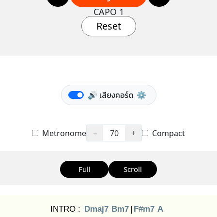
CAPO 1
Reset
🔊 เสียงคอร์ด
⚙️
Metronome
−
70
+
Compact
Full
Scroll
INTRO :
Dmaj7
Bm7
|
F#m7
A