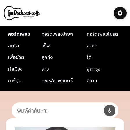
คอร์ดเพลง
คอร์ดเพลงง่ายๆ
คอร์ดเพลงโปรด
สตริง
แร็พ
สากล
เพื่อชีวิต
ลูกทุ่ง
ใต้
กำเมือง
ลาว
ลูกกรุง
การ์ตูน
ละคร/ภาพยนตร์
อีสาน