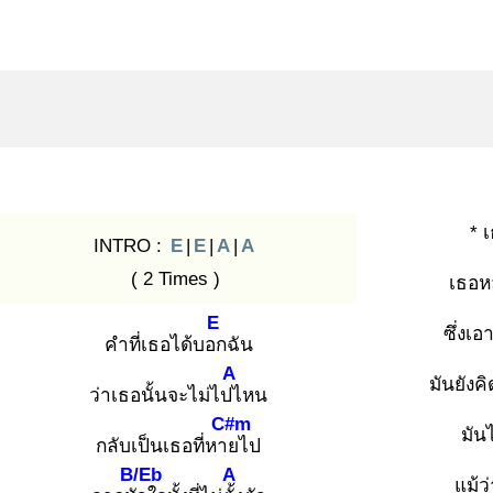
* 
INTRO :
E
|
E
|
A
|
A
( 2 Times )
เธอห
E
ซึ่งเ
คำที่เธอได้บอก
ฉัน
A
มันยังคิ
ว่าเธอนั้นจะไม่ไปไ
หน
C#m
มัน
กลับเป็นเธอที่หาย
ไป
B/Eb
A
แม้ว