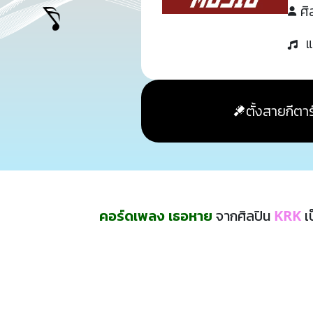
ศิ
แ
ตั้งสายกีตาร
คอร์ดเพลง เธอหาย
จากศิลปิน
KRK
เ