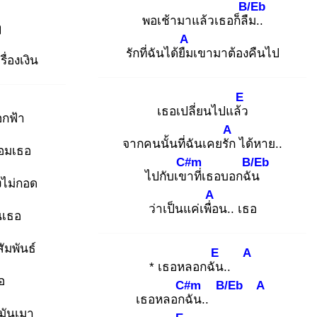
B/Eb
พอเช้ามาแล้วเธอก็ลืม
..
ๆ
A
รักที่ฉันได้ยืม
เขามาต้องคืนไป
ื่องเงิน
E
เธอเปลี่ยนไปแล้ว
กฟ้า
A
จากคนนั้นที่ฉันเคยรัก
ได้หาย..
้อมเธอ
C#m
B/Eb
ไปกับเขา
ที่เธอบอกฉัน
งไม่กอด
A
ว่าเป็นแค่เพื่อ
น.. เธอ
นเธอ
มพันธ์
E
A
* เธอหลอกฉัน
..
อ
C#m
B/Eb
A
เธอหลอกฉั
น..
นมันเมา