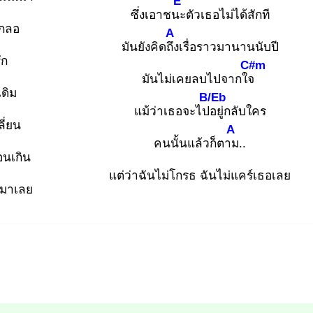
E
ซึ่งเอาชนะ
ตัวเธอไม่ได้สักที
เกลอ
A
มันยังคิดถึง
เรื่อราวมานานนับปี
ัก
C#m
มันไม่เคยลบไปจากใจ
เดิม
B/Eb
แม้ว่าเธอจะไปอ
ยู่กลับใคร
ี่ยน
A
คนนั้นแล้วก็ตาม
..
อนเกิน
แต่ว่าฉันไม่โกรธ ฉันไม่แคร์เธอเลย
มาเลย