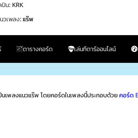
ลปิน:
KRK
นวเพลง:
แร๊พ
์
ตารางคอร์ด
เล่นกีตาร์ออนไลน์
ป็นเพลงแนวแร๊พ โดยคอร์ดในเพลงนี้ประกอบด้วย
คอร์ด 