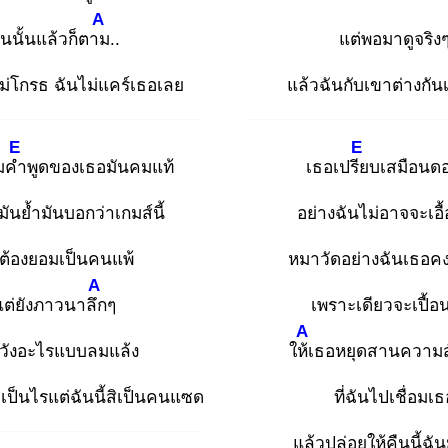
A
นนั้นแล้วก็ตาม
..
แต่พอมาดูจริง
ไม่โกรธ ฉันไม่แคร์เธอเลย
แล้วฉันกับเขาต่างกันเร
E
E
ไมคำ
พูดของเธอมันคมแท้
เธอเปรีย
บเสมือนดอ
ันย้ำมันบอกว่าเกมส์นี้
อย่างฉันไม่อาจจะเอื
ต้องยอมเป็นคนแพ้
หมาวัดอย่างฉันเธอค
A
แต่ยังภาวนาลึก
ๆ
เพราะเดียวจะเปื้อ
A
หวังอะไรแบบลมแล้ง
ให้เ
ธอหยุดสานความสั
่เป็นไรแต่ฉันนี้สิเป็นคนแซด
ที่ฉันไปเชื่อมเธ
แล้วปล่อยให้คืนนี้ฉั