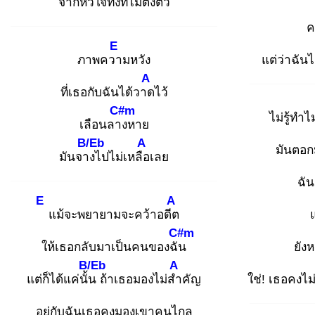
จากหัว
ใจทั้งที่ไม่ตั้ง
ตัว
ค
E
ภาพควา
มหวัง
แต่ว่าฉัน
A
ที่เธอกับฉันได้วาด
ไว้
C#m
ไม่รู้ทำ
เลือนลาง
หาย
B/Eb
A
มันตอกม
มันจาง
ไปไม่เหลือ
เลย
ฉัน
E
A
แม้จะพยายามจะคว้าอดีต
C#m
ให้เธอกลับมาเป็นคนของฉัน
ยัง
B/Eb
A
แต่ก็ได้แค่นั้น
ถ้าเธอมองไม่สำ
คัญ
ใช่! เธอคงไม
อยู่กับฉันเธอคงมองเขาคนไกล