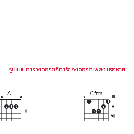
รูปแบบตารางคอร์ดกีตาร์ของคอร์ดเพลง เธอหาย
A
C#m
III
o
o
x
1
1
2
1
3
2
V
III
3
4
VII