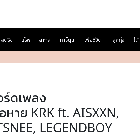
สตริง
แร็พ
สากล
การ์ตูน
เพื่อชีวิต
ลูกทุ่ง
ใต้
อร์ดเพลง
ธอหาย KRK ft. AISXXN,
TSNEE, LEGENDBOY