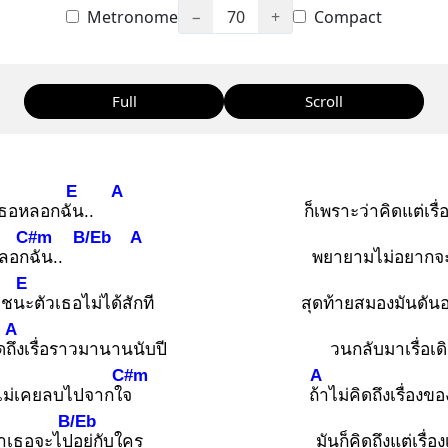
Metronome
−
70
+
Compact
Full
Scroll
E
A
เธอหลอกฉัน
..
ก็เพราะว่าคิดแต่เรื่
C#m
B/Eb
A
ลอกฉั
น..
พยายามไม่อยากจ
E
อาชนะ
ตัวเธอไม่ได้สักที
สุดท้ายสมองมันดันอ
A
ดถึง
เรื่อราวมานานนับปี
วนกลับมาเรื่อเด
C#m
A
ไม่เคยลบไปจากใจ
ถ้า
ไม่คิดถึงเรื่องข
B/Eb
่าเธอจะไปอ
ยู่กับใคร
มันก็คิดถึงแต่เรื่อง