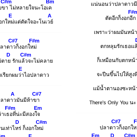
C#m
Bm
แน่นอน
ว่าปลาดาวม
ายขา
ไม่หลายใจนะโอเค
F#
E
A
ตัดอีกก็งอกอีก
อกใหม่
แต่ตัดใจอะโนเวย์
เพราะว่าผมมันหน้
C#7
F#m
ตกหลุมรักเธอแล
ลาดาว
ก็งอกใหม่
D
C#m
ก็เหมือนกับตกหน้
ม่ตาย
รักแล้ว
จะไม่คลาย
E
จะปีนขึ้นไปให้สูงที
เรียกผมว่า
ไอปลาดาว
แม้น้ำตานองซะหน
A
C#7
ปลาดาว
มันมีห้าขา
There's Only You น
F#m
Em
ว่าเธอ
ที่น่ะมีสองใจ
C#7
D
C#m
ปลาดาว
ก็งอกให
ันเท่าไหร่
ก็งอกใหม่
Em
D
C#m
Bm
E