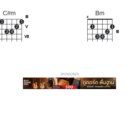
C#m
Bm
III
x
1
1
2
V
1
1
3
4
2
III
VII
3
4
SPONSORED