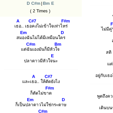
D
C#m
|
Bm
E
( 2 Times )
A
C#7
F#m
เธอ
.. เธอค
งไม่เข้าใจเท่าไหร่
ไม่มีคู่
Em
D
สมอง
ฉันไม่ได้มีเหมือนใคร
C#m
Bm
แต่ฉัน
เองมันก็มีหัวใจ
สติ
E
ปลาดาวมีหัวใจน
ะ
แต
อยู่กับเธ
A
C#7
และเธอ
.. ให้ตัด
ยังไง
F#m
ก็ตัดไม่ขาด
พูดถึงคว
Em
D
ก็เป็นปลา
ดาวไม่ใช่กระดาษ
เดินบ
C#m