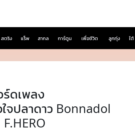
สตริง
แร็พ
สากล
การ์ตูน
เพื่อชีวิต
ลูกทุ่ง
ใต้
อร์ดเพลง
ัวใจปลาดาว Bonnadol
t. F.HERO