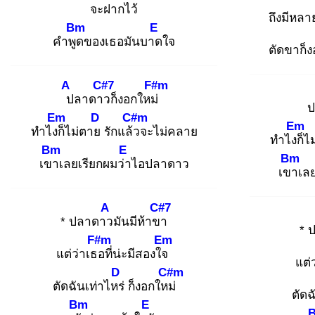
จะฝาก
ไว้
ถึงมีหล
Bm
E
คำพูด
ของเธอมันบาด
ใจ
ตัดขาก็ง
A
C#7
F#m
ป
ลาดาว
ก็งอกใหม่
ป
Em
D
C#m
Em
ทำไงก็
ไม่ตาย
รักแล้ว
จะไม่คลาย
ทำไงก็
ไ
Bm
E
Bm
เขา
เลยเรียกผมว่า
ไอปลาดาว
เขา
เลย
A
C#7
* ปลาดาว
มันมีห้าขา
* 
F#m
Em
แต่ว่าเธอ
ที่น่ะมีสองใจ
แต่
D
C#m
ตัดฉันเท่าไหร่
ก็งอกใหม่
ตัดฉ
Bm
E