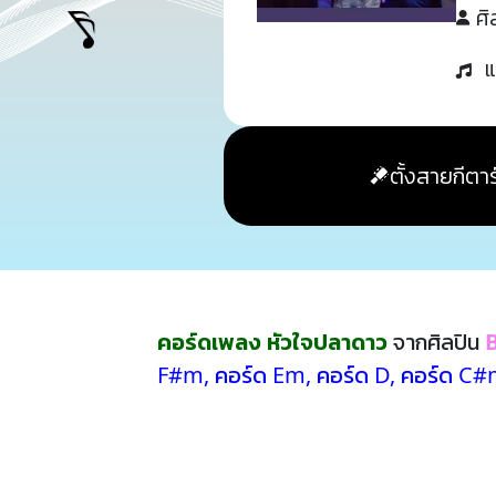
ศิ
แ
ตั้งสายกีตาร
คอร์ดเพลง หัวใจปลาดาว
จากศิลปิน
F#m
,
คอร์ด Em
,
คอร์ด D
,
คอร์ด C