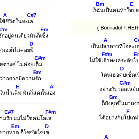
Bm
E
ก็ฉัน
เป็นคนหัวใจป
ล
A
C#7
ใช้ชี
วิตในทะเล
( Bonnadol F.HER
F#m
Em
รัก
อยู่คนเดียวมันก็เซ็ง
A
C
D
เป็นปลา
ดาวที่โอละเ
สมองก็ไม่ค่อยมี
F#m
E
C#m
ไม่ใช้เจ้า
ทะเลระดับโป
 สตางค์ ไม่ค่อยเต็ม
D
Bm
โดนเธอตบ
เช็ดเ
่ว่าอยากมีความรัก
C#m
E
A
อย่างกับวอล
เลย์
อในน้ำเค็ม
มันก็แค่นั้นเอง
Bm
ก็ยังลุก
ขึ้นมาผง
E
C#7
F#m
ได้อย่างกับโปเ
กม
ามรัก
ผมไม่ใช่คนโลเล
Em
D
นชายหาด
ก็โซซัดโซเซ
A