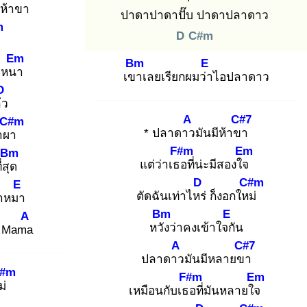
ีห้าขา
ปาดาปาดาปั๊บ ปาดาปลาดาว
m
D
C#m
Em
Bm
E
าหนา
เขา
เลยเรียกผมว่า
ไอปลาดาว
D
้ว
A
C#7
C#m
* ปลาดาว
มันมีห้าขา
าผา
F#m
Em
Bm
แต่ว่าเธอ
ที่น่ะมีสองใจ
่สุด
D
C#m
E
ตัดฉันเท่าไหร่
ก็งอกใหม่
้าหมา
Bm
E
A
หวัง
ว่าคงเข้าใจกั
น
ะ Mama
A
C#7
ปลาดาว
มันมีหลายขา
F#m
F#m
Em
ม่
เหมือนกับเธอ
ที่มันหลายใจ