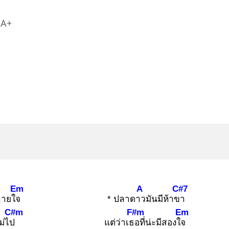
A+
Em
A
C#7
หลายใจ
* ปลาดาว
มันมีห้าขา
C#m
F#m
Em
ม่ไป
แต่ว่าเธอ
ที่น่ะมีสองใจ