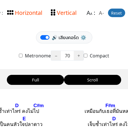
Horizontal
Vertical
A
:
A-
 :
Reset
A
🔊 เสียงคอร์ด
⚙️
Metronome
−
70
+
Compact
Full
Scroll
D
C#m
F#m
ช้ำเท่าไหร่
คงไม่ไป
เหมือนกับเธอ
ที่มัน
E
D
เป็นคนหัวใจป
ลาดาว
เจ็บช้ำเท่าไหร่
คงไ