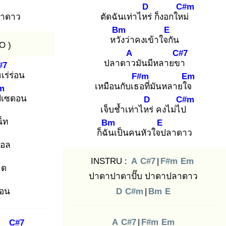
D
C#m
าดาว
ตัดฉันเท่าไหร่
ก็งอกใหม่
Bm
E
หวัง
ว่าคงเข้าใจกั
น
O )
A
C#7
ปลาดาว
มันมีหลายขา
#7
ฮเ
ร่ร่อน
F#m
Em
เหมือนกับเธอ
ที่มันหลายใจ
m
เ
ซดอน
D
C#m
เจ็บช้ำเท่าไหร่
คงไม่ไป
น็ท
Bm
E
ก็ฉัน
เป็นคนหัวใจป
ลาดาว
บอล
INSTRU :
A
C#7
|
F#m
Em
าด
ปาดาปาดาปั๊บ ปาดาปลาดาว
่อน
D
C#m
|
Bm
E
A
C#7
|
F#m
Em
C#7