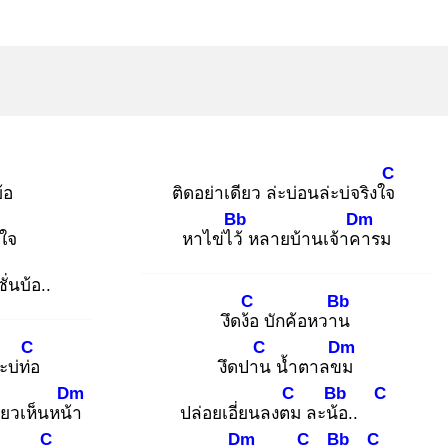
C
้อ
ติดอย่าเดียว ล่ะบ่อนล่ะบ่จริงใจ
Bb
Dm
ใจ
หาไข่ไว้
หลายบ้านเจ้าคา
รม
ั่นบ้อ..
C
Bb
งึดง้อ
บักค้อหวาน
C
C
Dm
ะบ่ท่อ
งึดปาน
น้ำตาลขม
Dm
C
Bb
C
ยวเห็นหน้า
ปล่อยเอี่ยนลงตม
ละน้อ
..
C
Dm
C
Bb
C