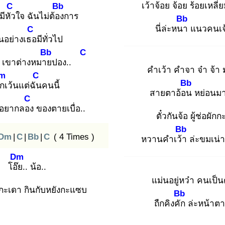
เว้าจ้อย จ้อย ร้อยเหลี
C
Bb
มีหัว
ใจ ฉันไม่ต้อง
การ
Bb
นี่ล่ะหนา
แนวคนเจ้
C
นอย่างเธอ
มีทั่วไป
Bb
C
ร
เขาต่างหมาย
ปอง..
คำเว้า คำจา จ๋า จ้า
m
C
Bb
ก
เว้นแต่ฉัน
คนนี้
สายตาอ้อน
หย่อนมา
C
อยากลอง
ของตายเบื่อ..
ตั๋วกันจ้อ ผู้ช่อผัก
Bb
Dm
|
C
|
Bb
|
C
( 4 Times )
หวานคำเว้า
ล่ะขมเน่
Dm
โอ๊ย
.. น้อ..
แม่นอยู่หว๋า คนเป็น
กกะเดา กินกับหยังกะแซบ
Bb
ถืกคิงคัก
ล่ะหน้าต