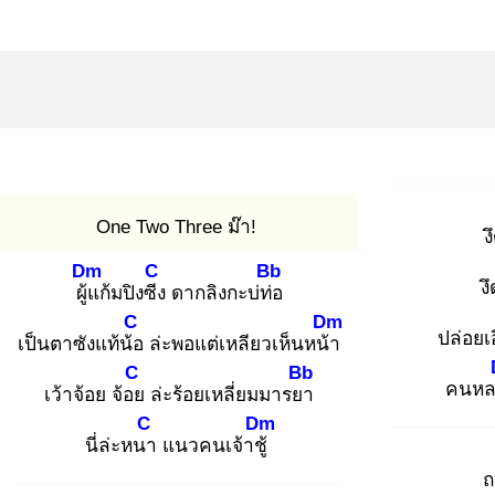
One Two Three ม๊า!
ง
Dm
C
Bb
ง
ผู้แ
ก้มปิงซีง
ดากลิงกะบ่ท่อ
C
Dm
ปล่อยเ
เป็นตาซังแท้น้อ
ล่ะพอแต่เหลียวเห็นหน้า
C
Bb
คนหล
เว้าจ้อย จ้อย
ล่ะร้อยเหลี่ยมมารยา
C
Dm
นี่ล่ะหนา
แนวคนเจ้าชู้
ถ