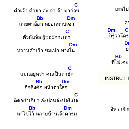
C
เธอไม่
คำเว้า คำจา ล่ะ จ๋า จ้า มาก่อน
Bb
Dm
ค
สายตาอ้อน
หย่อนมาบ่เซา
Dm
C
C
ก็รู้
ว่าใค
ตั๋วกันจ้อ ผู้ช่อผักกะเดา
D
Dm
ย
หวานคำเว้า ขมเน่า ทางใน
Bb
ที่ไม่เ
คย
C
แม่นอยู่หว๋า คนเป็นตาฮัก
INSTRU :
Bb
Dm
ถืกคิงคัก
หน้าตาใสๆ
C
ติดอย่าเดียว ล่ะบ่อนล่ะบ่จริงใจ
Bb
Dm
อันว่าผั
หาไข่ไว้
หลายบ้านเจ้าคา
รม