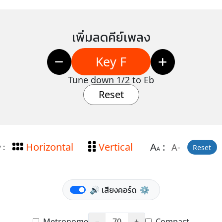
เพิ่มลดคีย์เพลง
Key F
Tune down 1/2 to Eb
Reset
Horizontal
Vertical
A
:
A-
 :
Reset
A
🔊 เสียงคอร์ด
⚙️
Metronome
−
70
+
Compact