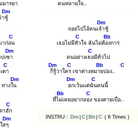
่ยมมารยา
คนหลาย
ใจ..
Dm
าชู้
Dm
ถอยไปไอ้คนเจ้า
ชู้
C
C
Bb
 มาก่อน
เธอไม่มีหัว
ใจ ฉันไม่ต้อง
การ
Dm
C
บ่เซา
คนอย่างเธอ
มีทั่วไป
C
Dm
C
Bb
C
กะเดา
ก็รู้
ว่าใคร
เขาต่างหมาย
ปอง..
Dm
Dm
C
า ทางใน
ยก
เว้นแต่ฉัน
คนนี้
Bb
C
ที่ไม่เ
คยอยากลอง
ของตายเบื่อ..
C
ตาฮัก
INSTRU :
Dm
|
C
|
Bb
|
C
( 6 Times )
Dm
าใสๆ