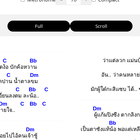
Full
Scroll
ว่าแต่ลวก แม่นบ
C
Bb
ึดง้อ
บักค้อหวาน
อัน.. ว่าคนหลาย
C
Dm
ึดปาน
น้ำตาลขม
มักผู้ใด๋กะสิแซบ ได้.. ซ
C
Bb
C
อี่ยนลงตม
ละน้อ
..
Dm
C
Bb
C
Dm
าย
ใจ..
ผู้แ
ก้มปิงซีง ดากลิงก
Bb
เป็นตาซังแท้น้อ
พอแต่เหลี
Dm
อยไปไอ้คนเจ้า
ชู้