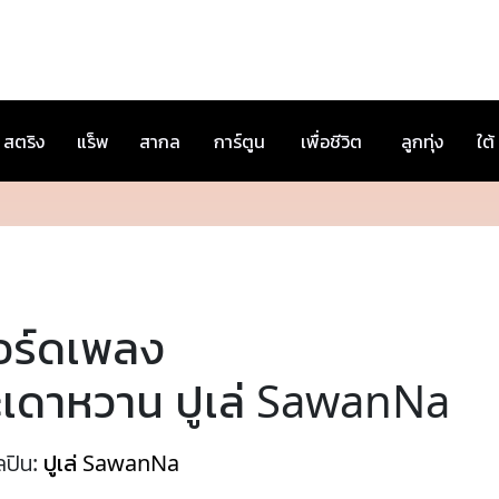
สตริง
แร็พ
สากล
การ์ตูน
เพื่อชีวิต
ลูกทุ่ง
ใต้
อร์ดเพลง
ะเดาหวาน ปูเล่ SawanNa
ลปิน:
ปูเล่ SawanNa