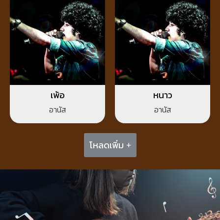
เพ้อ
หนาว
อานัส
อานัส
โหลดเพิ่ม +