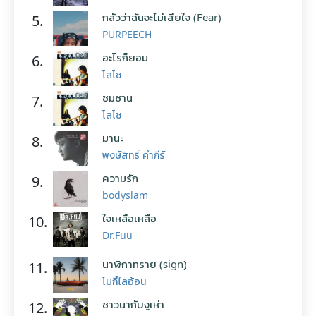
กลัวว่าฉันจะไม่เสียใจ (Fear)
5.
PURPEECH
อะไรก็ยอม
6.
โลโซ
ซมซาน
7.
โลโซ
มานะ
8.
พงษ์สิทธิ์ คำภีร์
ความรัก
9.
bodyslam
ใจเหลือเหลือ
10.
Dr.Fuu
นาฬิกาทราย (sign)
11.
โบกี้ไลอ้อน
ชาวนากับงูเห่า
12.