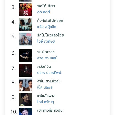
พอได้เสียว
3.
ดิด คิตตี้
ทิ้งกันไม่ได้หรอก
4.
แจ๊ส สปุ๊กนิค
รักไม่ไหวแล้วโว้ย
5.
โจอี้ ภูวศิษฐ์
ระเบิดเวลา
6.
ศาล สานศิลป์
ภวังค์จิต
7.
ปราง ปรางทิพย์
สิลืมเขาแล้วล่ะ
8.
เน็ค นฤพล
แพ้แล้วพาล
9.
ไอซ์ ศรัณยู
เจ้าสาวที่กลัวฝน
10.