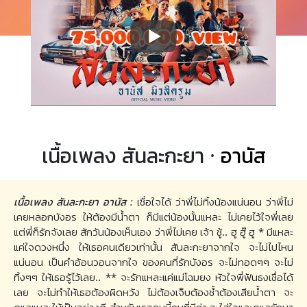
เนื้อเพลง สันละกะยา ·
อานัส
เนื้อเพลง สันละกะยา อานัส :
เชื่อใจได้ ว่าพี่ไม่ทิ้งน้องแน่นอน ว่าพี่ไม่
เคยหลอกบังอร ให้ต้องมีน้ำตา ก็มีแต่น้องนั้นแหละ ไม่เคยไว้ใจพี่เลย
แต่พี่ก็รักจังเลย สักวันน้องเห็นเอง ว่าพี่ไม่เคย เจ้า ชู้.. ฮู ฮู๊ ฮู * มีแหละ
แค่ใจดวงหนึ่ง ให้เธอคนเดียวเท่านั้น สันละกะยาจากใจ จะไม่ไปไหน
แน่นอน เป็นคำอ้อนวอนจากใจ ของคนที่รักบังอร จะไม่ทอดๆๆ จะไม่
ทิ้งๆๆ ให้เธอรู้ไว้เลย.. ** จะรักแหละแค่แม่โฉมยง หัวใจพี่ฟันธงเชื่อได้
เลย จะไม่ทำให้เธอต้องผิดหวัง ไม่ต้องเจ็บต้องช้ำต้องเสียน้ำตา จะ