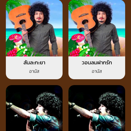
สันละกะยา
วอนลมฝากรัก
อานัส
อานัส