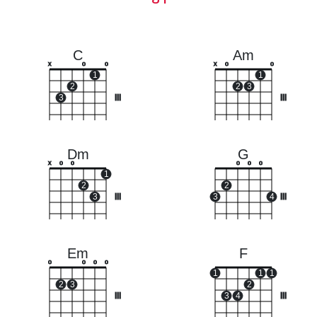
C
Am
x
o
o
x
o
o
1
1
2
2
3
3
III
III
Dm
G
x
o
o
o
o
o
1
2
2
3
III
3
4
III
Em
F
o
o
o
o
1
1
1
2
3
2
III
3
4
III