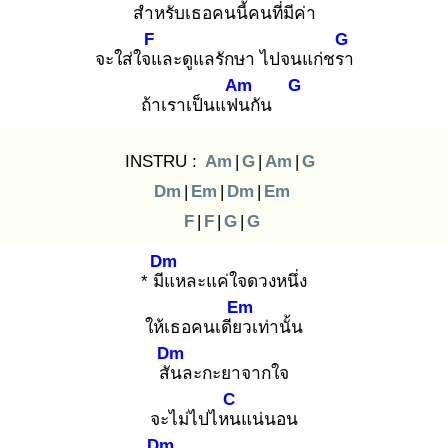
สำหรับเธอคนนี้ค
นที่มีค่า
F
G
จะใส่ใจแ
ละดูแลรักษา ไปจนแก่ชรา
Am
G
ถ้าเราเป็นแฟน
กัน
INSTRU :
Am
|
G
|
Am
|
G
Dm
|
Em
|
Dm
|
Em
F
|
F
|
G
|
G
Dm
* มีแ
หละแค่ใจดวงหนึ่ง
Em
ให้เธอคนเดียว
เท่านั้น
Dm
สัน
ละกะยาจากใจ
C
จะไม่ไปไหน
แน่นอน
Dm