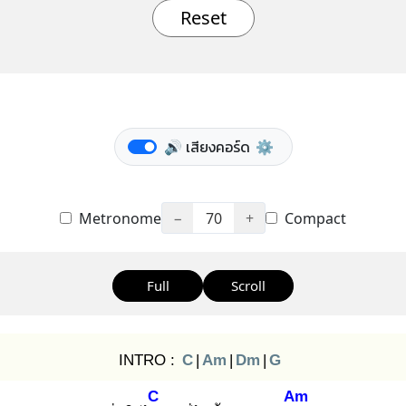
Reset
🔊 เสียงคอร์ด
⚙️
Metronome
−
70
+
Compact
Full
Scroll
INTRO :
C
|
Am
|
Dm
|
G
C
Am