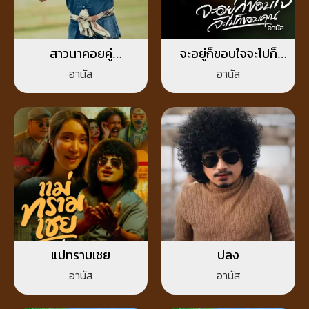
สาวนาคอยคู่
จะอยู่ก็ขอบใจจะไปก็
(Reproduced 2026)
ขอบคุณ
อานัส
อานัส
แม่ทรามเชย
ปลง
อานัส
อานัส