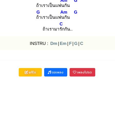
Am
G
ถ้าเราเป็นแฟนกั
น
G
Am
G
ถ้า
เราเป็นแฟนกั
น
C
ถ้าเรามารัก
กัน..
INSTRU :
Dm
|
Em
|
F
|
G
|
C
แก้ไข
ขอเพลง
เพลงโปรด