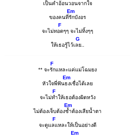
เป็น
คำอ้อนวอนจากใจ
Em
ของคนที่รัก
บังอร
F
จะไม่ทอด
ๆๆ จะไม่ทิ้งๆๆ
G
ให้เธอรู้ไว้เลย
..
F
** จะรัก
แหละแค่แม่โฉมยง
Em
หัวใจพี่ฟันธง
เชื่อได้เลย
F
จะไม่ทำ
ให้เธอต้องผิดหวัง
Em
ไม่ต้องเจ็บต้องช้ำ
ต้องเสียน้ำตา
F
จะดูแลแ
หละให้เป็นอย่างดี
Em