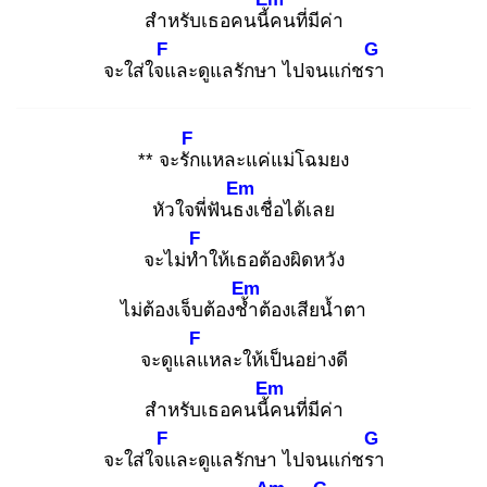
สำหรับเธอคนนี้ค
นที่มีค่า
F
G
จะใส่ใจแ
ละดูแลรักษา ไปจนแก่ชรา
F
** จะรัก
แหละแค่แม่โฉมยง
Em
หัวใจพี่ฟันธง
เชื่อได้เลย
F
จะไม่ทำ
ให้เธอต้องผิดหวัง
Em
ไม่ต้องเจ็บต้องช้ำ
ต้องเสียน้ำตา
F
จะดูแลแ
หละให้เป็นอย่างดี
Em
สำหรับเธอคนนี้ค
นที่มีค่า
F
G
จะใส่ใจแ
ละดูแลรักษา ไปจนแก่ชรา