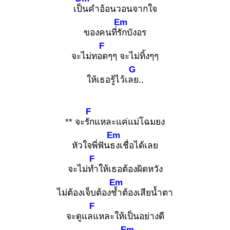
เป็น
คำอ้อนวอนจากใจ
Em
ของคนที่รัก
บังอร
F
จะไม่ทอด
ๆๆ จะไม่ทิ้งๆๆ
G
ให้เธอรู้ไว้เลย
..
F
** จะรัก
แหละแค่แม่โฉมยง
Em
หัวใจพี่ฟันธง
เชื่อได้เลย
F
จะไม่ทำ
ให้เธอต้องผิดหวัง
Em
ไม่ต้องเจ็บต้องช้ำ
ต้องเสียน้ำตา
F
จะดูแลแ
หละให้เป็นอย่างดี
Em