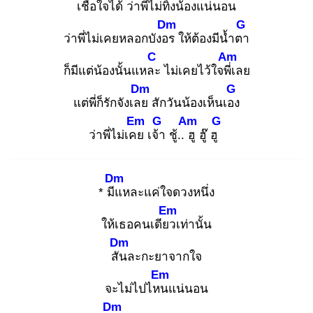
เชื่อใจได้
ว่าพี่ไม่ทิ้งน้องแน่นอน
Dm
G
ว่าพี่ไม่เคยหลอกบังอร
ให้ต้องมีน้ำตา
C
Am
ก็มีแต่น้องนั้นแหละ
ไม่เคยไว้ใจพี่เ
ลย
Dm
G
แต่พี่ก็รักจังเลย
สักวันน้องเห็นเอง
Em
G
Am
G
ว่าพี่ไม่เคย
เจ้า
ชู้.. ฮู
ฮู๊ ฮู
Dm
* มีแ
หละแค่ใจดวงหนึ่ง
Em
ให้เธอคนเดียว
เท่านั้น
Dm
สัน
ละกะยาจากใจ
Em
จะไม่ไปไหน
แน่นอน
Dm