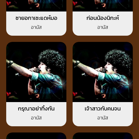
ซายอกาเซะแดห์มอ
ก่อนน้องนิกะห์
อานัส
อานัส
กรุณาอย่าทิ้งกัน
เจ้าสาวกับคนจน
อานัส
อานัส