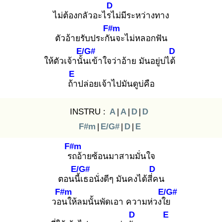
D
ไม่ต้องกลัวอะไรไ
ม่มีระหว่างทาง
F#m
ตัวอ้ายรับประกัน
จะไม่หลอกฟัน
E/G#
D
ให้ตัวเจ้านั้น
เข้าใจว่าอ้าย มันอยู่บ่ได้
E
ถ้า
ปล่อยเจ้าไปมันดูบ่คือ
INSTRU :
A
|
A
|
D
|
D
F#m
|
E/G#
|
D
|
E
F#m
รถ
อ้ายซ้อนมาสามมั่นใจ
E/G#
D
ตอนนี้เ
ธอนั่งดีๆ มันคงได้สี่ค
น
F#m
E/G#
วอน
ให้ลมนั้นพัดเอา ความห่วงใย
D
E