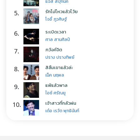
แจ๊ส สปุ๊กนิค
รักไม่ไหวแล้วโว้ย
5.
โจอี้ ภูวศิษฐ์
ระเบิดเวลา
6.
ศาล สานศิลป์
ภวังค์จิต
7.
ปราง ปรางทิพย์
สิลืมเขาแล้วล่ะ
8.
เน็ค นฤพล
แพ้แล้วพาล
9.
ไอซ์ ศรัณยู
เจ้าสาวที่กลัวฝน
10.
เต๋อ เรวัต พุทธินันท์