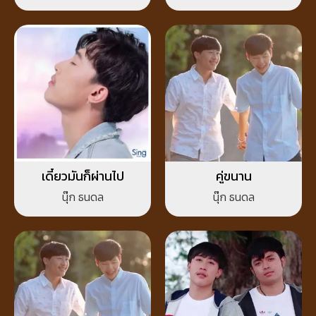
เดี๋ยวมันก็ผ่านไป
คู่ขนาน
นุ๊ก ธนดล
นุ๊ก ธนดล