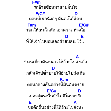
F#m
รถ
อ้ายซ้อนมาสามมั่นใจ
E/G#
D
ตอนนี้เ
ธอนั่งดีๆ มันคงได้สี่ค
น
F#m
E/G#
วอน
ให้ลมนั้นพัด เอาความห่วงใย
D
E
ที่ให้เจ้าไปขอเธออย่าสับ
สน โว้..
A
* คนเดียวมันหนาวให้อ้ายไปส่ง
เด้อ
D
กลัวเจ้าบ่ซ่ำบาย
ให้อ้ายไปส่งเด้อ
F#m
ตอนกลางคืนอย่างนี้มั
นอันตราย
E/G#
D
เธออยู่ตรงนั้น
ยังไม่มีใครมารับ
E
A
ขอ
ดึกดื่นอย่างนี้ให้อ้ายไปส่ง
นะ