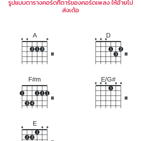
รูปแบบตารางคอร์ดกีตาร์ของคอร์ดเพลง ให้อ้ายไป
ส่งเด้อ
A
D
x
o
o
x
o
o
2
1
3
1
2
III
3
III
F#m
E/G#
x
x
x
o
o
1
1
1
1
1
III
III
3
4
E
o
o
o
1
2
3