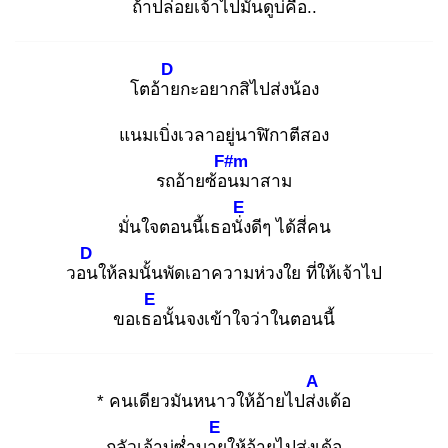
ถ้า
ปล่อยเจ้าไปมันดูบ่คือ
..
D
โตอ้าย
กะอยากสิไปส่งน้อง
แนมเบิ่งเวลาอยู่นาฬิกาตีสอง
F#m
รถอ้ายซ้อน
มาสาม
E
มั่นใจตอนนี้เธอนั่ง
ดีๆ ได้สี่คน
D
วอน
ให้ลมนั้นพัดเอาความห่วงใย ที่ให้เจ้าไป
E
ขอเธอ
นั้นจงเข้าใจว่าในตอนนี้
A
* คนเดียวมันหนาวให้อ้ายไปส่ง
เด้อ
E
กลัวเจ้าบ่ซ่ำบาย
ให้อ้ายไปส่งเด้อ