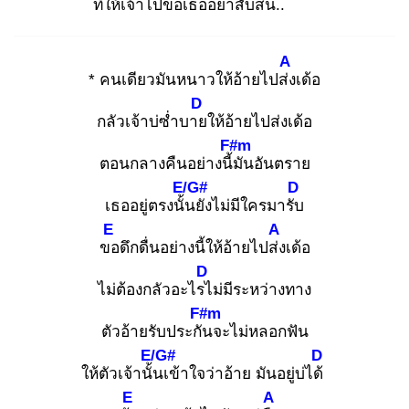
ที่ให้เจ้าไปขอเธออย่าสับ
สน..
A
* คนเดียวมันหนาวให้อ้ายไปส่ง
เด้อ
D
กลัวเจ้าบ่ซ่ำบาย
ให้อ้ายไปส่งเด้อ
F#m
ตอนกลางคืนอย่างนี้มั
นอันตราย
E/G#
D
เธออยู่ตรงนั้น
ยังไม่มีใครมารับ
E
A
ขอ
ดึกดื่นอย่างนี้ให้อ้ายไปส่ง
เด้อ
D
ไม่ต้องกลัวอะไรไ
ม่มีระหว่างทาง
F#m
ตัวอ้ายรับประกัน
จะไม่หลอกฟัน
E/G#
D
ให้ตัวเจ้านั้น
เข้าใจว่าอ้าย มันอยู่บ่ได้
E
A