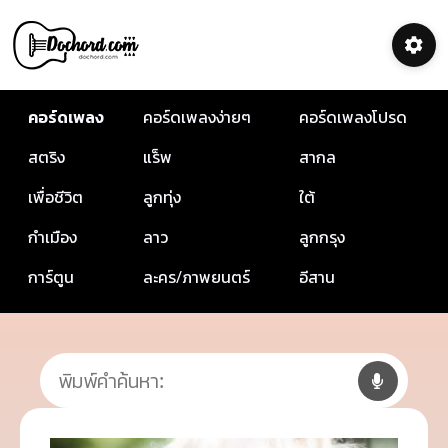
คอร์ดเพลง
คอร์ดเพลงง่ายๆ
คอร์ดเพลงโปรด
สตริง
แร็พ
สากล
เพื่อชีวิต
ลูกทุ่ง
ใต้
กำเมือง
ลาว
ลูกกรุง
การ์ตูน
ละคร/ภาพยนตร์
อีสาน