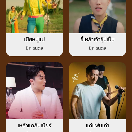
เมียหมู่แม่
ขี้เหล้าเจ้าชู้บ่เป็น
นุ๊ก ธนดล
นุ๊ก ธนดล
เหล้าแกล้มเบียร์
แค่แฟนเก่า