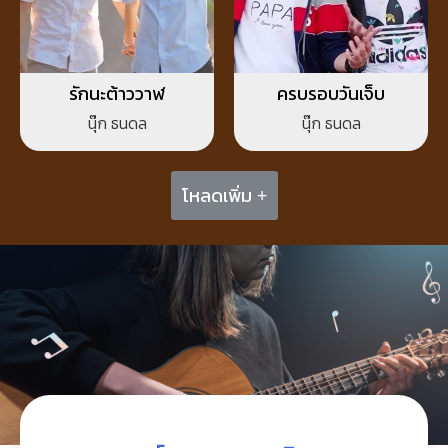
รักนะต้าววาฬ
ครบรอบวันเจ็บ
นุ๊ก ธนดล
นุ๊ก ธนดล
โหลดเพิ่ม +