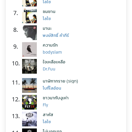
โลโซ
ซมซาน
7.
โลโซ
มานะ
8.
พงษ์สิทธิ์ คำภีร์
ความรัก
9.
bodyslam
ใจเหลือเหลือ
10.
Dr.Fuu
นาฬิกาทราย (sign)
11.
โบกี้ไลอ้อน
ชาวนากับงูเห่า
12.
Fly
สาหัส
13.
โลโซ
ไม่บอกเธอ