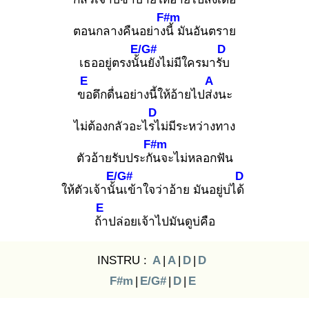
F#m
ตอนกลางคืนอย่างนี้
มันอันตราย
E/G#
D
เธออยู่ตรงนั้น
ยังไม่มีใครมารับ
E
A
ขอ
ดึกดื่นอย่างนี้ให้อ้ายไปส่ง
นะ
D
ไม่ต้องกลัวอะไรไ
ม่มีระหว่างทาง
F#m
ตัวอ้ายรับประกัน
จะไม่หลอกฟัน
E/G#
D
ให้ตัวเจ้านั้น
เข้าใจว่าอ้าย มันอยู่บ่ได้
E
ถ้า
ปล่อยเจ้าไปมันดูบ่คือ
INSTRU :
A
|
A
|
D
|
D
F#m
|
E/G#
|
D
|
E