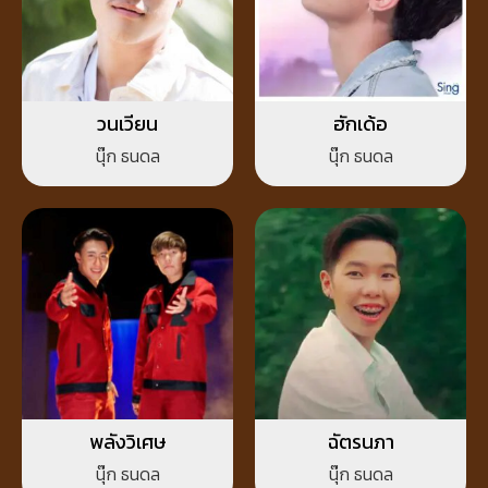
วนเวียน
ฮักเด้อ
นุ๊ก ธนดล
นุ๊ก ธนดล
พลังวิเศษ
ฉัตรนภา
นุ๊ก ธนดล
นุ๊ก ธนดล