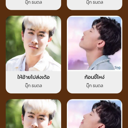
นุ๊ก ธนดล
นุ๊ก ธนดล
ให้อ้ายไปส่งเด้อ
ก้อนขี้ไหง่
นุ๊ก ธนดล
นุ๊ก ธนดล