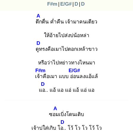
F#m
|
E/G#
|
D
|
D
A
ดึก
ดื่น ค่ำคืน เจ้ามาคนเดียว
ให้อ้ายไปส่งบ่น้อหล่า
D
ดูท
รงคือเมาไปตอกเหล้าขาว
หรือว่าไปหย่าวทางไหนมา
F#m
E/G#
เจ้า
คือเมา แบบ อ่อ
นลงแอ้แล้
D
แอ.
. แอ้ แอ แอ่ แอ้ แอ่ แอ
A
ซอม
เบิ่งโดนเติบ
D
เจ้าบ่ใส่เกิบ โอ..
โว้ โว โว โว้ โว