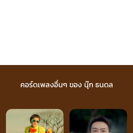
คอร์ดเพลงอื่นๆ ของ นุ๊ก ธนดล