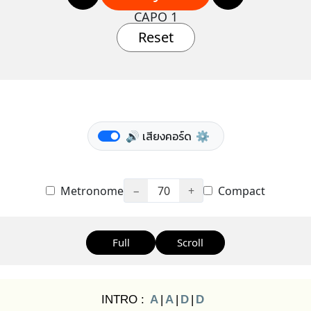
CAPO 1
Reset
🔊 เสียงคอร์ด
⚙️
Metronome
−
70
+
Compact
Full
Scroll
INTRO :
A
|
A
|
D
|
D