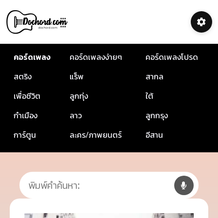
คอร์ดเพลง
คอร์ดเพลงง่ายๆ
คอร์ดเพลงโปรด
สตริง
แร็พ
สากล
เพื่อชีวิต
ลูกทุ่ง
ใต้
กำเมือง
ลาว
ลูกกรุง
การ์ตูน
ละคร/ภาพยนตร์
อีสาน