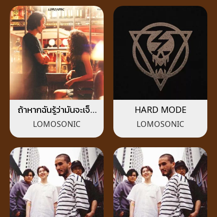
ถ้าหากฉันรู้ว่ามันจะเจ็บ
HARD MODE
(ALT. ENDING)
LOMOSONIC
LOMOSONIC