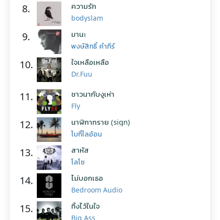
ความรัก
8.
bodyslam
มานะ
9.
พงษ์สิทธิ์ คำภีร์
ใจเหลือเหลือ
10.
Dr.Fuu
ชาวนากับงูเห่า
11.
Fly
นาฬิกาทราย (sign)
12.
โบกี้ไลอ้อน
สาหัส
13.
โลโซ
ไม่บอกเธอ
14.
Bedroom Audio
ทิ้งไว้ในใจ
15.
Big Ass