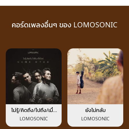
คอร์ดเพลงอื่นๆ ของ LOMOSONIC
ไม่รู้/คิดถึง/ไปถึง/เมื่อ
ยังไม่กลับ
ไหร่ (GAME OVER)
LOMOSONIC
LOMOSONIC