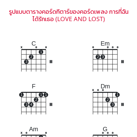
รูปแบบตารางคอร์ดกีตาร์ของคอร์ดเพลง การที่ฉัน
ได้รักเธอ (LOVE AND LOST)
C
Em
x
o
o
o
o
o
o
1
2
2
3
3
III
III
F
Dm
x
o
o
1
1
1
1
2
2
3
4
III
3
III
Am
G
x
o
o
o
o
o