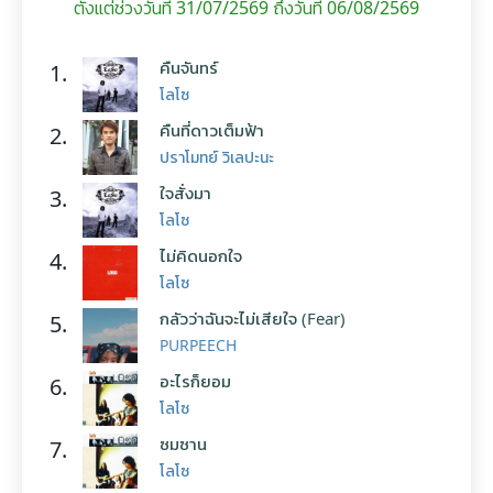
ตั้งแต่ช่วงวันที่ 31/07/2569 ถึงวันที่ 06/08/2569
คืนจันทร์
1.
โลโซ
คืนที่ดาวเต็มฟ้า
2.
ปราโมทย์ วิเลปะนะ
ใจสั่งมา
3.
โลโซ
ไม่คิดนอกใจ
4.
โลโซ
กลัวว่าฉันจะไม่เสียใจ (Fear)
5.
PURPEECH
อะไรก็ยอม
6.
โลโซ
ซมซาน
7.
โลโซ