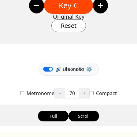
Key C
Original Key
Reset
🔊 เสียงคอร์ด
⚙️
Metronome
−
70
+
Compact
Full
Scroll