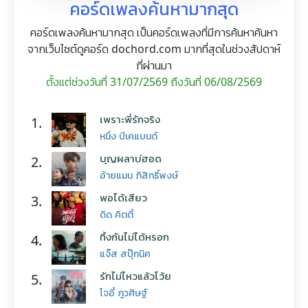
คอร์ดเพลงค้นหามากสุด
คอร์ดเพลงค้นหามากสุด เป็นคอร์ดเพลงที่มีการค้นหาค้นหา
จากเว็บไซต์ดูคอร์ด dochord.com มากที่สุดในช่วงสัปดาห์
ที่ผ่านมา
ตั้งแต่ช่วงวันที่ 31/07/2569 ถึงวันที่ 06/08/2569
เพราะพี่รักจริง
1.
หนึ่ง บีเคแบนด์
บุญผลาบ่ฮอด
2.
อ้ายแมน ภิสิทธิ์พงษ์
พอได้เสียว
3.
ดิด คิตตี้
ทิ้งกันไม่ได้หรอก
4.
แจ๊ส สปุ๊กนิค
รักไม่ไหวแล้วโว้ย
5.
โจอี้ ภูวศิษฐ์