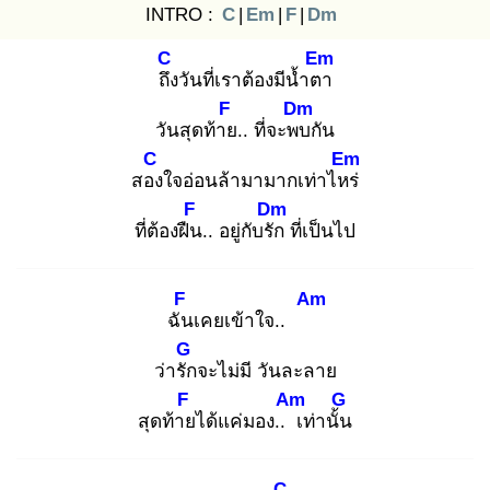
INTRO :
C
|
Em
|
F
|
Dm
C
Em
ถึง
วันที่เราต้องมีน้ำตา
F
Dm
วันสุดท้าย
.. ที่จะพบ
กัน
C
Em
สอง
ใจอ่อนล้ามามากเท่าไหร่
F
Dm
ที่ต้องฝืน
.. อยู่กับรัก
ที่เป็นไป
F
Am
ฉัน
เคยเข้าใจ..
G
ว่ารัก
จะไม่มี วันละลาย
F
Am
G
สุดท้าย
ได้แค่มอง.. เ
ท่านั้น
C