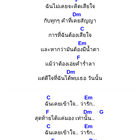
F
ฉันไม่เคยจะคิด
เสียใจ
Dm
กับทุกๆ คำที่เคย
สัญญา
C
การที่ฉันต้องเสีย
ใจ
Em
และหากว่ามันต้องมี
น้ำตา
F
แม้ว่าต้องเอ่ยคำ
ร่ำลา
Dm
แต่ดีใจที่ฉันได้พ
บเธอ วันนั้น
C
Em
ฉัน
เคยเข้าใจ.. ว่ารัก
..
F
Dm
G
สุดท้าย
ได้แค่มอง เท่านั้น
..
C
Em
ฉัน
เคยเข้าใจ.. ว่ารัก
..