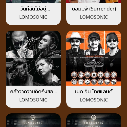
วันที่ฉันไม่อยู่
ยอมแพ้ (Surrender)
(TOMORROW)
LOMOSONIC
LOMOSONIC
กลัวว่าความคิดถึงของ
เมด อิน ไทยแลนด์
ฉันจะทำร้ายเธอ
LOMOSONIC
LOMOSONIC
(AFRAID)