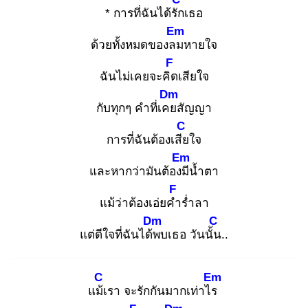
* การที่ฉันได้รัก
เธอ
Em
ด้วยทั้งหมดของลม
หายใจ
F
ฉันไม่เคยจะคิด
เสียใจ
Dm
กับทุกๆ คำที่เคย
สัญญา
C
การที่ฉันต้องเสีย
ใจ
Em
และหากว่ามันต้องมี
น้ำตา
F
แม้ว่าต้องเอ่ยคำ
ร่ำลา
Dm
C
แต่ดีใจที่ฉันได้พ
บเธอ วันนั้น
..
C
Em
แม้เ
รา จะรักกันมากเท่าไร