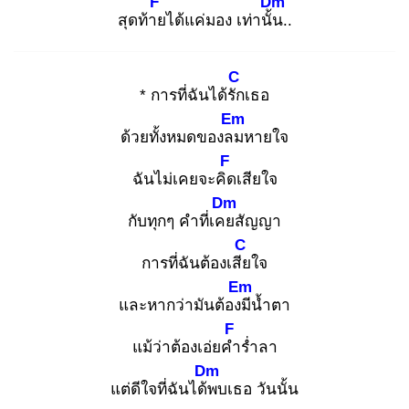
F
Dm
สุดท้าย
ได้แค่มอง เท่านั้น
..
C
* การที่ฉันได้รัก
เธอ
Em
ด้วยทั้งหมดของลม
หายใจ
F
ฉันไม่เคยจะคิด
เสียใจ
Dm
กับทุกๆ คำที่เคย
สัญญา
C
การที่ฉันต้องเสีย
ใจ
Em
และหากว่ามันต้องมี
น้ำตา
F
แม้ว่าต้องเอ่ยคำ
ร่ำลา
Dm
แต่ดีใจที่ฉันได้พ
บเธอ วันนั้น