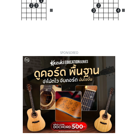
1
2
3
2
III
3
4
III
SPONSORED