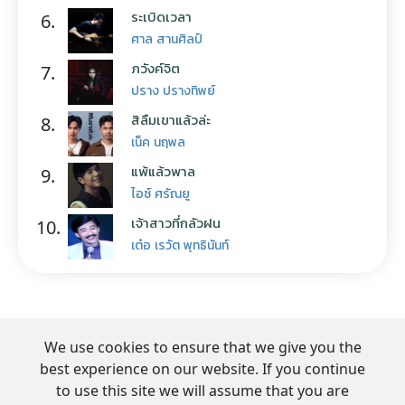
ระเบิดเวลา
6.
ศาล สานศิลป์
ภวังค์จิต
7.
ปราง ปรางทิพย์
สิลืมเขาแล้วล่ะ
8.
เน็ค นฤพล
แพ้แล้วพาล
9.
ไอซ์ ศรัณยู
เจ้าสาวที่กลัวฝน
10.
เต๋อ เรวัต พุทธินันท์
We use cookies to ensure that we give you the
best experience on our website. If you continue
to use this site we will assume that you are