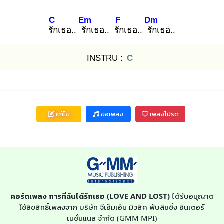
C
Em
F
Dm
รัก
เธอ.. รัก
เธอ.. รัก
เธอ.. รัก
เธอ..
INSTRU :
C
แก้ไข
ขอเพลง
เพลงโปรด
คอร์ดเพลง การที่ฉันได้รักเธอ (LOVE AND LOST)
ได้รับอนุญาต
ใช้ลิขสิทธิ์เพลงจาก บริษัท จีเอ็มเอ็ม มิวสิค พับลิชชิ่ง อินเตอร์
เนชั่นแนล จำกัด (GMM MPI)