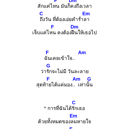
F
Dm
สักแค่ไหน
มันก็คง
ถึงเวลา
C
Em
ถึง
วัน ที่ต้องเอ่ยคำร่ำลา
F
Dm
เจ็บแค่ไหน
คงต้องฝืน
ให้เธอไป
F
Am
ฉัน
เคยเข้าใจ..
G
ว่ารัก
จะไม่มี วันละลาย
F
Am
G
สุดท้าย
ได้แค่มอง.. เ
ท่านั้น
C
* การที่ฉันได้รัก
เธอ
Em
ด้วยทั้งหมดของลม
หายใจ