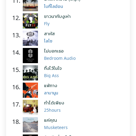
11.
โบกี้ไลอ้อน
ชาวนากับงูเห่า
12.
Fly
สาหัส
13.
โลโซ
ไม่บอกเธอ
14.
Bedroom Audio
ทิ้งไว้ในใจ
15.
Big Ass
แพ้ทาง
16.
ลาบานูน
ทำได้เพียง
17.
25hours
แค่คุณ
18.
Musketeers