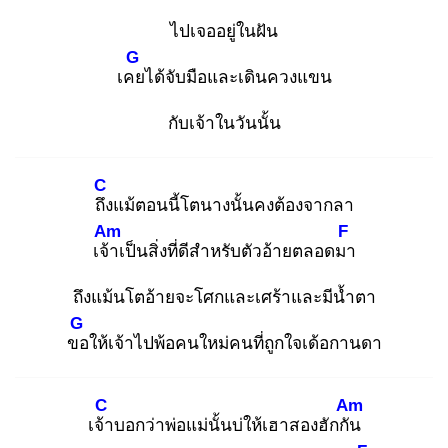
ไปเจออยู่ในฝัน
G
เคย
ได้จับมือและเดินควงแขน
กับเจ้าในวันนั้น
C
ถึง
แม้ตอนนี้โตนางนั้นคงต้องจากลา
Am
F
เจ้า
เป็นสิ่งที่ดีสำหรับตัวอ้ายตลอดมา
ถึงแม้นโตอ้ายจะโศกและเศร้าและมีน้ำตา
G
ขอ
ให้เจ้าไปพ้อคนใหม่คนที่ถูกใจเด้อกานดา
C
Am
เจ้า
บอกว่าพ่อแม่นั้นบ่ให้เฮาสองฮักกัน