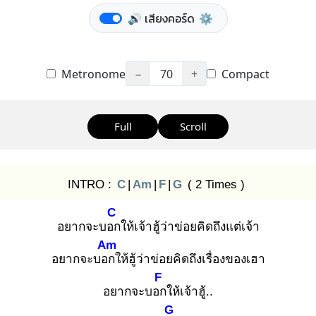
🔊 เสียงคอร์ด
⚙️
Metronome
−
70
+
Compact
Full
Scroll
INTRO :
C
|
Am
|
F
|
G
( 2 Times )
C
อยากจะบอก
ให้เจ้าฮู้ว่าข่อยคิดถึงแต่เจ้า
Am
อยากจะบอก
ให้ฮู้ว่าข่อยคิดถึงเรื่องของเฮา
F
อยากจะบอก
ให้เจ้าฮู้..
G