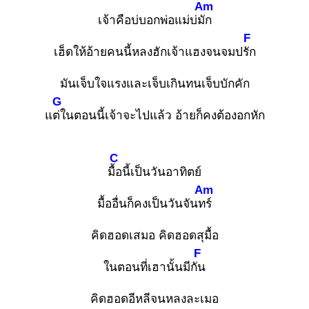
Am
เจ้าคือบ่บอกพ่อแม่บ่มัก
F
เฮ็ดให้อ้ายคนนี้หลงฮักเจ้าแฮงจนจมปรัก
มันเจ็บใจแรงและเจ็บเกินทนเจ็บบักคัก
G
แต่ใ
นตอนนี้เจ้าจะไปแล้ว อ้ายก็คงต้องอกหัก
C
มื้อ
นี้เป็นวันอาทิตย์
Am
มื้ออื่นก็คงเป็นวันจันทร์
คิดฮอดเสมอ คิดฮอดสุมื้อ
F
ในตอนที่เฮานั้นมีกัน
คิดฮอดอีหลีจนหลงละเมอ