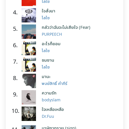
โลโซ
ใจสั่งมา
4.
โลโซ
กลัวว่าฉันจะไม่เสียใจ (Fear)
5.
PURPEECH
อะไรก็ยอม
6.
โลโซ
ซมซาน
7.
โลโซ
มานะ
8.
พงษ์สิทธิ์ คำภีร์
ความรัก
9.
bodyslam
ใจเหลือเหลือ
10.
Dr.Fuu
นาฬิกาทราย (sign)