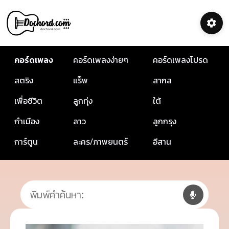
คอร์ดเพลง
คอร์ดเพลงง่ายๆ
คอร์ดเพลงโปรด
สตริง
แร็พ
สากล
เพื่อชีวิต
ลูกทุ่ง
ใต้
กำเมือง
ลาว
ลูกกรุง
การ์ตูน
ละคร/ภาพยนตร์
อีสาน