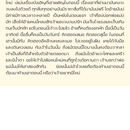
ใหม่ บ่แม่นเรื่องบังเอิญที่เฮาเผชิญในตอนนี้ เรื่องเฮาที่ผ่านมามันคงจะ
จบลงไปด้วยดี ทุกสิ่งทุกอย่างมันมีราคาสิ่งที่ได้มามันบ่ฟรี โตอ้ายมันบ่
มีค่าแม้กาลเวลาจะหลายปี เป็นหยังในตอนแรก เจ้าคือบ่บอกพ่อแม่บ่
มัก เฮ็ดให้อ้ายคนนี้หลงฮักเจ้าแฮงจนจมปรัก มันเจ็บใจแรงและเจ็บเกิน
ทนเจ็บบักคัก แต่ในตอนนี้เจ้าจะไปแล้ว อ้ายก็คงต้องอกหัก มื้อนี้เป็นวัน
อาทิตย์ มื้ออื่นก็คงเป็นวันจันทร์ คิดฮอดเสมอ คิดฮอดสุมื้อ ในตอนที่
เฮานั้นมีกัน คิดฮอดอีหลีจนหลงละเมอ ไปเจออยู่ในฝัน เคยได้จับมือ
และเดินควงแขน กับเจ้าในวันนั้น ถึงแม้ตอนนี้โตนางนั้นคงต้องจากลา
เจ้าเป็นสิ่งที่ดีสำหรับตัวอ้ายตลอดมา ถึงแม้นโตอ้ายจะโศกและเศร้า
และมีน้ำตา ขอให้เจ้าไปพ้อคนใหม่คนที่ถูกใจเด้อกานดา เจ้าบอกว่าพ่อ
แม่นั้นบ่ให้เฮาสองฮักกัน ข่อยนั้นบ่เข้าใจเลยคือต้องห้ามเฮาตอนนี้
ต้องมาห้ามเฮาตอนนี้ หรือว่าเจ้าอยากมีใหม่