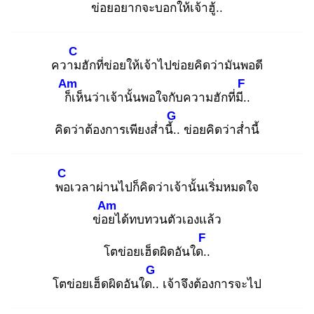
ข่อยอยากจะบอก
ให้เจ้าฮู้..
C
ความ
ฮักที่ข่อยให้เจ้าไปข่อยคิดว่ามันพอดี
Am
F
ก็เ
ห็นว่าเจ้านั้นพอใจกับความฮักที่มี..
G
คิดว่าต้องการเพียงส่ำนี้..
ข่อยคิดว่าส่ำนี้
C
พอ
เวลาผ่านไปก็คิดว่าเจ้านั้นเริ่มหมดใจ
Am
ข่อย
ได้ทบทวนตัวเองแล้ว
F
โตข่อยเฮ็ดผิดอันใด..
G
โตข่อยเฮ็ดผิดอันใด..
เจ้าจึงต้องการจะไป