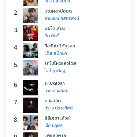
หนึ่ง บีเคแบนด์
บุญผลาบ่ฮอด
2.
อ้ายแมน ภิสิทธิ์พงษ์
พอได้เสียว
3.
ดิด คิตตี้
ทิ้งกันไม่ได้หรอก
4.
แจ๊ส สปุ๊กนิค
รักไม่ไหวแล้วโว้ย
5.
โจอี้ ภูวศิษฐ์
ระเบิดเวลา
6.
ศาล สานศิลป์
ภวังค์จิต
7.
ปราง ปรางทิพย์
สิลืมเขาแล้วล่ะ
8.
เน็ค นฤพล
แพ้แล้วพาล
9.