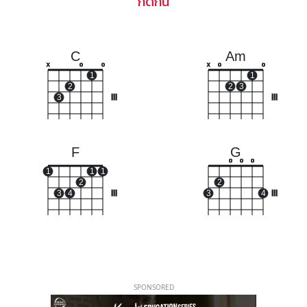
กีดกัน
C
Am
x
o
o
x
o
o
1
1
2
2
3
3
III
III
F
G
o
o
o
1
1
1
2
2
3
4
III
3
4
III
SPONSORED