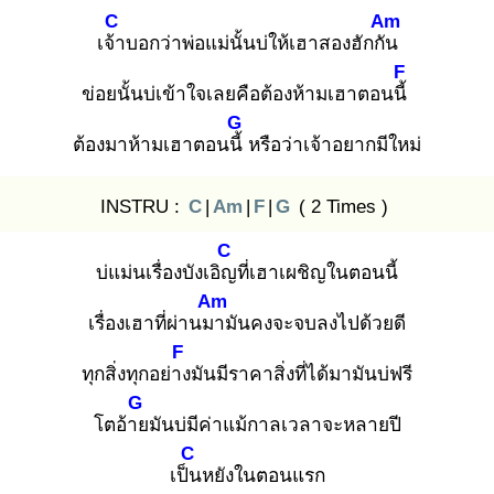
C
Am
เจ้า
บอกว่าพ่อแม่นั้นบ่ให้เฮาสองฮักกัน
F
ข่อยนั้นบ่เข้าใจเลยคือต้องห้ามเฮาตอนนี้
G
ต้องมาห้ามเฮาตอนนี้
หรือว่าเจ้าอยากมีใหม่
INSTRU :
C
|
Am
|
F
|
G
( 2 Times )
C
บ่แม่นเรื่องบังเอิญ
ที่เฮาเผชิญในตอนนี้
Am
เรื่องเฮาที่ผ่านมา
มันคงจะจบลงไปด้วยดี
F
ทุกสิ่งทุกอย่าง
มันมีราคาสิ่งที่ได้มามันบ่ฟรี
G
โตอ้าย
มันบ่มีค่าแม้กาลเวลาจะหลายปี
C
เป็น
หยังในตอนแรก