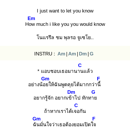
I just want to let you know
Em
How
much i like you you would know
โนแรรึล ชม พุลรอ จูเซโย..
INSTRU :
Am
|
Am
|
Dm
|
G
C
* แอบชอบเธอมานาน
แล้ว
Gm
F
อย่างน้อย
ให้ฉันพูดคุยได้มากกว่านี้
Dm
G
อยากรู้จัก อยากเข้า
ไป ทักทาย
C
ถ้าหากเราได้เจอ
กัน
Gm
F
ฉัน
มั่นใจว่าเธอต้องยอมเปิดใจ