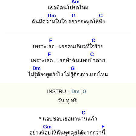
Am
เธอมีคนโปรด
ไหม
Dm
G
C
ฉันมีความ
ในใจ อยา
กจะพูดให้ฟัง
F
C
เพราะเธอ
.. เธอคนเดียวที่ใจร้
าย
F
C
เพราะเธอ
.. เธอทำฉันแทบบ้า
ตาย
Dm
G
ไม่รู้ต้
องพูดยังไง ไม่รู้ต้
องทำแบบไหน
INSTRU :
Dm
|
G
วัน ทู ทรี
C
* แอบชอบเธอมานาน
แล้ว
Gm
F
อย่างน้อย
ให้ฉันพูดคุยได้มากกว่านี้