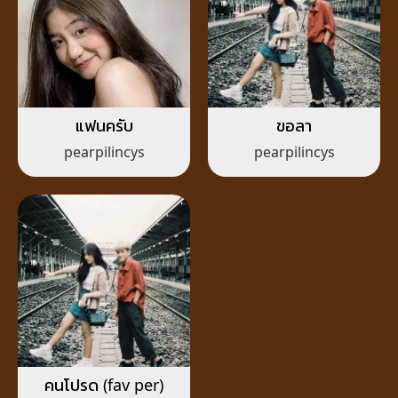
แฟนครับ
ขอลา
pearpilincys
pearpilincys
คนโปรด (fav per)