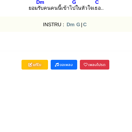
Dm
G
C
ยอมรับ
คนคนนี้เข้าไปใ
นหัวใจเธอ
..
INSTRU :
Dm
G
|
C
แก้ไข
ขอเพลง
เพลงโปรด