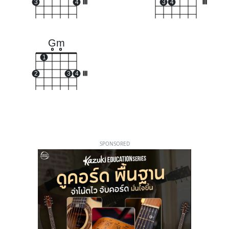
3
4
III
3
4
III
Gm
o
o
1
2
3
4
III
SPONSORED