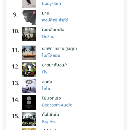
bodyslam
มานะ
9.
พงษ์สิทธิ์ คำภีร์
ใจเหลือเหลือ
10.
Dr.Fuu
นาฬิกาทราย (sign)
11.
โบกี้ไลอ้อน
ชาวนากับงูเห่า
12.
Fly
สาหัส
13.
โลโซ
ไม่บอกเธอ
14.
Bedroom Audio
ทิ้งไว้ในใจ
15.
Big Ass