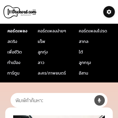
คอร์ดเพลง
คอร์ดเพลงง่ายๆ
คอร์ดเพลงโปรด
สตริง
แร็พ
สากล
เพื่อชีวิต
ลูกทุ่ง
ใต้
กำเมือง
ลาว
ลูกกรุง
การ์ตูน
ละคร/ภาพยนตร์
อีสาน