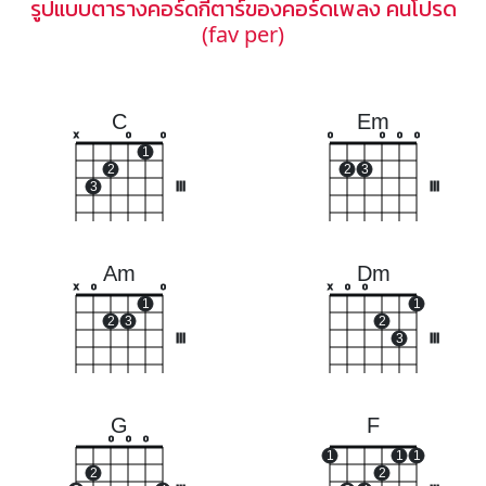
รูปแบบตารางคอร์ดกีตาร์ของคอร์ดเพลง คนโปรด
(fav per)
C
Em
x
o
o
o
o
o
o
1
2
2
3
3
III
III
Am
Dm
x
o
o
x
o
o
1
1
2
3
2
III
3
III
G
F
o
o
o
1
1
1
2
2