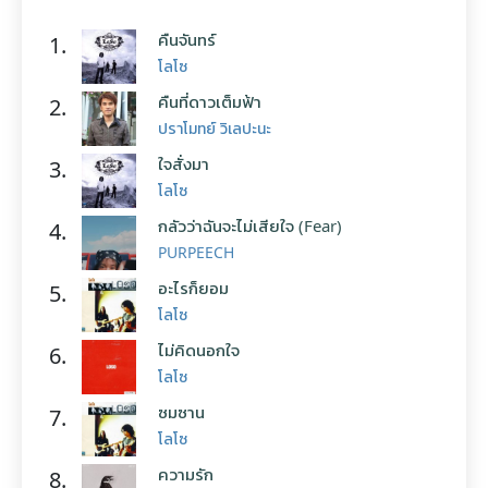
คืนจันทร์
1.
โลโซ
คืนที่ดาวเต็มฟ้า
2.
ปราโมทย์ วิเลปะนะ
ใจสั่งมา
3.
โลโซ
กลัวว่าฉันจะไม่เสียใจ (Fear)
4.
PURPEECH
อะไรก็ยอม
5.
โลโซ
ไม่คิดนอกใจ
6.
โลโซ
ซมซาน
7.
โลโซ
ความรัก
8.