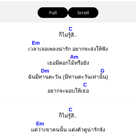
Full
Scroll
C
ก็ไม่รู้สิ
..
Em
เวลา
เจอเพลงน่ารัก อยากจะส่งให้ฟัง
Am
เธอมีดอกไม้ห
รือยัง
Dm
G
ฉันมีทาน
ตะวัน (มีทานตะวันเท่านั้น
)
C
อยากจะมอบให้เธอ
C
ก็ไม่รู้สิ
..
Em
แต่ว่า
เขาคนนั้น แต่งตัวดูน่ารักจัง