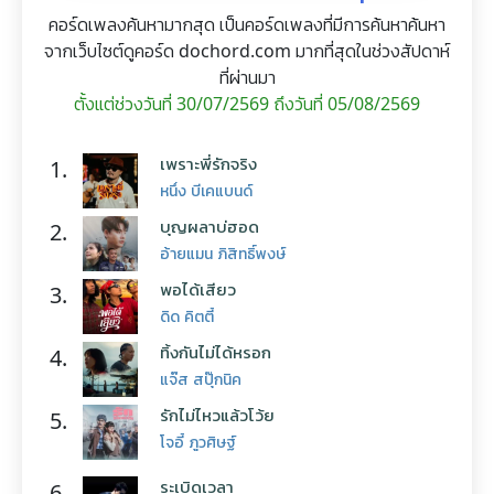
คอร์ดเพลงค้นหามากสุด เป็นคอร์ดเพลงที่มีการค้นหาค้นหา
จากเว็บไซต์ดูคอร์ด dochord.com มากที่สุดในช่วงสัปดาห์
ที่ผ่านมา
ตั้งแต่ช่วงวันที่ 30/07/2569 ถึงวันที่ 05/08/2569
เพราะพี่รักจริง
1.
หนึ่ง บีเคแบนด์
บุญผลาบ่ฮอด
2.
อ้ายแมน ภิสิทธิ์พงษ์
พอได้เสียว
3.
ดิด คิตตี้
ทิ้งกันไม่ได้หรอก
4.
แจ๊ส สปุ๊กนิค
รักไม่ไหวแล้วโว้ย
5.
โจอี้ ภูวศิษฐ์
ระเบิดเวลา
6.