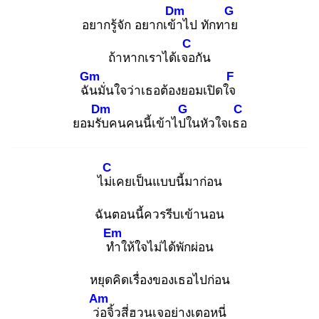
Dm
G
อยากรู้จัก อยากเข้า
ไป ทักทาย
C
ถ้าหากเราได้เจอ
กัน
Gm
F
ฉัน
มั่นใจว่าเธอต้องยอมเปิดใจ
Dm
G
C
ยอมรับ
คนคนนี้เข้าไปใ
นหัวใจเธอ
C
ไม่เ
คยเป็นแบบนี้มาก่อน
ฉันตอนนี้ควรรีบเข้านอน
Em
ทำ
ให้ใจไม่ได้พักผ่อน
หยุดคิดเรื่องของเธอไปก่อน
Am
ว่อ
จิ้วสี่ฮวนเจอย่างเตอหนี่