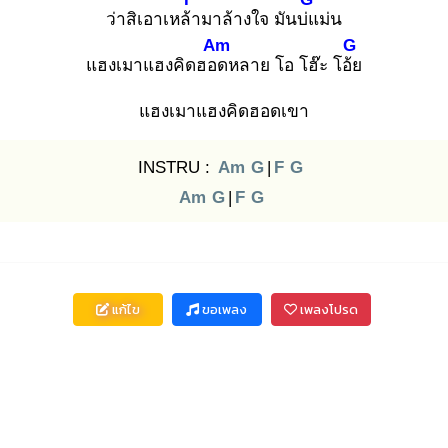
ว่าสิเอาเหล้า
มาล้างใจ มันบ่แ
ม่น
Am
G
แฮงเมาแฮงคิดฮอด
หลาย โอ โฮ๊ะ โอ้ย
แฮงเมาแฮงคิดฮอดเขา
INSTRU :
Am
G
|
F
G
Am
G
|
F
G
แก้ไข
ขอเพลง
เพลงโปรด