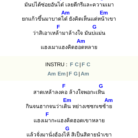
มันบ่ได้ซ่อยอันได๋
เลยดีกรีและความ
เมา
Am
Em
ยกแก้วขึ้นมาบาดได๋
ยังคิดเห็นแต่หน้า
เขา
F
G
ว่าสิเอาเหล้า
มาล้างใจ มันบ่แ
ม่น
Am
แฮงเมาแฮงคิดฮอด
หลาย
INSTRU :
F
C
|
F
C
Am
Em
|
F
G
|
Am
F
G
สาดเหล้าลงคอ
ล้างใจพอกะเทิน
Em
Am
กินจนฮากจนว่าเดิน
หย่างเซซกเซซ้าย
F
แฮงเมา
กะแฮงคิดฮอดเขาหลาย
G
แล้วจั่งมานั่งฮ้องไห้
สิเป็นสิตายนำเขา