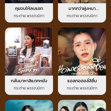
คุยจบให้ลบแชท
มากกว่าฝูงหมา
(COVER LIVE
กระต่าย พรรณนิภา
กระต่าย พรรณนิภา
SESSION)
กลับมาหาสิแตกหยัง
แอลกอฮอล์ลิซึ่ม
กระต่าย พรรณนิภา
กระต่าย พรรณนิภา