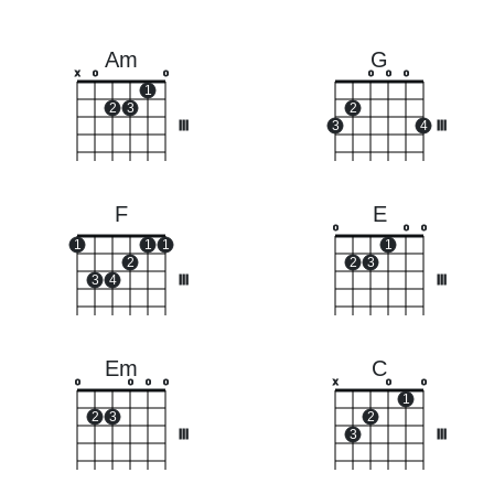
Am
G
x
o
o
o
o
o
1
2
3
2
III
3
4
III
F
E
o
o
o
1
1
1
1
2
2
3
3
4
III
III
Em
C
o
o
o
o
x
o
o
1
2
3
2
III
3
III