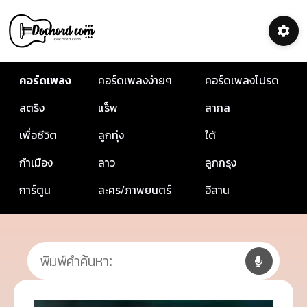
คอร์ดเพลง
คอร์ดเพลงง่ายๆ
คอร์ดเพลงโปรด
สตริง
แร็พ
สากล
เพื่อชีวิต
ลูกทุ่ง
ใต้
กำเมือง
ลาว
ลูกกรุง
การ์ตูน
ละคร/ภาพยนตร์
อีสาน