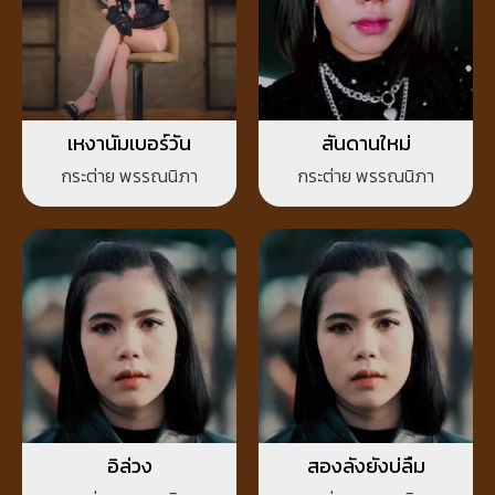
เหงานัมเบอร์วัน
สันดานใหม่
กระต่าย พรรณนิภา
กระต่าย พรรณนิภา
อิล่วง
สองลังยังบ่ลืม