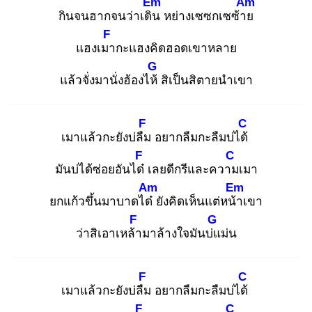
Em
Am
กินจนฮากจนว่าเดิน
หย่างเซซกเซซ้าย
F
แฮงเมา
กะแฮงคิดฮอดเขาหลาย
G
แล้วจั่งมานั่งฮ้องไห้
สิเป็นสิตายนำเขา
F
C
เมาแล้วกะยังบ่ลืม
อยากลืมกะลืมบ่ได้
F
C
มันบ่ได้ซ่อยอันได๋
เลยดีกรีและความ
เมา
Am
Em
ยกแก้วขึ้นมาบาดได๋
ยังคิดเห็นแต่หน้า
เขา
F
G
ว่าสิเอาเหล้า
มาล้างใจมันบ่แ
ม่น
F
C
เมาแล้วกะยังบ่ลืม
อยากลืมกะลืมบ่ได้
F
C