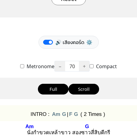
🔊 เสียงคอร์ด
⚙️
Metronome
−
70
+
Compact
Full
Scroll
INTRO :
Am
G
|
F
G
( 2 Times )
Am
G
นั่ง
กำขวดเหล้าขาว สองซาว
สี่สิบดีกรี