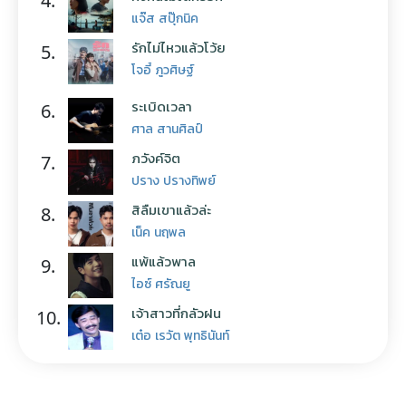
4.
แจ๊ส สปุ๊กนิค
รักไม่ไหวแล้วโว้ย
5.
โจอี้ ภูวศิษฐ์
ระเบิดเวลา
6.
ศาล สานศิลป์
ภวังค์จิต
7.
ปราง ปรางทิพย์
สิลืมเขาแล้วล่ะ
8.
เน็ค นฤพล
แพ้แล้วพาล
9.
ไอซ์ ศรัณยู
เจ้าสาวที่กลัวฝน
10.
เต๋อ เรวัต พุทธินันท์