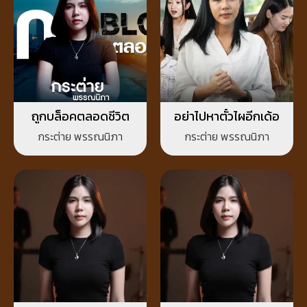
ถูกบล็อคตลอดชีวิต
อย่าไปหาตั๋วไผอีกเด้อ
กระต่าย พรรณนิภา
กระต่าย พรรณนิภา