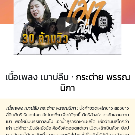
เนื้อเพลง เมาบ่ลืม ·
กระต่าย พรรณ
นิภา
เนื้อเพลง เมาบ่ลืม กระต่าย พรรณนิภา :
นั่งกำขวดเหล้าขาว สองซาว
สี่สิบดีกรี รินลงโจก จักโบกถี่ๆ เพื่อให้ฤทธิ์ ดีกรีล้างใจ อาศัยเอาความ
เมา พอให้มันบรรเทาลงไป เอาน้ำสุรารักษาแผลใจ เผื่อว่ามันสิไคกว่า
เก่า แต่จักว่าเป็นอิหยังน้อ คือจั่งคิดฮอดแต่เขา เบิ่ดเหล้าเป็นลังกะยังบ่
เซา ฮักเขาได้เลยจักเทื่อ ยกเอายกเข้าไป พอให้ใจมันได้ฮู้เมือ เหล้าขมๆ