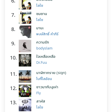
6.
โลโซ
ซมซาน
7.
โลโซ
มานะ
8.
พงษ์สิทธิ์ คำภีร์
ความรัก
9.
bodyslam
ใจเหลือเหลือ
10.
Dr.Fuu
นาฬิกาทราย (sign)
11.
โบกี้ไลอ้อน
ชาวนากับงูเห่า
12.
Fly
สาหัส
13.
โลโซ