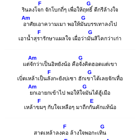
F
G
รินลงโจก
จักโบกถี่ๆ เพื่อให้ฤทธิ์
ดีกรีล้างใจ
Am
G
อา
ศัยเอาความเมา พอให้มัน
บรรเทาลงไป
F
G
เอาน้ำสุรา
รักษาแผลใจ เผื่อว่ามัน
สิไคกว่าเก่า
Am
G
แต่จัก
ว่าเป็นอิหยังน้อ คือจั่ง
คิดฮอดแต่เขา
F
G
เบิ่ดเหล้าเป็นลัง
กะยังบ่เซา ฮักเขา
ได้เลยจักเทื่อ
Am
G
ยก
เอายกเข้าไป พอให้ใจมั
นได้ฮู้เมือ
F
E
เหล้าขม
ๆ กับใจเหลือๆ มาถืกกัน
คักแท้น้อ
F
G
สาดเหล้าลงคอ
ล้างใจพอกะเทิน