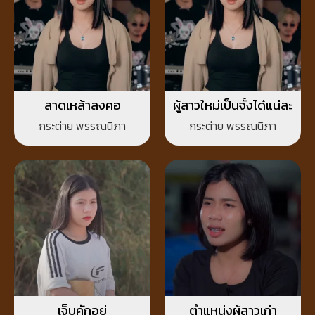
สาดเหล้าลงคอ
ผู้สาวใหม่เป็นจั๋งได๋แน่ละ
กระต่าย พรรณนิภา
กระต่าย พรรณนิภา
เจ็บคักอยู่
ตำแหน่งผู้สาวเก่า