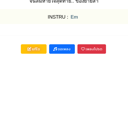
จนลม
หายใจสุดท้าย
.. ของยายสา
INSTRU :
Em
แก้ไข
ขอเพลง
เพลงโปรด