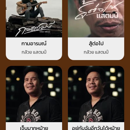
กามอารมณ์
สู้ต่อไป
กล้วย แสตมป์
กล้วย แสตมป์
เจ็บมากหม้าย
อยู่กับฉันอีกวันได้หม้าย