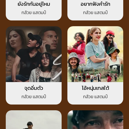
ยังรักกันอยู่ไหม
อยากฟังคำรัก
กล้วย แสตมป์
กล้วย แสตมป์
จุดอิ่มตัว
ไอ้หนุ่มเทสใต้
กล้วย แสตมป์
กล้วย แสตมป์