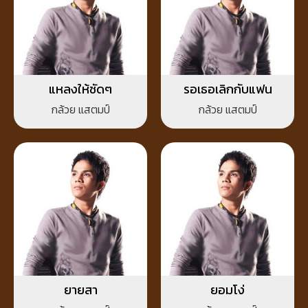
แหลงให้ชัดๆ
รอเธอเลิกกับแฟน
กล้วย แสตมป์
กล้วย แสตมป์
ยายสา
ยอมโง่