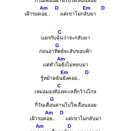
กี่วันเดือน
ผ่านไปใจเลื่อนลอย
Am
D
Em
D
เฝ้ารอคอย
..
แต่เขาไม่กลับ
มา
C
บอกกับฉัน
ว่าจะกลับมา
G
ก่อนอาทิต
ย์จะลับขอบฟ้า
Am
แต่ทำไมยั
งไม่หลบมา
Em
D
รู้หม้ายฉันยัง
คอย..
C
เหม่อมองท้อง
ทะเลที่กว้างไกล
G
กี่วันเดือน
ผ่านไปใจเลื่อนลอย
Am
D
เฝ้ารอคอย
..
แต่เขาไม่กลับมา
Am
D