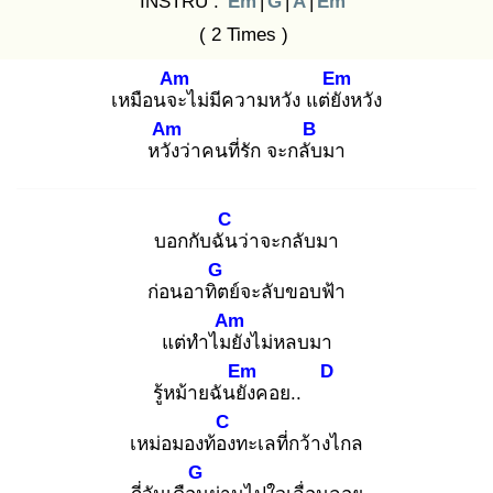
INSTRU :
Em
|
G
|
A
|
Em
( 2 Times )
Am
Em
เหมือนจะ
ไม่มีความหวัง แต่ยัง
หวัง
Am
B
หวัง
ว่าคนที่รัก จะกลับ
มา
C
บอกกับฉัน
ว่าจะกลับมา
G
ก่อนอาทิต
ย์จะลับขอบฟ้า
Am
แต่ทำไมยั
งไม่หลบมา
Em
D
รู้หม้ายฉันยัง
คอย..
C
เหม่อมองท้อง
ทะเลที่กว้างไกล
G