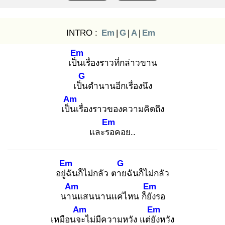
INTRO :
Em
|
G
|
A
|
Em
Em
เป็น
เรื่องราวที่กล่าวขาน
G
เป็น
ตำนานอีกเรื่องนึง
Am
เป็น
เรื่องราวของความคิดถึง
Em
และรอ
คอย..
Em
G
อยู่ฉั
นก็ไม่กลัว ตาย
ฉันก็ไม่กลัว
Am
Em
นาน
แสนนานแค่ไหน ก็ยัง
รอ
Am
Em
เหมือนจะ
ไม่มีความหวัง แต่ยัง
หวัง