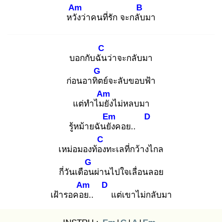
Am
B
หวัง
ว่าคนที่รัก จะกลับ
มา
C
บอกกับฉัน
ว่าจะกลับมา
G
ก่อนอาทิต
ย์จะลับขอบฟ้า
Am
แต่ทำไมยั
งไม่หลบมา
Em
D
รู้หม้ายฉันยัง
คอย..
C
เหม่อมองท้อง
ทะเลที่กว้างไกล
G
กี่วันเดือน
ผ่านไปใจเลื่อนลอย
Am
D
เฝ้ารอคอย
..
แต่เขาไม่กลับมา