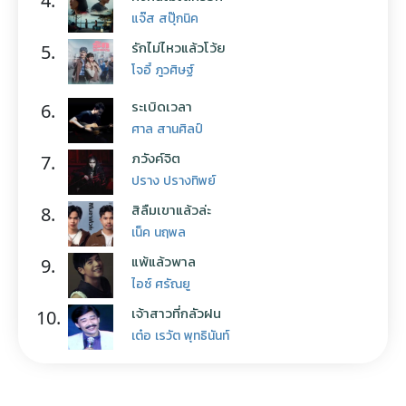
4.
แจ๊ส สปุ๊กนิค
รักไม่ไหวแล้วโว้ย
5.
โจอี้ ภูวศิษฐ์
ระเบิดเวลา
6.
ศาล สานศิลป์
ภวังค์จิต
7.
ปราง ปรางทิพย์
สิลืมเขาแล้วล่ะ
8.
เน็ค นฤพล
แพ้แล้วพาล
9.
ไอซ์ ศรัณยู
เจ้าสาวที่กลัวฝน
10.
เต๋อ เรวัต พุทธินันท์