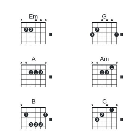
Em
G
o
o
o
o
o
o
o
2
3
2
III
3
4
III
A
Am
x
o
o
x
o
o
1
2
1
3
2
3
III
III
B
C
x
x
o
o
1
1
1
2
III
3
III
3
3
3