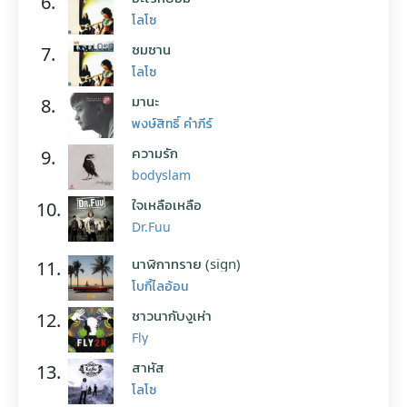
6.
โลโซ
ซมซาน
7.
โลโซ
มานะ
8.
พงษ์สิทธิ์ คำภีร์
ความรัก
9.
bodyslam
ใจเหลือเหลือ
10.
Dr.Fuu
นาฬิกาทราย (sign)
11.
โบกี้ไลอ้อน
ชาวนากับงูเห่า
12.
Fly
สาหัส
13.
โลโซ