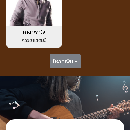
ศาลาพักใจ
กล้วย แสตมป์
โหลดเพิ่ม +