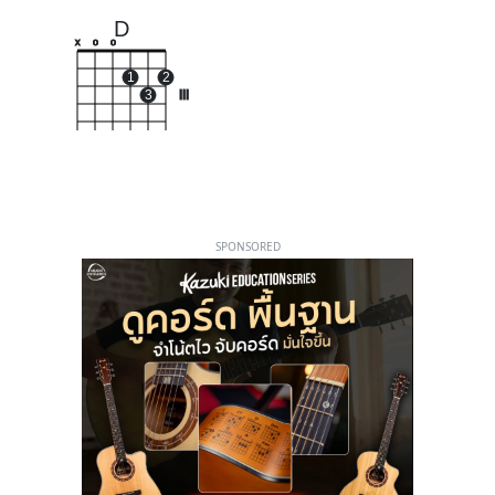
D
x
o
o
1
2
3
III
SPONSORED