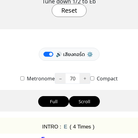
Tune down 1/2 to Eb
Reset
🔊 เสียงคอร์ด
⚙️
Metronome
−
70
+
Compact
Full
Scroll
INTRO :
E
( 4 Times )