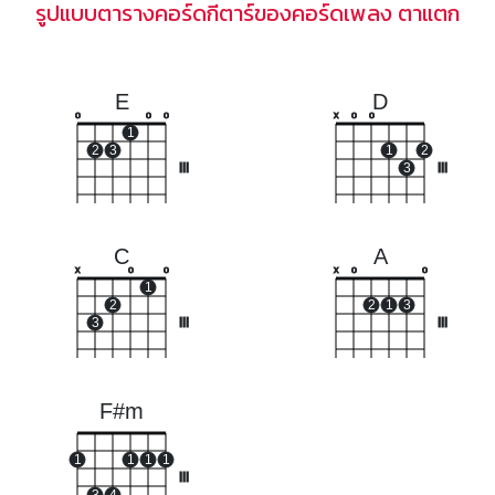
รูปแบบตารางคอร์ดกีตาร์ของคอร์ดเพลง ตาแตก
E
D
o
o
o
x
o
o
1
2
3
1
2
III
3
III
C
A
x
o
o
x
o
o
1
2
2
1
3
3
III
III
F#m
1
1
1
1
III