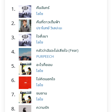
คืนจันทร์
1.
โลโซ
คืนที่ดาวเต็มฟ้า
2.
ปราโมทย์ วิเลปะนะ
ใจสั่งมา
3.
โลโซ
กลัวว่าฉันจะไม่เสียใจ (Fear)
4.
PURPEECH
อะไรก็ยอม
5.
โลโซ
ไม่คิดนอกใจ
6.
โลโซ
ซมซาน
7.
โลโซ
ความรัก
8.