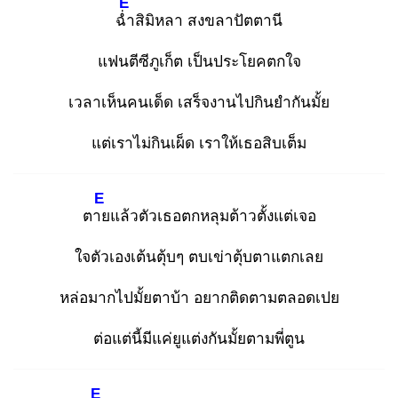
E
ฉ่ำ
สิมิหลา สงขลาปัตตานี
แฟนตีซีภูเก็ต เป็นประโยคตกใจ
เวลาเห็นคนเด็ด เสร็จงานไปกินยำกันมั้ย
แต่เราไม่กินเผ็ด เราให้เธอสิบเต็ม
E
ตาย
แล้วตัวเธอตกหลุมต้าวตั้งแต่เจอ
ใจตัวเองเต้นตุ้บๆ ตบเข่าตุ้บตาแตกเลย
หล่อมากไปมั้ยตาบ้า อยากติดตามตลอดเปย
ต่อแต่นี้มีแค่ยูแต่งกันมั้ยตามพี่ตูน
E