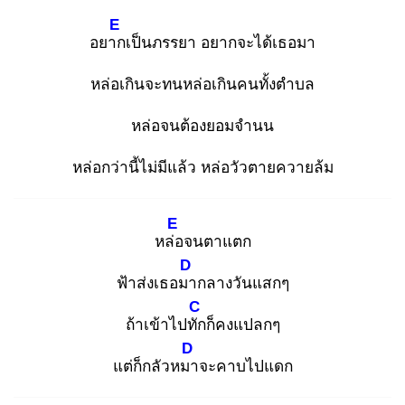
E
อยาก
เป็นภรรยา อยากจะได้เธอมา
หล่อเกินจะทนหล่อเกินคนทั้งตำบล
หล่อจนต้องยอมจำนน
หล่อกว่านี้ไม่มีแล้ว หล่อวัวตายควายล้ม
E
หล่อ
จนตาแตก
D
ฟ้าส่งเธอมา
กลางวันแสกๆ
C
ถ้าเข้าไปทัก
ก็คงแปลกๆ
D
แต่ก็กลัวหมา
จะคาบไปแดก