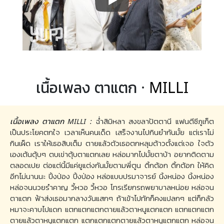
เนื้อเพลง ตาแตก ·
MILLI
เนื้อเพลง ตาแตก MILLI :
ฉ่ำสิมิหลา สงขลาปัตตานี แฟนตีซีภูเก็ต
เป็นประโยคตกใจ เวลาเห็นคนเด็ด เสร็จงานไปกินยำกันมั้ย แต่เราไม่
กินเผ็ด เราให้เธอสิบเต็ม ตายแล้วตัวเธอตกหลุมต้าวตั้งแต่เจอ ใจตัว
เองเต้นตุ้บๆ ตบเข่าตุ้บตาแตกเลย หล่อมากไปมั้ยตาบ้า อยากติดตาม
ตลอดเปย ต่อแต่นี้มีแค่ยูแต่งกันมั้ยตามพี่ตูน ติ้กต้อก ติ้กต้อก ให้คิด
อีกไม่นานนะ ปิ้งป่อง ปิ้งป่อง หล่อแบบปรมาจารย์ นิ้งหน่อง นิ้งหน่อง
หล่อจนนวยรำคาญ วี้หวอ วี้หวอ โทรเรียกรถพยาบาลหน่อย หล่อจน
ตาแตก ฟ้าส่งเธอมากลางวันแสกๆ ถ้าเข้าไปทักก็คงแปลกๆ แต่ก็กลัว
หมาจะคาบไปแดก แตกแตกแตกตายแล้วตาหนูแตกแตก แตกแตกแตก
ตายแล้วตาหนูแตกแตก แตกแตกแตกตายแล้วตาหนูแตกแตก หล่อจน