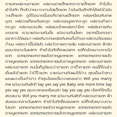
ตาแตกหล่อจนตาแตก หล่อจนตาแต๊กแตกตาดาแต๊กแตก ถ้าไม่รีบ
เข้าไปทัก ก็กลัวว่าหมาจะคาบไปแด็กแดก ใจมันเต้นตึกตักโอ้ยหัวใจมัน
จะแต๊กแตก ดูดีไรขนาดนี้มองทีตาแทบแต๊กแตก หล่อเหมือนกับเทพ
บุตร หล่อจนเกือบเดินสะดุด หล่อจนหนูอยากจะฉุด หล่อจนกำเดา
กระฉูด หล่อจนบรรลัย หล่อแบบไทยหล่อกว่าใคร หล่อชิบหายเกิน
บรรยาย เรามาแต่งงานกันมั้ย แต่งงานกันมั้ยคะ อยากเป็นภรรยา
อยากจะได้เธอมา หล่อเกินจะทนหล่อเกินคนทั้งตำบล หล่อจนต้องยอม
จำนน หล่อกว่านี้ไม่มีแล้ว หล่อวัวตายควายล้ม หล่อจนตาแตก ฟ้าส่ง
เธอมากลางวันแสกๆ ถ้าเข้าไปทักก็คงแปลกๆ แต่ก็กลัวหมาจะคาบไป
แดก แตกแตกแตกตายแล้วตาหนูแตกแตก แตกแตกแตกตายแล้ว
ตาหนูแตกแตก แตกแตกแตกตายแล้วตาหนูแตกแตก หล่อจนตาแตก
หล่อจนตาแตก คนนั้นก็ดูดีแบบว่าตาแตก ตาต๊าตาแตก คนนี้ก็โดนใจ
เห็นแล้วใจแตก ใจใจ๊ใจแตก มาแต่งงานกับผมได้ป่าว คุณเป็นเจ้าสาว
และผมจะเป็นเจ้าบ่าว ถ้าคุณโอเคเดี๋ยวจะแถลงข่าว Will you marry
me แต่งงานกันซักที Say yes say yes Baby one more time Say
yes say yes คุณจะตกลงหรือเปล่า Say yes say yes เรียกที่รักเป็น
สรรพนาม Will you marry me แต่งงานกันซักที หล่อจนตาแตก ฟ้า
ส่งเธอมากลางวันแสกๆ ถ้าเข้าไปทักก็คงแปลกๆ แต่ก็กลัวหมาจะคาบ
ไปแดก แตกแตกแตกตายแล้วตาหนูแตกแตก แตกแตกแตกตายแล้ว
ตาหนูแตกแตก แตกแตกแตกตายแล้วตาหนูแตกแตก หล่อจนตาแตก