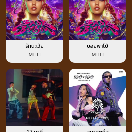
รักนะเว้ย
บอยพาโบ้
MILLI
MILLI
17 นาที
อนาคตคือ