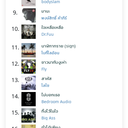
bodyslam
มานะ
9.
พงษ์สิทธิ์ คำภีร์
ใจเหลือเหลือ
10.
Dr.Fuu
นาฬิกาทราย (sign)
11.
โบกี้ไลอ้อน
ชาวนากับงูเห่า
12.
Fly
สาหัส
13.
โลโซ
ไม่บอกเธอ
14.
Bedroom Audio
ทิ้งไว้ในใจ
15.
Big Ass
ทำได้เพียง