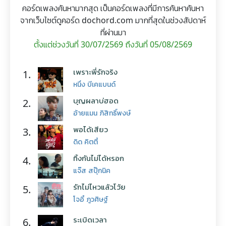
คอร์ดเพลงค้นหามากสุด เป็นคอร์ดเพลงที่มีการค้นหาค้นหา
จากเว็บไซต์ดูคอร์ด dochord.com มากที่สุดในช่วงสัปดาห์
ที่ผ่านมา
ตั้งแต่ช่วงวันที่ 30/07/2569 ถึงวันที่ 05/08/2569
เพราะพี่รักจริง
1.
หนึ่ง บีเคแบนด์
บุญผลาบ่ฮอด
2.
อ้ายแมน ภิสิทธิ์พงษ์
พอได้เสียว
3.
ดิด คิตตี้
ทิ้งกันไม่ได้หรอก
4.
แจ๊ส สปุ๊กนิค
รักไม่ไหวแล้วโว้ย
5.
โจอี้ ภูวศิษฐ์
ระเบิดเวลา
6.