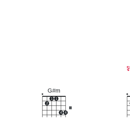
ร
G#m
x
o
1
1
2
III
4
4