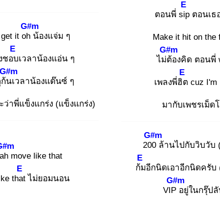
E
ตอนพี่ sip
ตอนเธอ
G#m
 get it oh
น้องแจ่ม ๆ
Make it hit on the 
E
G#m
่างชอบ
เวลาน้องแอ่น ๆ
ไม่ต้
องคิด ตอนพี่ 
G#m
E
ก้น
เวลาน้องแด๊นซ์ ๆ
เพลงพี่ฮิต
cuz I'm 
ว่าพี่แข็งแกร่ง (แข็งแกร่ง)
มากับเพชรเม็ด
G#m
200
ล้านไปกับวิบวับ (
G#m
ah
move like that
E
ก้ม
อีกนิดเอาอีกนิดครับ 
E
ike that
ไม่ยอมนอน
G#m
VIP
อยู่ในกรุ๊ปล