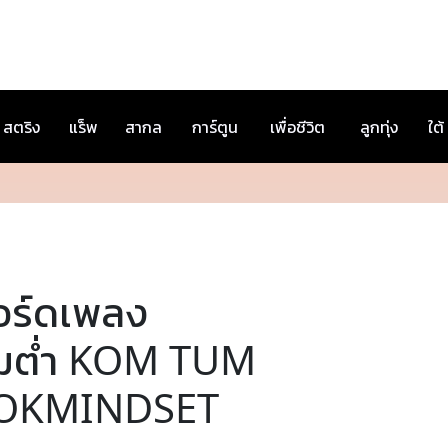
สตริง
แร็พ
สากล
การ์ตูน
เพื่อชีวิต
ลูกทุ่ง
ใต้
อร์ดเพลง
้มต่ำ KOM TUM
OKMINDSET