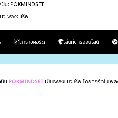
ลปิน:
POKMINDSET
นวเพลง:
แร๊พ
์
ตารางคอร์ด
เล่นกีตาร์ออนไลน์
ลปิน
POKMINDSET
เป็นเพลงแนวแร๊พ โดยคอร์ดในเพลง