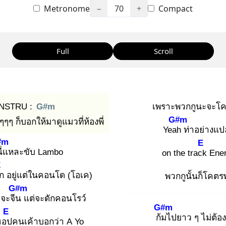
Metronome
−
70
+
Compact
Full
Scroll
INSTRU :
G#m
เพราะพวกกูนะจะโคต
G#m
ๆๆ ก็บอกให้มาดูแมวที่ห้องพี่
Yeah
ท่าอย่างแป
#m
E
ี่
แหละขับ Lambo
on the track
Ene
E
ก
อยู่แต่ในคอนโด (โอเค)
พวกกูนั้นก็โคตรพุ
G#m
จะจีน
แต่จะดักคอนโรว์
G#m
E
ก้ม
ไปยาว ๆ ไม่ต้อ
ฮอป
คนเค้าบอกว่า A Yo