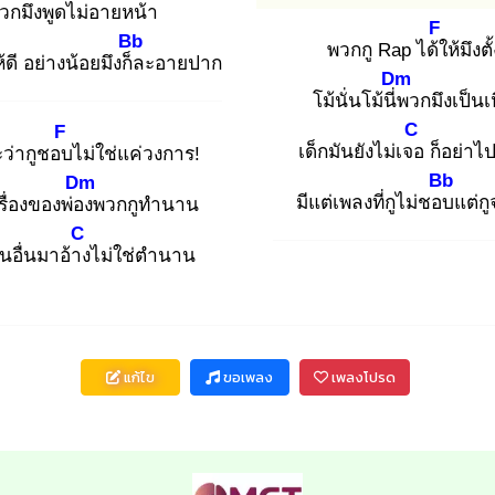
วกมึงพูด
ไม่อายหน้า
F
Bb
พวกกู Rap ได้ใ
ห้มึงต
้ดี อย่างน้อยมึงก็ล
ะอายปาก
Dm
โม้นั่นโม้นี่พ
วกมึงเป็นเ
C
F
เด็กมันยังไม่เจอ
ก็อย่าไป
ะว่ากูชอบ
ไม่ใช่แค่วงการ!
Bb
Dm
มีแต่เพลงที่กูไม่ชอบ
แต่กู
รื่องของพ่อง
พวกกูทำนาน
C
นอื่นมาอ้าง
ไม่ใช่ตำนาน
แก้ไข
ขอเพลง
เพลงโปรด