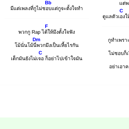
Bb
แต่พ
มีแต่เพลงที่กูไม่ชอบ
แต่กูจะตั้งใจทำ
C
ดูแลตัวเอง
ให
F
พวกกู Rap ได้ใ
ห้มึงตั้งใจฟัง
Dm
กูทำเพรา
โม้นั่นโม้นี่พ
วกมึงเป็นเหี้ยไรกัน
C
ไม่ชอบก็เ
เด็กมันยังไม่เจอ
ก็อย่าไปเข้าใจมัน
อย่าเอาค