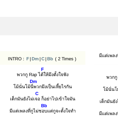
มีแต่เพลงท
INTRO :
F
|
Dm
|
C
|
Bb
( 2 Times )
F
พวกกู Rap ได้ใ
ห้มึงตั้งใจฟัง
พวกกู
Dm
โม้นั่นโม้นี่พ
วกมึงเป็นเหี้ยไรกัน
โม้นั่นโม
C
เด็กมันยังไม่เจอ
ก็อย่าไปเข้าใจมัน
เด็กมันยั
Bb
มีแต่เพลงที่กูไม่ชอบ
แต่กูจะตั้งใจทำ
มีแต่เพลงท