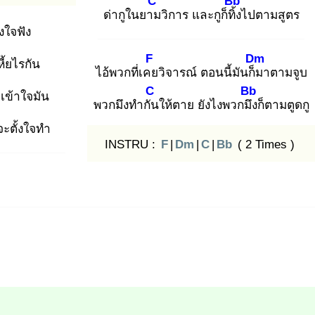
C
Bb
ด่ากูในยาม
วิการ และกูก็ทิ้ง
ไปตามสูตร
ั้งใจฟัง
F
Dm
หี้ยไรกัน
ไอ้พวกที่เคย
วิจารณ์ ตอนนี้มันก็ม
าตามจูบ
C
Bb
เข้าใจมัน
พวกมึงทำกัน
ให้ตาย ยังไงพวกมึง
ก็ตามตูดกู
จะตั้งใจทำ
INSTRU :
F
|
Dm
|
C
|
Bb
( 2 Times )