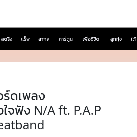
สตริง
แร็พ
สากล
การ์ตูน
เพื่อชีวิต
ลูกทุ่ง
ใต้
อร์ดเพลง
้งใจฟัง N/A ft. P.A.P
eatband