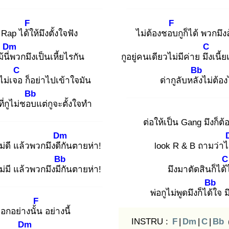
F
F
 Rap ได้ใ
ห้มึงตั้งใจฟัง
ไม่ต้องชอบ
กูก็ได้ พวกมึง
Dm
C
้นี่พ
วกมึงเป็นเหี้ยไรกัน
กูอยู่คนเดียวไม่มีค่าย มึง
เนี้ย
C
Bb
งไม่เจอ
ก็อย่าไปเข้าใจมัน
ด่ากูลับหลัง
ไม่ต้อง
Bb
ี่กูไม่ชอบ
แต่กูจะตั้งใจทำ
ต่อให้เป็น Gang มึงก็ต้
Dm
ม่ดี แล้วพวกมึงดีกั
นตายห่า!
look R & B ถามว่าไ
Bb
C
ม่มี แล้วพวกมึงมีกั
นตายห่า!
มึงมาตัดสินก็ได้
Bb
พ่อกูไม่พูดมึงก็ได้ใ
จ ม
F
บอกอย่างนั้น
อย่างนี้
INSTRU :
F
|
Dm
|
C
|
Bb
Dm