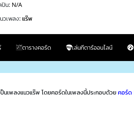
ลปิน:
N/A
นวเพลง:
แร๊พ
์
ตารางคอร์ด
เล่นกีตาร์ออนไลน์
ป็นเพลงแนวแร๊พ โดยคอร์ดในเพลงนี้ประกอบด้วย
คอร์ด 