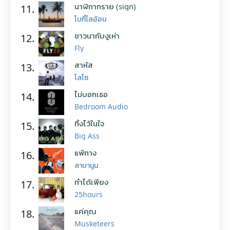
นาฬิกาทราย (sign)
11.
โบกี้ไลอ้อน
ชาวนากับงูเห่า
12.
Fly
สาหัส
13.
โลโซ
ไม่บอกเธอ
14.
Bedroom Audio
ทิ้งไว้ในใจ
15.
Big Ass
แพ้ทาง
16.
ลาบานูน
ทำได้เพียง
17.
25hours
แค่คุณ
18.
Musketeers