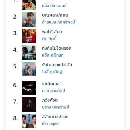
หนึ่ง บีเคแบนด์
บุญผลาบ่ฮอด
2.
อ้ายแมน ภิสิทธิ์พงษ์
พอได้เสียว
3.
ดิด คิตตี้
ทิ้งกันไม่ได้หรอก
4.
แจ๊ส สปุ๊กนิค
รักไม่ไหวแล้วโว้ย
5.
โจอี้ ภูวศิษฐ์
ระเบิดเวลา
6.
ศาล สานศิลป์
ภวังค์จิต
7.
ปราง ปรางทิพย์
สิลืมเขาแล้วล่ะ
8.
เน็ค นฤพล