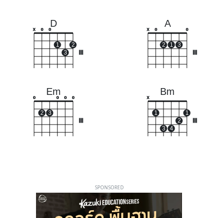
D
A
x
o
o
x
o
o
1
2
2
1
3
3
III
III
Em
Bm
o
o
o
o
x
2
3
1
1
III
2
III
3
4
SPONSORED