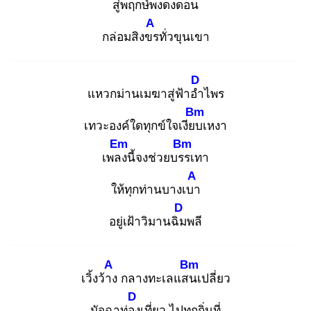
สู่พฤกษ์พงดงดอน
A
กล่อมสิงขร
ทั่วขุนเขา
D
แหวกม่านเมฆาสู่ฟ้าอำ
ไพร
Bm
เทวะองค์ใดทุกข์ใจเงียบ
เหงา
Em
Bm
เพลง
นี้จงช่วยบรร
เทา
A
ให้ทุกท่านบางเบา
D
อยู่เฝ้าวิมานฉิม
พลี
A
Bm
เวิ้งว้าง
กลางทะเลแสน
เปลี่ยว
D
มัจฉาท่อง
เที่ยว ไปทุกถิ่นที่