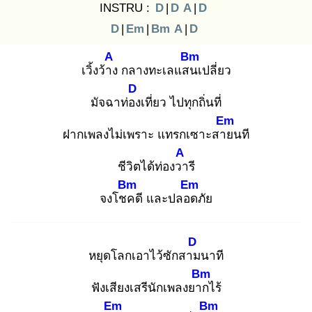
INSTRU :
D
|
D
A
|
D
D
|
Em
|
Bm
A
|
D
A
Bm
เวิ้งว้าง
กลางทะเลแสน
เปลี่ยว
D
มัจฉาท่อง
เที่ยว ไปทุกถิ่นที่
Em
ฝากเพลงไม่เพราะ แทรกเซาะสาย
นที
A
ชีวิตได้ท่องวา
รี
Bm
Em
จงโชค
ดี และปลอด
ภัย
D
หยุดโลกเอาไว้ซักสาม
นาที
Bm
ฟังเสียงเสรีนักเพลงยาก
ไร้
Em
Bm