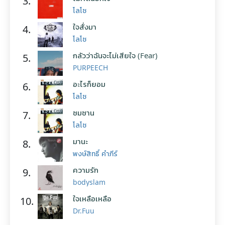
3.
โลโซ
ใจสั่งมา
4.
โลโซ
กลัวว่าฉันจะไม่เสียใจ (Fear)
5.
PURPEECH
อะไรก็ยอม
6.
โลโซ
ซมซาน
7.
โลโซ
มานะ
8.
พงษ์สิทธิ์ คำภีร์
ความรัก
9.
bodyslam
ใจเหลือเหลือ
10.
Dr.Fuu