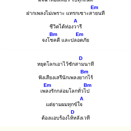
Em
ฝากเพลงไม่เพราะ แทรกเซาะสาย
นที
A
ชีวิตได้ท่องวา
รี
Bm
Em
จงโชค
ดี และปลอด
ภัย
D
หยุดโลกเอาไว้ซักสาม
นาที
Bm
ฟังเสียงเสรีนักเพลงยาก
ไร้
Em
Bm
เพลง
รักกล่อมโลกทั่วไป
A
แต่ยามผมทุกข์ใจ
D
ต้องแอบร้องไห้ห
ลังเวที