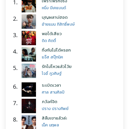
เพราะพี่รักจริง
1.
หนึ่ง บีเคแบนด์
บุญผลาบ่ฮอด
2.
อ้ายแมน ภิสิทธิ์พงษ์
พอได้เสียว
3.
ดิด คิตตี้
ทิ้งกันไม่ได้หรอก
4.
แจ๊ส สปุ๊กนิค
รักไม่ไหวแล้วโว้ย
5.
โจอี้ ภูวศิษฐ์
ระเบิดเวลา
6.
ศาล สานศิลป์
ภวังค์จิต
7.
ปราง ปรางทิพย์
สิลืมเขาแล้วล่ะ
8.
เน็ค นฤพล