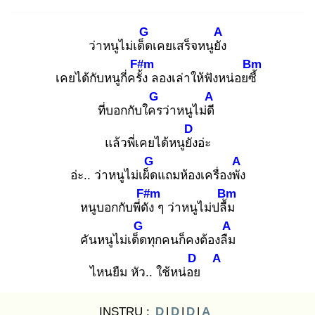
G
A
ว่าหนูไม่เด็ด
เคยเสร็จหนูยัง
F#m
Bm
เคยได้กับหนูกี่ครั้ง
ลองเล่าให้ฟังหน่อยซี้
G
A
ที่บอกกับใคร
ว่าหนูไม่ดี
D
แล้วพี่เคยได้หนูยัง
อ่ะ
G
A
อ่ะ.. ว่าหนูไม่เผ็ด
แถมห้องเครื่องพัง
F#m
Bm
หนูบอกกับพี่ดัง
ๆ ว่าหนูไม่ปลื้ม
G
A
คันหนูไม่เด็ด
ทุกคนก็คงต้องลืม
D
A
ไหนยืม หัว.. ใช้หน่อย
INSTRU :
D
|
D
|
D
|
A