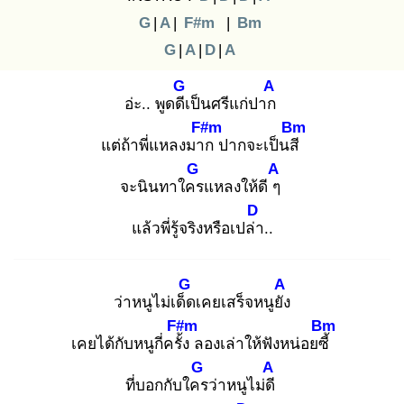
G
|
A
|
F#m
|
Bm
G
|
A
|
D
|
A
G
A
อ่ะ.. พูดดีเ
ป็นศรีแก่ปาก
F#m
Bm
แต่ถ้าพี่แหลงมาก
ปากจะเป็นสี
G
A
จะนินทาใคร
แหลงให้ดี ๆ
D
แล้วพี่รู้จริงหรือเปล่า
..
G
A
ว่าหนูไม่เด็ด
เคยเสร็จหนูยัง
F#m
Bm
เคยได้กับหนูกี่ครั้ง
ลองเล่าให้ฟังหน่อยซี้
G
A
ที่บอกกับใคร
ว่าหนูไม่ดี