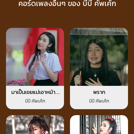
คอร์ดเพลงอื่นๆ ของ บีบี คัพเค้ก
มาเป็นเขยแม่เอาหม้าย
พราก
(ลูกเขยแม่)
บีบี คัพเค้ก
บีบี คัพเค้ก