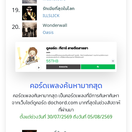
รักเมียที่สุดในโลก
19.
ILLSLICK
Wonderwall
20.
Oasis
คอร์ดเพลงค้นหามากสุด
คอร์ดเพลงค้นหามากสุด เป็นคอร์ดเพลงที่มีการค้นหาค้นหา
จากเว็บไซต์ดูคอร์ด dochord.com มากที่สุดในช่วงสัปดาห์
ที่ผ่านมา
ตั้งแต่ช่วงวันที่ 30/07/2569 ถึงวันที่ 05/08/2569