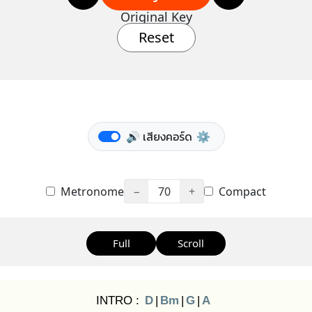
Original Key
Reset
🔊 เสียงคอร์ด
⚙️
Metronome
−
70
+
Compact
Full
Scroll
INTRO :
D
|
Bm
|
G
|
A