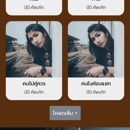
บีบี คัพเค้ก
บีบี คัพเค้ก
คนไม่คู่ควร
คนในห้องแชท
บีบี คัพเค้ก
บีบี คัพเค้ก
โหลดเพิ่ม +