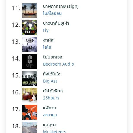
นาฬิกาทราย (sign)
11.
โบกี้ไลอ้อน
ชาวนากับงูเห่า
12.
Fly
สาหัส
13.
โลโซ
ไม่บอกเธอ
14.
Bedroom Audio
ทิ้งไว้ในใจ
15.
Big Ass
ทำได้เพียง
16.
25hours
แพ้ทาง
17.
ลาบานูน
แค่คุณ
18.
Musketeers