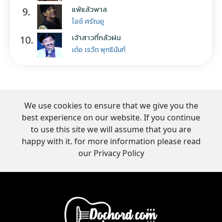
แพ้แล้วพาล
9.
ไอซ์ ศรัณยู
เจ้าสาวที่กลัวฝน
10.
เต๋อ เรวัต พุทธินันท์
We use cookies to ensure that we give you the
best experience on our website. If you continue
to use this site we will assume that you are
happy with it. for more information please read
our Privacy Policy