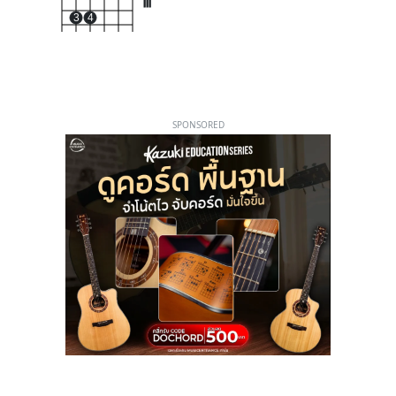
III
3
4
SPONSORED