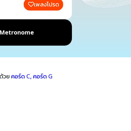
เพลงโปรด
Metronome
บด้วย
คอร์ด C
,
คอร์ด G