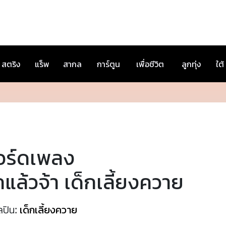
สตริง
แร็พ
สากล
การ์ตูน
เพื่อชีวิต
ลูกทุ่ง
ใต้
อร์ดเพลง
กแล้วจ้า เด็กเลี้ยงควาย
ลปิน:
เด็กเลี้ยงควาย