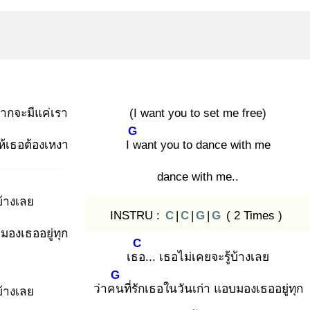
ยากจะมีแค่เรา
(I want you to set me free)
G
ห้เธอต้องเหงา
I w
ant you to dance with me
dance with me..
บ้างเลย
INSTRU :
C
|
C
|
G
|
G
( 2 Times )
บมองเธออยู่ทุก
C
เธอ
... เธอไม่เคยจะรู้บ้างเลย
G
ว่าคน
ที่รักเธอในวันเก่า แอบมองเธออยู่ทุก
บ้างเลย