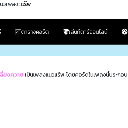
นวเพลง:
แร๊พ
์
ตารางคอร์ด
เล่นกีตาร์ออนไลน์
เลี้ยงควาย
เป็นเพลงแนวแร๊พ โดยคอร์ดในเพลงนี้ประกอ