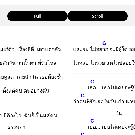
Full
Scroll
G
นแก่ตัว เรื่องดีดี เอาแต่กลัว
และผม ไม่อยาก
จะมีผู้ใด อ
ลยสักวัน ว่าน้ำตา ที่รินไหล
ไม่หล่อ ไม่รวย แต่ไม่ปล่อยใ
คยดูแล เลยสักวัน เธอต้องช้ำ
C
เธอ
... เธอไม่เคยจะรู้
น ตั้งแต่คบ คนอย่างฉัน
G
ว่าคน
ที่รักเธอในวันเก่า แอ
วัน
า มีดีอะไร ฉันก็เป็นแค่คน
C
ธรรมดา
เธอ
... เธอไม่เคยจะรู้
G