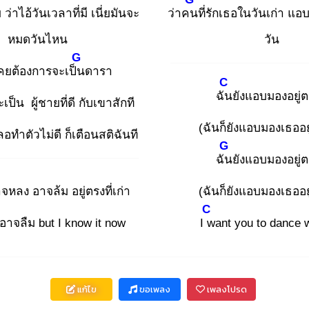
ย ว่าไอ้วันเวลาที่มี เนี่ยมันจะ
ว่าคน
ที่รักเธอในวันเก่า แอ
หมดวันไหน
วัน
G
เคยต้องการจะเป็น
ดารา
C
ฉัน
ยังแอบมองอยู่ตร
ป็น ผู้ชายที่ดี กับเขาสักที
(ฉันก็ยังแอบมองเธออยู
อทำตัวไม่ดี ก็เตือนสติฉันที
G
ฉัน
ยังแอบมองอยู่ตร
หลง อาจล้ม อยู่ตรงที่เก่า
(ฉันก็ยังแอบมองเธออยู
C
าจลืม but I know it now
I w
ant you to dance 
แก้ไข
ขอเพลง
เพลงโปรด