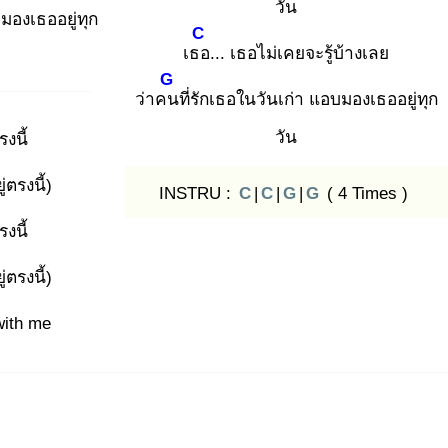
วัน
บมองเธออยู่ทุก
C
เธอ
... เธอไม่เคยจะรู้บ้างเลย
G
ว่าคน
ที่รักเธอในวันเก่า แอบมองเธออยู่ทุก
วัน
งนี้
่ตรงนี้)
INSTRU :
C
|
C
|
G
|
G
( 4 Times )
งนี้
่ตรงนี้)
with me