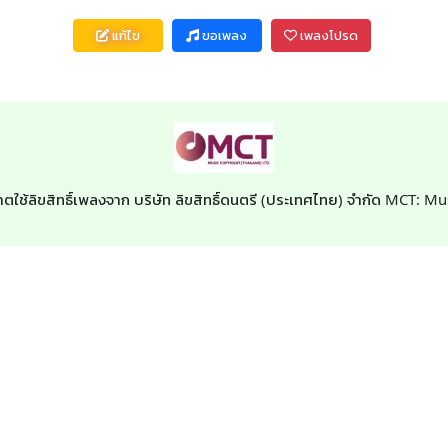
แก้ไข
ขอเพลง
เพลงโปรด
ตใช้ลิขสิทธิ์เพลงจาก บริษัท ลิขสิทธิ์ดนตรี (ประเทศไทย) จำกัด MCT: M