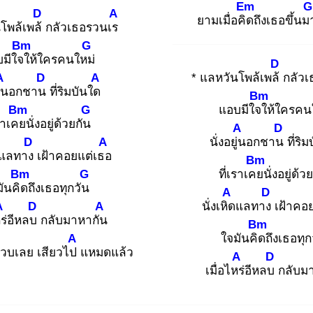
Em
G
D
A
ยามเมื่อคิด
ถึงเธอขึ้นม
โพล้เพล้
กลัวเธอรวนเร
Bm
G
มีใจใ
ห้ใครคนใหม่
D
A
D
A
* แลหวันโพล้เพล้
กลัว
่น
อกชาน
ที่ริมบันใด
Bm
Bm
G
แอบมีใจใ
ห้ใครคน
เราเคย
นั่งอยู่ด้วยกัน
A
D
D
A
นั่งอยู่น
อกชาน
ที่ริ
แลทาง
เฝ้าคอยแต่เธอ
Bm
Bm
G
ที่เราเคย
นั่งอยู่ด้
ันคิด
ถึงเธอทุกวัน
A
D
A
D
A
นั่งเหิด
แลทาง
เฝ้าคอ
ร่
อีหลบ
กลับมาหากัน
Bm
A
ใจมันคิด
ถึงเธอทุ
วบเลย เสียวไป
แหมดแล้ว
A
D
เมื่อไหร่
อีหลบ
กลับม