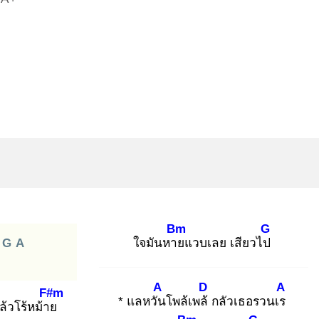
Bm
G
G
A
ใจมันหาย
แวบเลย เสียวไป
A
D
A
F#m
* แลหวัน
โพล้เพล้
กลัวเธอรวนเร
ล้วโร้หม้าย