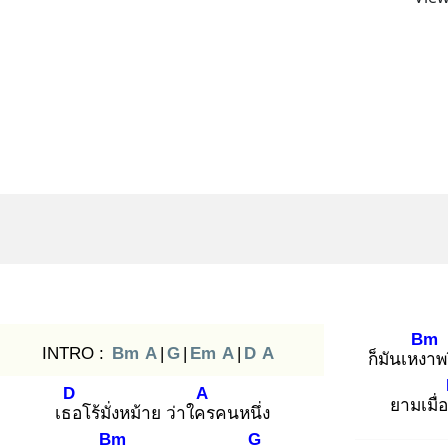
Bm
INTRO :
Bm
A
|
G
|
Em
A
|
D
A
ก็มันเหงา
พ
D
A
ยามเมื่
เธอ
โร้มั่งหม้าย ว่าใคร
คนหนึ่ง
Bm
G