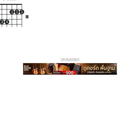
1
1
1
III
3
4
SPONSORED