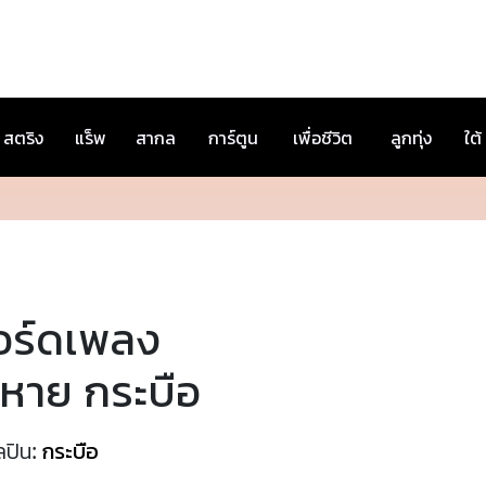
สตริง
แร็พ
สากล
การ์ตูน
เพื่อชีวิต
ลูกทุ่ง
ใต้
อร์ดเพลง
จหาย กระบือ
ลปิน:
กระบือ