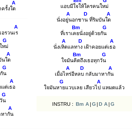
Bm
G
A
แอบมีใจใ
ห้ใครคนใหม่
า
ครั้งใด
A
D
A
นั่งอยู่น
อกชาน
ที่ริมบันใด
A
Bm
G
เธอรวนเร
ที่เราเคย
นั่งอยู่ด้วยกัน
G
A
D
A
ใหม่
นั่งเหิด
แลทาง
เฝ้าคอยแต่เธอ
A
Bm
G
มบันใด
ใจมันคิด
ถึงเธอทุกวัน
G
A
D
A
วยกัน
เมื่อไหร่
อีหลบ
กลับมาหากัน
A
G
A
ยแต่เธอ
ใจมันหาย
แวบเลย เสียวไป
แหมดแล้ว
G
กวัน
INSTRU :
Bm
A
|
G
|
D
A
|
G
A
าหากัน