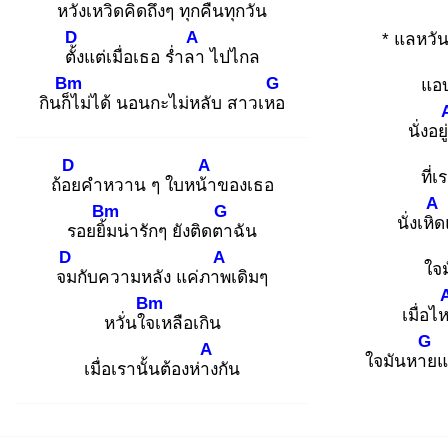
หวังเหวิด
คิดถึงๆ ทุกคืนทุกวัน
D
A
* แลหวัน
ตั้ง
แต่เมื่อเธอ ร่ำลา
ไปไกล
Bm
G
แอบ
กินก็ไ
ม่ได้ นอนกะไม่หลับ สาวเหอ
นั่งอยู
D
A
ที่
ถ้อย
คำหวาน ๆ ใบหน้า
ของเธอ
A
Bm
G
นั่งเหิด
รอยยิ้ม
น่ารักๆ ยังติดตา
ฉัน
D
A
ใจม
จม
กับความหลัง แค่ภาพ
เดิมๆ
Bm
เมื่อไห
หวั่นใจเ
หลือเกิน
G
A
ใจมันหาย
แ
เมื่อเรานั้นต้องห่าง
กัน