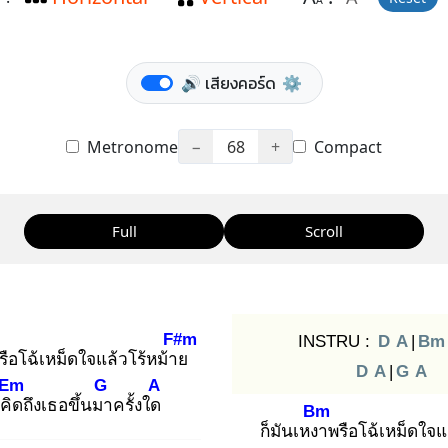
A
🔊 เสียงคอร์ด
⚙️
Metronome
−
68
+
Compact
Full
Scroll
F#m
INSTRU :
D
A
|
Bm
รือโฉ้เหม็ดใจแล้วโร้หม้าย
D
A
|
G
A
Em
G
A
อคิด
ถึงเธอขึ้นมา
ครั้งใด
Bm
ก็มันเหงา
พรือโฉ้เหม็ดใจแ