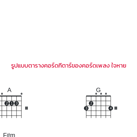
รูปแบบตารางคอร์ดกีตาร์ของคอร์ดเพลง ใจหาย
A
G
o
o
o
o
o
2
1
3
2
III
3
4
III
F#m