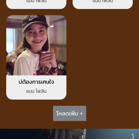
แบม ไพลิน
แบม ไพลิน
บ่ต้องการเศษใจ
แบม ไพลิน
โหลดเพิ่ม +