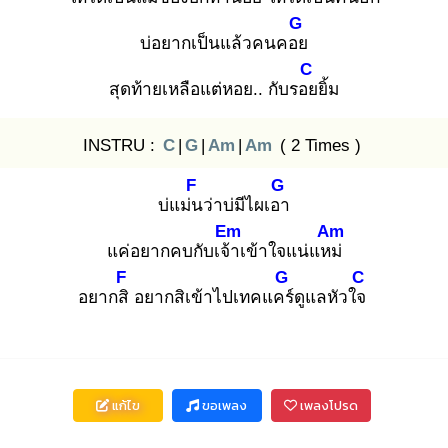
G
บ่อยากเป็นแล้วคนคอย
C
สุดท้ายเหลือแต่หอย.. กับรอย
ยิ้ม
INSTRU :
C
|
G
|
Am
|
Am
( 2 Times )
F
G
บ่แม่น
ว่าบ่มีไผเอา
Em
Am
แค่อยากคบกับเจ้า
เข้าใจแน่แหม่
F
G
C
อยากสิ
อยากสิเข้าไปเทคแคร์
ดูแลหัวใจ
แก้ไข
ขอเพลง
เพลงโปรด