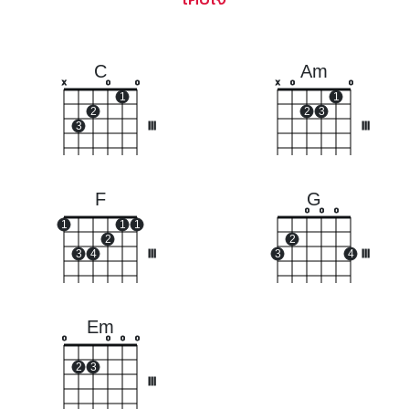
C
Am
x
o
o
x
o
o
1
1
2
2
3
3
III
III
F
G
o
o
o
1
1
1
2
2
3
4
III
3
4
III
Em
o
o
o
o
2
3
III