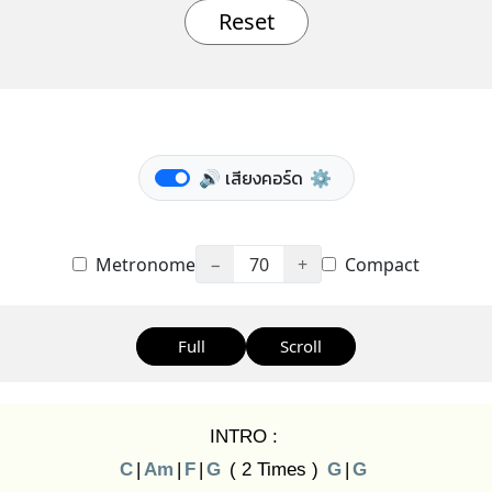
Reset
🔊 เสียงคอร์ด
⚙️
Metronome
−
70
+
Compact
Full
Scroll
INTRO :
C
|
Am
|
F
|
G
( 2 Times )
G
|
G