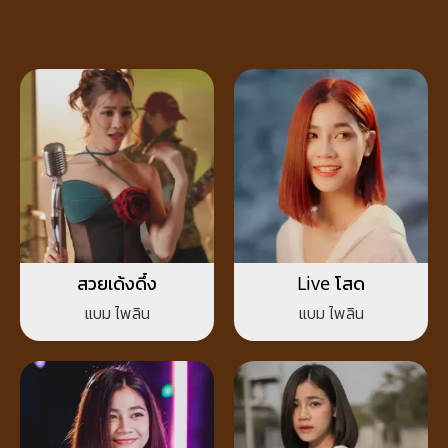
สวยเด้งดึ๋ง
Live โสด
แบม ไพลิน
แบม ไพลิน