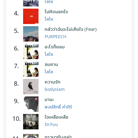
โลโซ
ไม่คิดนอกใจ
4.
โลโซ
กลัวว่าฉันจะไม่เสียใจ (Fear)
5.
PURPEECH
อะไรก็ยอม
6.
โลโซ
ซมซาน
7.
โลโซ
ความรัก
8.
bodyslam
มานะ
9.
พงษ์สิทธิ์ คำภีร์
ใจเหลือเหลือ
10.
Dr.Fuu
ชาวนากับงูเห่า