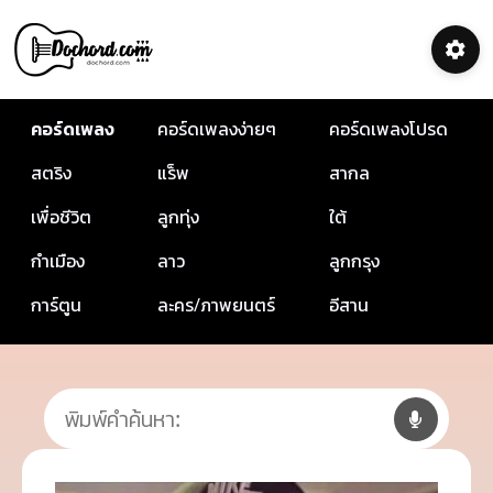
คอร์ดเพลง
คอร์ดเพลงง่ายๆ
คอร์ดเพลงโปรด
สตริง
แร็พ
สากล
เพื่อชีวิต
ลูกทุ่ง
ใต้
กำเมือง
ลาว
ลูกกรุง
การ์ตูน
ละคร/ภาพยนตร์
อีสาน