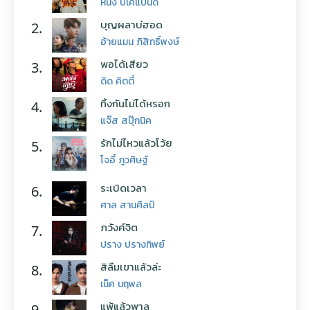
หนึ่ง บีเคแบนด์
บุญผลาบ่ฮอด
2.
อ้ายแมน ภิสิทธิ์พงษ์
พอได้เสียว
3.
ดิด คิตตี้
ทิ้งกันไม่ได้หรอก
4.
แจ๊ส สปุ๊กนิค
รักไม่ไหวแล้วโว้ย
5.
โจอี้ ภูวศิษฐ์
ระเบิดเวลา
6.
ศาล สานศิลป์
ภวังค์จิต
7.
ปราง ปรางทิพย์
สิลืมเขาแล้วล่ะ
8.
เน็ค นฤพล
แพ้แล้วพาล
9.