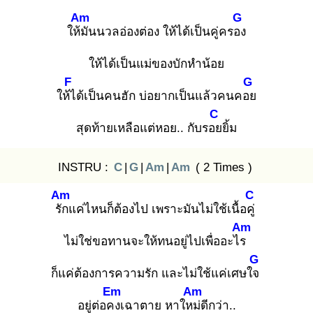
Am
G
ให้มั
นนวลอ่องต่อง ให้ได้เป็นคู่ครอง
ให้ได้เป็นแม่ของบักหำน้อย
F
G
ให้ไ
ด้เป็นคนฮัก บ่อยากเป็นแล้วคนคอย
C
สุดท้ายเหลือแต่หอย.. กับรอย
ยิ้ม
INSTRU :
C
|
G
|
Am
|
Am
( 2 Times )
Am
C
รัก
แค่ไหนก็ต้องไป เพราะมันไม่ใช้เนื้อคู่
Am
ไม่ใช่ขอทานจะให้ทนอยู่ไปเพื่ออะไร
G
ก็แค่ต้องการความรัก และไม่ใช้แค่เศษใจ
Em
Am
อยู่ต่อคง
เฉาตาย หาใหม่
ดีกว่า..