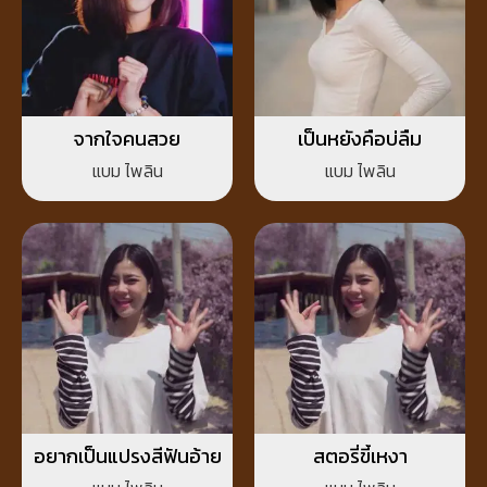
จากใจคนสวย
เป็นหยังคือบ่ลืม
แบม ไพลิน
แบม ไพลิน
อยากเป็นแปรงสีฟันอ้าย
สตอรี่ขี้เหงา