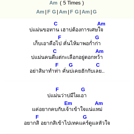
Am
( 5 Times )
Am
|
F
G
|
Am
|
F
G
|
Am
|
G
C
Am
บ่แม่นขอทาน
เฮาบ่ต้องการเศษใจ
F
G
เก็บเอาคือไป
คั่นไห้มาพอก่ำก่า
C
Am
บ่แม่นคนดีแ
ต่กะเลือกอยู่ดอกหว้า
F
G
C
อย่าสิมาทำท่า
คั่นบ่เ
คยฮักกับเลย
..
F
G
บ่แม่น
ว่าบ่มีไผเอา
Em
Am
แค่อยากคบกับเจ้า
เข้าใจแน่แหม่
F
G
อยากสิ
อยากสิเข้าไปเทคแคร์
ดูแลหัวใจ