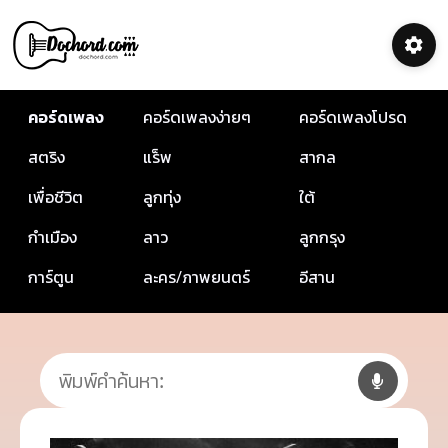
คอร์ดเพลง
คอร์ดเพลงง่ายๆ
คอร์ดเพลงโปรด
สตริง
แร็พ
สากล
เพื่อชีวิต
ลูกทุ่ง
ใต้
กำเมือง
ลาว
ลูกกรุง
การ์ตูน
ละคร/ภาพยนตร์
อีสาน