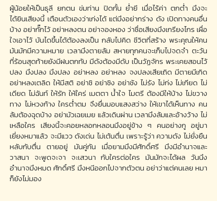
ผู้น้อยให้เป็นธุลี ยกตน ข่มท่าน ปิดกั้น ย่ำยี เมื่อไร้ค่า ตกต่ำ มึงจะ
ได้ยินเสียงนี้ เตือนตัวเองว่าเก่งได้ แต่มึงอย่ากร่าง ดัง เปิดทางคนอื่น
บ้าง อย่ากั๊กไว้ อย่าหลงตน อย่าจองหอง ว่าชื่อเสียงมึงเกรียงไกร เผื่อ
ใจเอาไว้ บันไดขึ้นได้ต้องลงเป็น กลับไปคิด ชีวิตที่สร้าง พระคุณให้คน
มันมักมีความหมาย เวลามึงตายล้ม สหายทุกคนจะเก็บไปจดจำ ตะวัน
ที่ร้อนสุดท้ายยังมีฝนตกทับ มีดังต้องมีดับ เป็นวัฏจักร พระเคยสอนไว้
ปลง มึงปลง มึงปลง อย่าหลง อย่าหลง จงปลงเสียเถิด มีตายมีเกิด
อย่าหลงเตลิด ให้มีสติ อย่าชิ อย่าชิง อย่าชัง ไม่รัง ไม่ก่ง ไม่เกียด ไม่
เดียด ไม่ฉันท์ ให้รัก ให้ใคร่ เมตตา น้ำใจ ไมตรี ต้องมีให้บ้าง ไม่ขวาง
ทาง ไม่หวงก้าง ใครต่ำตม จึงยื่นมอบแสงสว่าง ให้เขาได้เห็นทาง คน
ล้มต้องฉุดบ้าง อย่ามัวเฉยเมย แล้วเดินผ่าน เวลามึงล้มและอ้างว้าง ไม่
เหลือใคร เสียงนี้จะคอยหลอกหลอนมึงอยู่ข้าง ๆ คนอย่างกู อยู่มา
เยี่ยงหมาแล้ว จะมีแวว ดังเด่น ไม่เต้นตื่น เพราะรู้ว่า ความดัง ไม่ยั่งยืน
หลับกับตื่น ตายอยู่ มันคู่กัน เมื่อยามมึงมีศักดิ์ศรี มึงมีอำนาจและ
วาสนา จะพูดจะจา จะเสวนา กับใครต่อใคร มันมักจะได้ผล วันนึง
อำนาจมึงหมด ศักดิ์ศรี มึงหนีออกไปจากตัวตน อย่าว่าแต่คนเลย หมา
ก็ยังไม่มอง