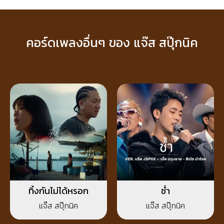
คอร์ดเพลงอื่นๆ ของ แจ๊ส สปุ๊กนิค
ทิ้งกันไม่ได้หรอก
ช้ำ
แจ๊ส สปุ๊กนิค
แจ๊ส สปุ๊กนิค