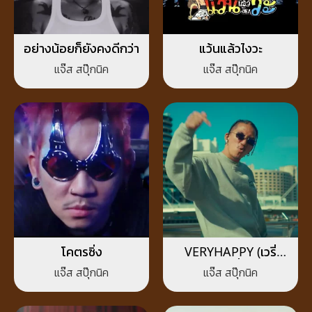
อย่างน้อยก็ยังคงดีกว่า
แว้นแล้วไงวะ
แจ๊ส สปุ๊กนิค
แจ๊ส สปุ๊กนิค
โคตรซิ่ง
VERYHAPPY (เวรี่
แฮปปี้)
แจ๊ส สปุ๊กนิค
แจ๊ส สปุ๊กนิค