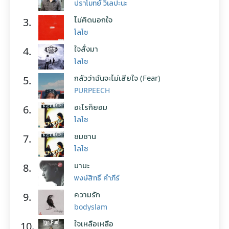
ปราโมทย์ วิเลปะนะ
ไม่คิดนอกใจ
3.
โลโซ
ใจสั่งมา
4.
โลโซ
กลัวว่าฉันจะไม่เสียใจ (Fear)
5.
PURPEECH
อะไรก็ยอม
6.
โลโซ
ซมซาน
7.
โลโซ
มานะ
8.
พงษ์สิทธิ์ คำภีร์
ความรัก
9.
bodyslam
ใจเหลือเหลือ
10.