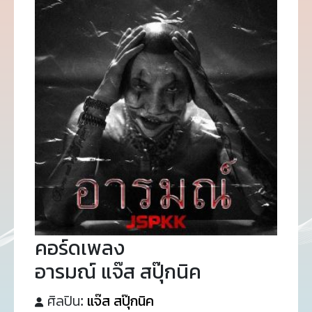
คอร์ดเพลง
อารมณ์ แจ๊ส สปุ๊กนิค
ศิลปิน:
แจ๊ส สปุ๊กนิค