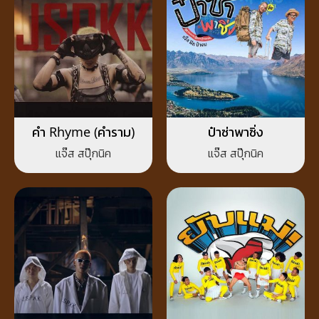
คำ Rhyme (คำราม)
ป๋าซ่าพาซิ่ง
แจ๊ส สปุ๊กนิค
แจ๊ส สปุ๊กนิค