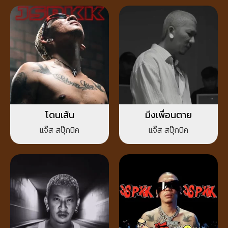
โดนเส้น
มึงเพื่อนตาย
แจ๊ส สปุ๊กนิค
แจ๊ส สปุ๊กนิค