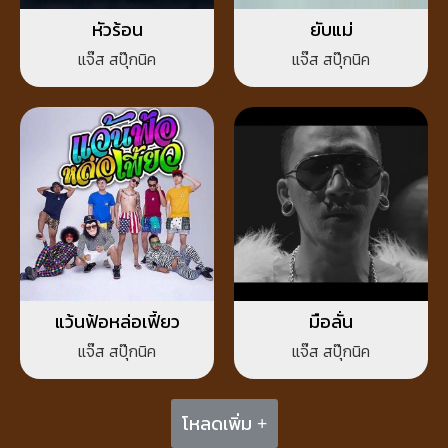
หัวร้อน
ยับแม่
แจ๊ส สปุ๊กนิค
แจ๊ส สปุ๊กนิค
แว้นฟ้อหล่อเฟี้ยว
มือลั่น
แจ๊ส สปุ๊กนิค
แจ๊ส สปุ๊กนิค
โหลดเพิ่ม +