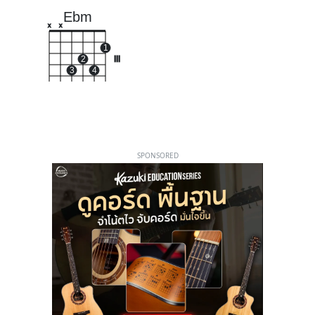
Ebm
x
x
1
2
III
3
4
SPONSORED