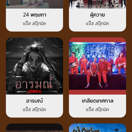
24 พฤษภา
ผู้ควาย
แจ๊ส สปุ๊กนิค
แจ๊ส สปุ๊กนิค
อารมณ์
เกลียดเทศกาล
แจ๊ส สปุ๊กนิค
แจ๊ส สปุ๊กนิค