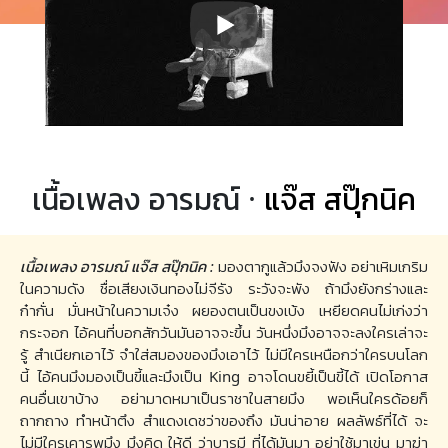
เนื้อเพลง อารมณ์ ·
แจ๊ส สปุ๊กนิค
เนื้อเพลง อารมณ์ แจ๊ส สปุ๊กนิค :
มองตากูแล้วมึงจงฟัง อย่าเหิมเกริม
ในความดัง ชื่อเสียงเงินทองไม่จีรัง ระวังจะพัง ถ้ามึงยังกร่างและ
ก๋ากั่น มั่นหน้าในความเจ๋ง ผยองตนเป็นขงเบ้ง เหยียดคนไม่เก่งว่า
กระจอก ไอ้คนที่บอกสักวันมันอาจจะขึ้น วันหนึ่งมึงอาจจะลงใครเล่าจะ
รู้ สำเนียกเอาไว้ จำใส่สมองของมึงเอาไว้ ไม่มีใครเหนือกว่าใครบนโลก
นี้ ไอ้คนมึงมองเป็นขี้และมึงเป็น King อาจโดนขยี้เป็นขี้ได้ เปิดโอกาส
คนอื่นเขาบ้าง อย่ามาดหมาเป็นราชาในสายมึง พอเห็นใครด้อยก็
ถากถาง ทำหน้าตึง สำแดงเดชว่าของถึง มันน่าอาย ผลลัพธ์ที่ได้ จะ
ไม่มีใครเคารพมึง มึงคิด ให้ดี ว่าบารมี ที่ได้มันมา อย่าใช้มาเข่น มาฆ่า