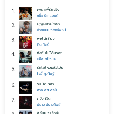
เพราะพี่รักจริง
1.
หนึ่ง บีเคแบนด์
บุญผลาบ่ฮอด
2.
อ้ายแมน ภิสิทธิ์พงษ์
พอได้เสียว
3.
ดิด คิตตี้
ทิ้งกันไม่ได้หรอก
4.
แจ๊ส สปุ๊กนิค
รักไม่ไหวแล้วโว้ย
5.
โจอี้ ภูวศิษฐ์
ระเบิดเวลา
6.
ศาล สานศิลป์
ภวังค์จิต
7.
ปราง ปรางทิพย์
สิลืมเขาแล้วล่ะ