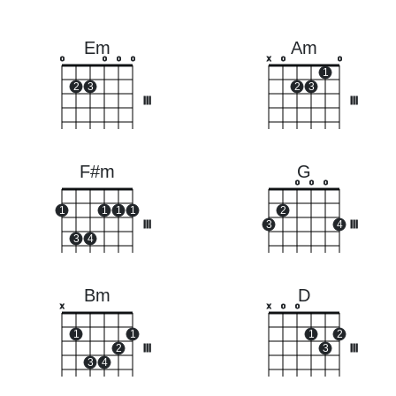
Em
Am
o
o
o
o
x
o
o
1
2
3
2
3
III
III
F#m
G
o
o
o
1
1
1
1
2
III
3
4
III
3
4
Bm
D
x
x
o
o
1
1
1
2
2
III
3
III
3
4