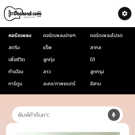
คอร์ดเพลง
คอร์ดเพลงง่ายๆ
คอร์ดเพลงโปรด
สตริง
แร็พ
สากล
เพื่อชีวิต
ลูกทุ่ง
ใต้
กำเมือง
ลาว
ลูกกรุง
การ์ตูน
ละคร/ภาพยนตร์
อีสาน