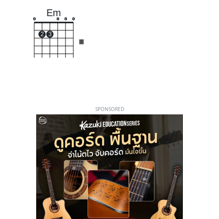
Em
o
o
o
o
2
3
III
SPONSORED