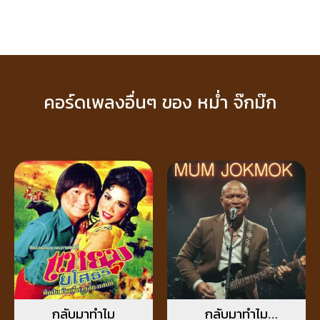
คอร์ดเพลงอื่นๆ ของ หม่ำ จ๊กม๊ก
กลับมาทำไม
กลับมาทำไม