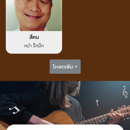
สี่คน
หม่ำ จ๊กม๊ก
โหลดเพิ่ม +