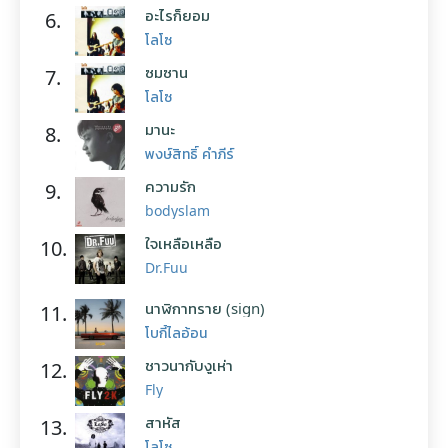
อะไรก็ยอม
6.
โลโซ
ซมซาน
7.
โลโซ
มานะ
8.
พงษ์สิทธิ์ คำภีร์
ความรัก
9.
bodyslam
ใจเหลือเหลือ
10.
Dr.Fuu
นาฬิกาทราย (sign)
11.
โบกี้ไลอ้อน
ชาวนากับงูเห่า
12.
Fly
สาหัส
13.
โลโซ