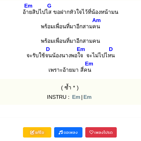
Em
G
อ้าย
สิบ่ไปไส
ขอฝากหัวใจไว้ที่น้องหน้ามน
Am
พร้อมเพื่อนที่มาอีกสามคน
พร้อมเพื่อนที่มาอีกสามคน
D
Em
D
จะรับใช้จน
น้องนางพอใจ
จะไม่ไปไหน
Em
เพราะอ้ายมา สี่คน
( ซ้ำ * )
INSTRU :
Em
|
Em
แก้ไข
ขอเพลง
เพลงโปรด