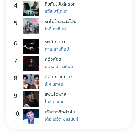
ทิ้งกันไม่ได้หรอก
4.
แจ๊ส สปุ๊กนิค
รักไม่ไหวแล้วโว้ย
5.
โจอี้ ภูวศิษฐ์
ระเบิดเวลา
6.
ศาล สานศิลป์
ภวังค์จิต
7.
ปราง ปรางทิพย์
สิลืมเขาแล้วล่ะ
8.
เน็ค นฤพล
แพ้แล้วพาล
9.
ไอซ์ ศรัณยู
เจ้าสาวที่กลัวฝน
10.
เต๋อ เรวัต พุทธินันท์