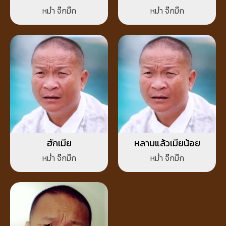
(soul/pop)
หม่ำ จ๊กม๊ก
หม่ำ จ๊กม๊ก
ฮักเมีย
หลาบแล้วเมียน้อย
หม่ำ จ๊กม๊ก
หม่ำ จ๊กม๊ก