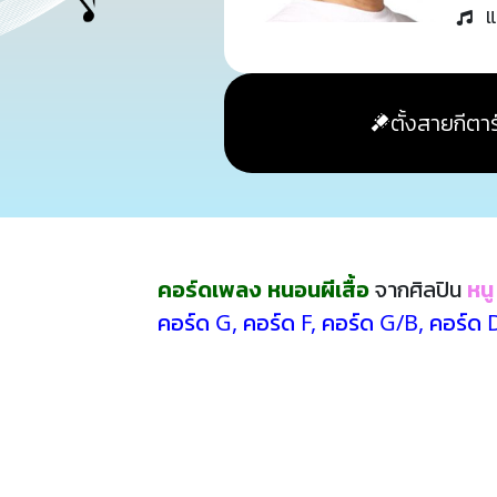
แ
ตั้งสายกีตาร
คอร์ดเพลง หนอนผีเสื้อ
จากศิลปิน
หนู
คอร์ด G
,
คอร์ด F
,
คอร์ด G/B
,
คอร์ด