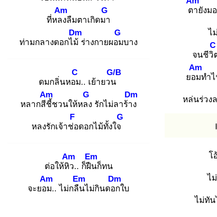
Am
Am
G
ตา
ยังมอ
ที่หลง
ลืมตาเกิดมา
Dm
G
ไม
ท่ามกลางดอกไม้
ร่างกายผอม
บาง
C
จนชีวิ
Am
C
G/B
ยอม
ทำไป
ดมกลิ่นหอม
.. เย้ายวน
Am
G
Dm
หล่นร่วง
หลากสีชี้
ชวนให้หลง
รักไม่ลาร้าง
F
G
หลงรักเจ้าช่อ
ดอกไม้ทั้งใจ
โอ
Am
Em
ต่อให้หิว
.. ก็ฝืน
ก็ทน
ไม
Am
Em
Dm
จะยอม
.. ไม่กลืน
ไม่กินดอก
ใบ
ไม่ทัน