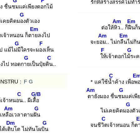
G
F
รักที่สร้างสรรค์
ไม่ทำ
ง ชื่นชม
แค่เพียงดอก
ไม้
G
่เคยคิดมอง
ตัวเอง
Am
Em
ต่อให้หิว
.. ก็ฝืน
ก็
Em
ต
เจ้าหนอน ก็ตาย
ลงไป
Am
Em
จะยอม
.. ไม่กลืน
ไม่กิ
G
F
 แม้ไม่มี
ใครจะมอง
เห็น
F
G
ให้
เจ้าดอกไม้ร
ะค
G
C
ลงไป ทอดกาย
เป็นปุ๋ยดิน
..
C
E
INSTRU :
F
G
* แค่ใช้น้ำ
ค้าง เพื่อพ
Am
G
C
G/B
ตา
ยังมอง ชื่นชม
แค่เพ
้เจ้าหนอน
.. ผีเสื้อ
G
Am
G
ไม่เคยคิดมอง
ตัว
่เหลือ
เวลาตามฝัน
C
Dm
G
จนชีวิต
เจ้าหนอน ก็ต
ได้เติบ
โต ไม่ทันโผบิน