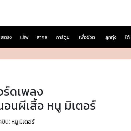
สตริง
แร็พ
สากล
การ์ตูน
เพื่อชีวิต
ลูกทุ่ง
ใต้
อร์ดเพลง
อนผีเสื้อ หนู มิเตอร์
ลปิน:
หนู มิเตอร์