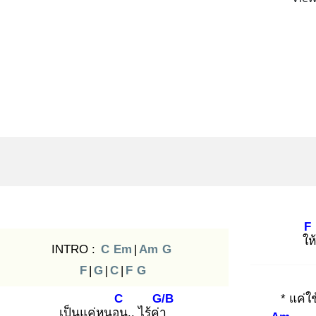
F
ให้
INTRO :
C
Em
|
Am
G
F
|
G
|
C
|
F
G
C
G/B
* แค่ใช
เป็นแค่หนอน
.. ไร้ค่า