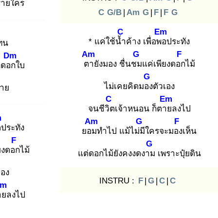
ร้ายใคร
C
G/B
|
Am
G
|
F
|
F
G
C
Em
* แค่ใช้น้ำ
ค้าง เพื่อพอ
ประทัง
ทน
Am
G
F
Dm
ตา
ยังมอง ชื่นชม
แค่เพียงดอก
ไม้
นดอก
ใบ
G
ไม่เคยคิดมอง
ตัวเอง
าย
C
Em
จนชีวิต
เจ้าหนอน ก็ตาย
ลงไป
m
Am
G
F
อ
ประทัง
ยอม
ทำไป แม้ไม่มี
ใครจะมอง
เห็น
F
G
ียงดอก
ไม้
แต่ดอกไม้ยังคงงดงาม
เพราะปุ๋ยดิน
เอง
INSTRU :
F
|
G
|
C
|
C
Em
าย
ลงไป