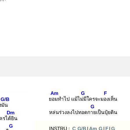
Am
G
F
ยอม
ทำไป แม้ไม่มี
ใครจะมอง
เห็น
G/B
งมัน
G
หล่นร่วงลงไปทอดกาย
เป็นปุ๋ยดิน
Dm
ครได้ยิ
น
G
INSTRU :
C
G/B
|
Am
G
|
F
|
G