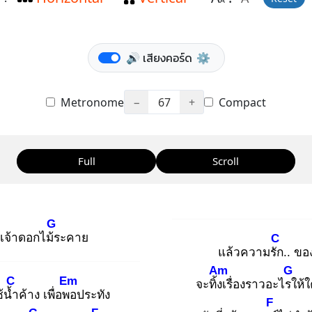
A
🔊 เสียงคอร์ด
⚙️
Metronome
−
67
+
Compact
Full
Scroll
G
เจ้าดอกไม้ร
ะคาย
C
แล้วความรัก
.. ขอ
Am
G
C
Em
จะทิ้งเ
รื่องราวอะไรใ
ห้ใ
้น้ำ
ค้าง เพื่อพอ
ประทัง
F