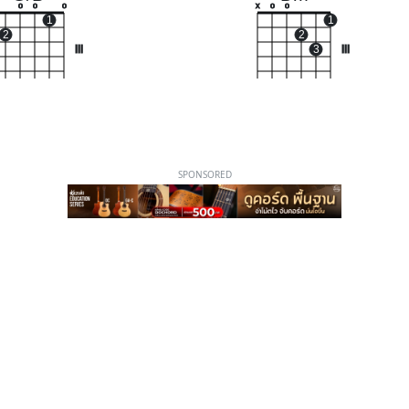
o
o
o
x
o
o
1
1
2
2
III
3
III
SPONSORED