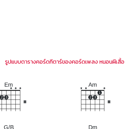
รูปแบบตารางคอร์ดกีตาร์ของคอร์ดเพลง หนอนผีเสื้อ
Em
Am
o
o
o
x
o
o
1
2
3
2
3
III
III
G/B
Dm