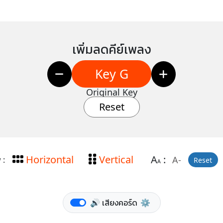
เพิ่มลดคีย์เพลง
Key G
Original Key
Reset
Horizontal
Vertical
A
:
A-
 :
Reset
A
🔊 เสียงคอร์ด
⚙️