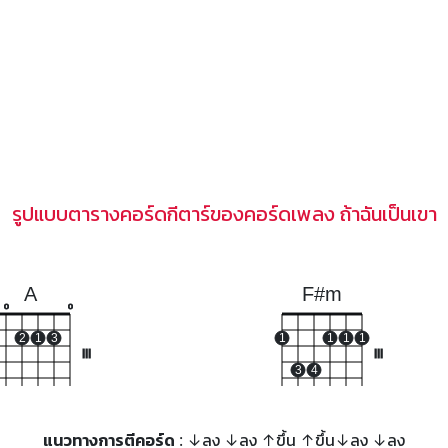
รูปแบบตารางคอร์ดกีตาร์ของคอร์ดเพลง ถ้าฉันเป็นเขา
A
F#m
o
o
2
1
3
1
1
1
1
III
III
3
4
แนวทางการตีคอร์ด
: ↓ลง ↓ลง ↑ขึ้น ↑ขึ้น↓ลง ↓ลง