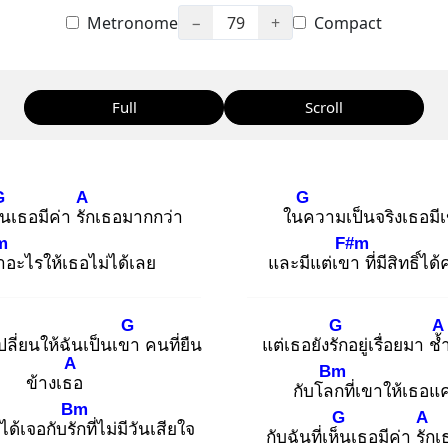
Metronome
−
79
+
Compact
Full
Scroll
G
A
G
็น
เธอมีค่า รัก
เธอมากกว่า
ในค
วามเป็นจริงเธอมี
m
F#m
ำ
อะไรให้เธอไม่ได้เลย
และมีแต่เขา
ที่มีสิทธิ์ไ
G
G
A
ปลี่ยนให้ฉันเป็นเขา
คนที่ยืน
แต่เธอยังรัก
อยู่เรื่อยมา ช้
A
Bm
ข้างเธอ
กับโลก
ที่เขาให้เธอแ
Bm
G
A
ด้เจอกับรัก
ที่ไม่มีวันเสียใจ
กับฉันที่เห็น
เธอมีค่า รัก
เ