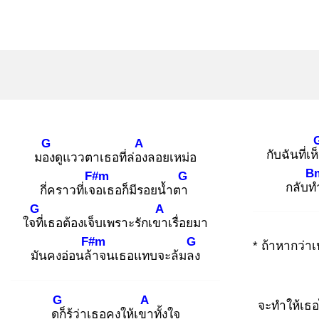
G
A
กับฉันที่เห
มอง
ดูแววตาเธอที่ล่อง
ลอยเหม่อ
B
F#m
G
กลับท
กี่คราวที่เจอ
เธอก็มีรอยน้ำตา
G
A
ใจที่
เธอต้องเจ็บเพราะรักเขา
เรื่อยมา
F#m
G
* ถ้าหากว่าเ
มันคงอ่อนล้า
จนเธอแทบจะล้มลง
G
A
จะทำให้เธอไ
ดูก็
รู้ว่าเธอคงให้เขา
ทั้งใจ