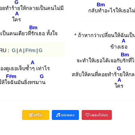
G
Bm
คอยทำร้าย
ให้กลายเป็นคนไม่มี
กลับทำ
อะไรให้เธอไม
A
ใคร
Bm
เป็นคนเดียวที่รัก
เธอ ทั้งใจ
* ถ้าหากว่าเปลี่ยนให้ฉันเป
A
ข้างเธอ
RU :
G
|
A
|
F#m
|
G
Bm
จะทำให้เธอได้เจอกับรัก
ที่
A
มองดูเธอเจ็บซ้ำๆ
เท่าไร
G
สลับให้คนที่คอยทำร้าย
ให้กล
F#m
G
A
ให้ใจฉั
นมันยิ่งทรมาน
ใคร
แก้ไข
ขอเพลง
เพลงโปรด