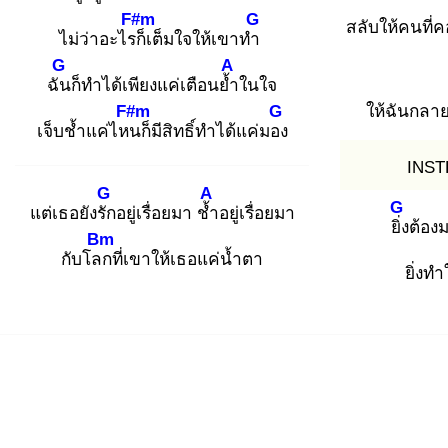
F#m
G
สลับให้คนที่
ไม่ว่าอะไรก็
เต็มใจให้เขาทำ
G
A
ฉัน
ก็ทำได้เพียงแค่เตือนย้ำ
ในใจ
F#m
G
ให้ฉันกลาย
เจ็บช้ำแค่ไหน
ก็มีสิทธิ์ทำได้แค่มอง
INST
G
A
G
แต่เธอยังรัก
อยู่เรื่อยมา ช้ำ
อยู่เรื่อยมา
ยิ่ง
ต้อง
Bm
กับโลก
ที่เขาให้เธอแค่น้ำตา
ยิ่งทำ