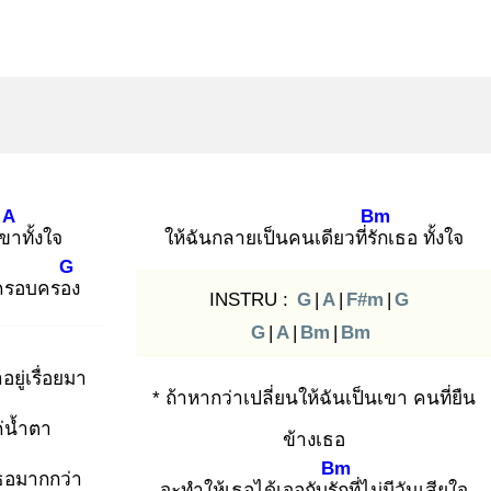
A
Bm
เขา
ทั้งใจ
ให้ฉันกลายเป็นคนเดียวที่รัก
เธอ ทั้งใจ
G
ด้ครอบครอง
INSTRU :
G
|
A
|
F#m
|
G
G
|
A
|
Bm
|
Bm
ำ
อยู่เรื่อยมา
* ถ้าหากว่าเปลี่ยนให้ฉันเป็นเขา คนที่ยืน
ค่น้ำตา
ข้างเธอ
Bm
ธอมากกว่า
จะทำให้เธอได้เจอกับรัก
ที่ไม่มีวันเสียใจ