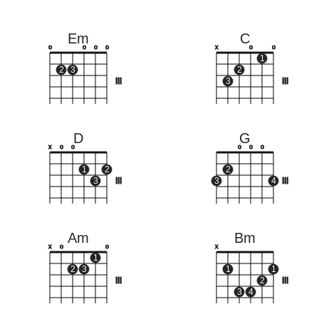
Em
C
o
o
o
o
x
o
o
1
2
3
2
III
3
III
D
G
x
o
o
o
o
o
1
2
2
3
III
3
4
III
Am
Bm
x
o
o
x
1
2
3
1
1
III
2
III
3
4