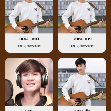
มักเจ้าละเด้
ฮักหน่อยๆ
บอม ลูกพระธาตุ
บอม ลูกพระธาตุ
เนาะ
รอจนฮัก