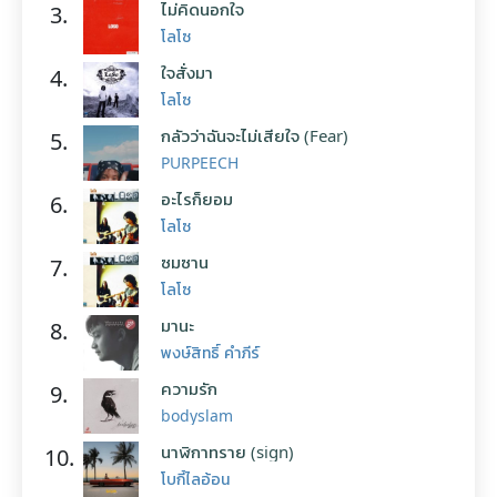
ไม่คิดนอกใจ
3.
โลโซ
ใจสั่งมา
4.
โลโซ
กลัวว่าฉันจะไม่เสียใจ (Fear)
5.
PURPEECH
อะไรก็ยอม
6.
โลโซ
ซมซาน
7.
โลโซ
มานะ
8.
พงษ์สิทธิ์ คำภีร์
ความรัก
9.
bodyslam
นาฬิกาทราย (sign)
10.
โบกี้ไลอ้อน