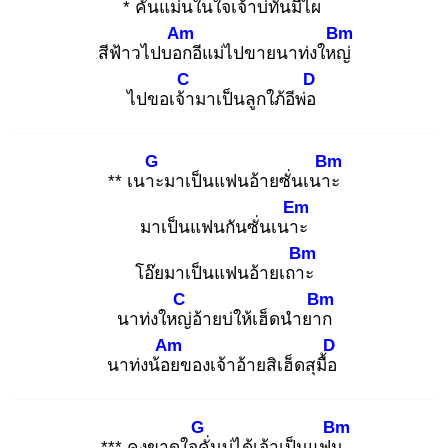
* คั่นแม่นในใจเ
จ้าบ่ทันมีไผ
Am
Bm
สีฟ้าวไปบอก
อีแม่ไปขายนาท่งใหญ่
C
D
ไปขอเจ้า
มาเป็นลูกใภ้อีพ่อ
G
Bm
** เนาะ
มาเป็นแฟนอ้ายซั่นเนาะ
Em
มาเป็นแฟนกันซั่นเนาะ
Bm
โอ๊ยมาเป็นแฟนอ้ายเถาะ
C
Bm
นาท่งใหญ่
อ้ายบ่ให้เฮ็ดนำยาก
Am
D
นาท่งน้อย
ของเจ้าอ้ายสิเฮ็ดสุมื้อ
G
Bm
*** คงขาดใจคั่
นบ่ได้เจ้าเป็นแฟน