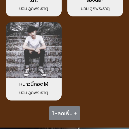
บอม ลูกพระธาตุ
บอม ลูกพระธาตุ
หนาวนี้กอดไผ๋
บอม ลูกพระธาตุ
โหลดเพิ่ม +