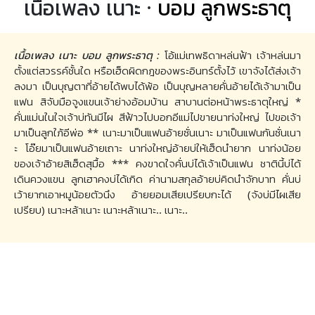
เนื้อเพลง เนาะ ·
บอม ลูกพระธาตุ
เนื้อเพลง เนาะ บอม ลูกพระธาตุ :
โอ้แม่เทพธิดาหล่นฟ้า เจ้าหล่นมา
ตั้งแต่สวรรค์ชั้นใด หรือเฮ็ดผิดกฎของพระอินทร์ตั้งไว้ เขาจังได้ส่งเจ้า
ลงมา เป็นบุญตาที่อ้ายได้พบได้พ้อ เป็นบุญหลายคั่นอ้ายได้เจ้ามาเป็น
แฟน สิจับมือจูงแขนเจ้าย่างอ้อมบ้าน สาบานต่อหน้าพระธาตุใหญ่ *
คั่นแม่นในใจเจ้าบ่ทันมีไผ สีฟ้าวไปบอกอีแม่ไปขายนาท่งใหญ่ ไปขอเจ้า
มาเป็นลูกใภ้อีพ่อ ** เนาะมาเป็นแฟนอ้ายซั่นเนาะ มาเป็นแฟนกันซั่นเนา
ะ โอ๊ยมาเป็นแฟนอ้ายเถาะ นาท่งใหญ่อ้ายบ่ให้เฮ็ดนำยาก นาท่งน้อย
ของเจ้าอ้ายสิเฮ็ดสุมื้อ *** คงขาดใจคั่นบ่ได้เจ้าเป็นแฟน ชาตินี้บ่ได้
เดินควงแขน ลูกเฮาคงบ่ได้เกิด ค่านามสกุลอ้ายบ่คิดนำจักบาท คั่นบ่
เว้ายากเอาหมูน้อยตัวนึง อ้ายยอมเสียเปรียบกะได้ (จังบ่มีไผเสีย
เปรียบ) เนาะหล้าเนาะ เนาะหล้าเนาะ.. เนาะ..