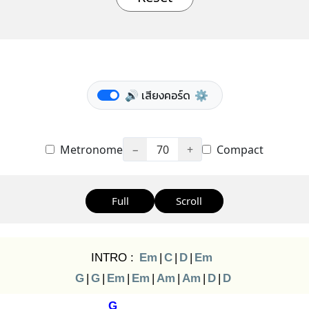
🔊 เสียงคอร์ด
⚙️
Metronome
−
70
+
Compact
Full
Scroll
INTRO :
Em
|
C
|
D
|
Em
G
|
G
|
Em
|
Em
|
Am
|
Am
|
D
|
D
G