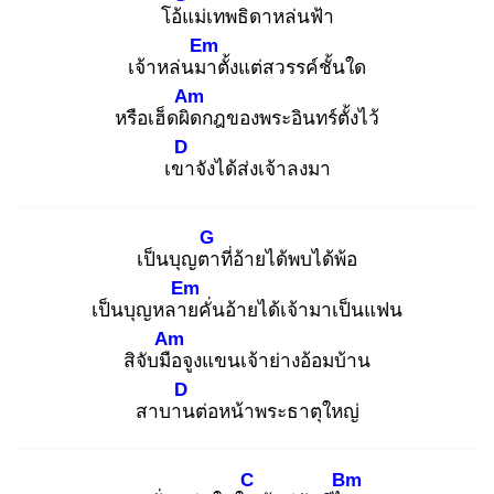
โอ้แ
ม่เทพธิดาหล่นฟ้า
Em
เจ้าหล่นมา
ตั้งแต่สวรรค์ชั้นใด
Am
หรือเฮ็ดผิด
กฎของพระอินทร์ตั้งไว้
D
เขา
จังได้ส่งเจ้าลงมา
G
เป็นบุญตา
ที่อ้ายได้พบได้พ้อ
Em
เป็นบุญหลาย
คั่นอ้ายได้เจ้ามาเป็นแฟน
Am
สิจับมือ
จูงแขนเจ้าย่างอ้อมบ้าน
D
สาบาน
ต่อหน้าพระธาตุใหญ่
C
Bm