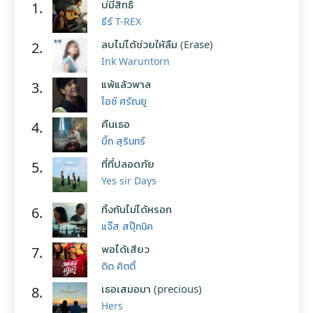
บ่มีสิทธิ์
1.
ธีร์ T-REX
ลบไม่ได้ช่วยให้ลืม (Erase)
2.
Ink Waruntorn
แพ้แล้วพาล
3.
ไอซ์ ศรัณยู
คืนเธอ
4.
บิ๊ก สุรินทร์
ที่ที่ปลอดภัย
5.
Yes sir Days
ทิ้งกันไม่ได้หรอก
6.
แจ๊ส สปุ๊กนิค
พอได้เสียว
7.
ดิด คิตตี้
เธอเสมอมา (precious)
8.
Hers