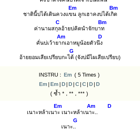
Em
Bm
ชาตินี้บ่ได้เดินควงแขน
ลูกเฮาคงบ่ได้เกิด
C
Bm
ค่านามสกุล
อ้ายบ่คิดนำจักบาท
Am
D
คั่นบ่เว้ายาก
เอาหมูน้อยตัวนึง
G
อ้ายยอมเสียเปรียบกะได้
(จังบ่มีไผเสียเปรียบ)
INSTRU :
Em
( 5 Times )
Em
|
Em
|
D
|
D
|
C
|
C
|
D
|
D
( ซ้ำ * , ** , *** )
Em
Am
D
เนาะหล้าเนาะ
เนาะหล้าเนาะ
..
G
เนาะ..