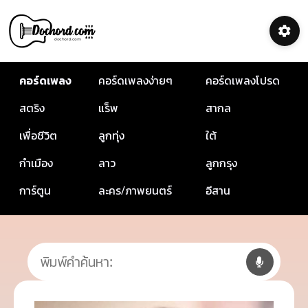
คอร์ดเพลง
คอร์ดเพลงง่ายๆ
คอร์ดเพลงโปรด
สตริง
แร็พ
สากล
เพื่อชีวิต
ลูกทุ่ง
ใต้
กำเมือง
ลาว
ลูกกรุง
การ์ตูน
ละคร/ภาพยนตร์
อีสาน