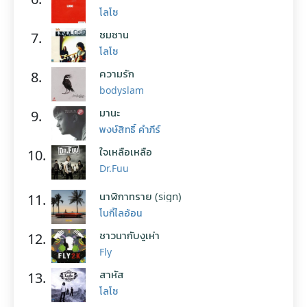
โลโซ
ซมซาน
7.
โลโซ
ความรัก
8.
bodyslam
มานะ
9.
พงษ์สิทธิ์ คำภีร์
ใจเหลือเหลือ
10.
Dr.Fuu
นาฬิกาทราย (sign)
11.
โบกี้ไลอ้อน
ชาวนากับงูเห่า
12.
Fly
สาหัส
13.
โลโซ