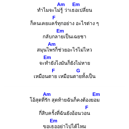
Am
Em
ทำไมจะไม่รู้
ว่าเธอเ
ปลี่ยน
F
ก็คนเคยแคร์
ทุกอย่าง อะไรต่าง ๆ
Em
กลับกลาย
เป็นเฉยชา
Am
สมุนไพร
ก็ช่วยอะไรไม่ไหว
Em
จะทำ
ยังไงมันก็ยังไม่หาย
F
G
เหมือนตาย
เหมือนตาย
ทั้งเป็น
Am
Em
โอ้สุดที่รัก
สุดท้ายฉันก็คงต้องยอม
F
กี่สิบครั้งที่ฉันยังอ้อนวอน
Em
ขอเธอ
อย่าไปได้ไหม