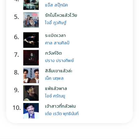
แจ๊ส สปุ๊กนิค
รักไม่ไหวแล้วโว้ย
5.
โจอี้ ภูวศิษฐ์
ระเบิดเวลา
6.
ศาล สานศิลป์
ภวังค์จิต
7.
ปราง ปรางทิพย์
สิลืมเขาแล้วล่ะ
8.
เน็ค นฤพล
แพ้แล้วพาล
9.
ไอซ์ ศรัณยู
เจ้าสาวที่กลัวฝน
10.
เต๋อ เรวัต พุทธินันท์