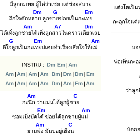
มีลูกกะเทย
ผู้ได๋ว่าเชย
แต่ข่อยสบาย
แต่งโตเป็น
Dm
G
Em
ถืกใจคักหลาย
ลูกชาย
ข่อยเป็นกะเทย
กะอุกใจแต่
Am
A7
Dm
ได้เทิ่งลูกชาย
ได้เทิ่งลูกสาว
ในคราวเดียว
เลย
G
Em
Am
ดีใจลู
กเป็นกะเทย
บ่เคยทำเรื่องเสียใจให้แม่
บอก
พ่อเพิ่นก
INSTRU :
Dm
Em
|
Am
Am
|
Am
|
Am
|
Am
|
Dm
|
Dm
|
Dm
|
Em
Am
|
Am
|
Am
|
Am
|
Dm
|
Am
|
Em
|
Am
ว่าลูก
Am
C
กะนึก
ว่าแม่นได้ลูกผู้ชาย
Em
Am
ซอมเบิ่งบัดได๋
ข่อยได้ลูกชายผู้แม่
Am
C
บัดฮ
ยามพ่อ
มันบ่อยู่เฮือน