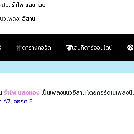
ลปิน:
รำไพ แสงทอง
นวเพลง:
อีสาน
์
ตารางคอร์ด
เล่นกีตาร์ออนไลน์
ิน
รำไพ แสงทอง
เป็นเพลงแนวอีสาน โดยคอร์ดในเพลงนี
ด A7
,
คอร์ด F