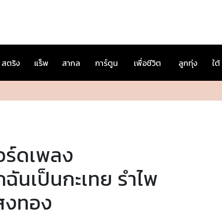
สตริง
แร็พ
สากล
การ์ตูน
เพื่อชีวิต
ลูกทุ่ง
ใต้
อร์ดเพลง
กฉันเป็นกะเทย รำไพ
สงทอง