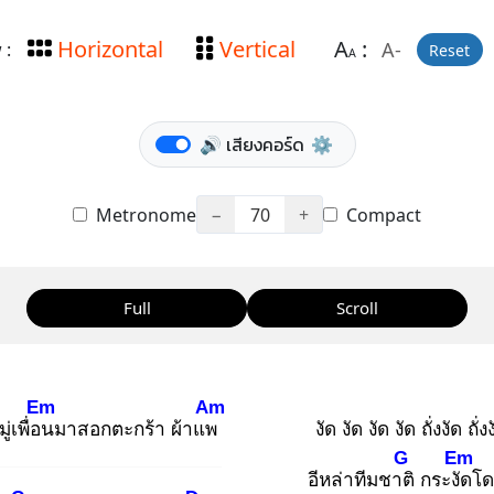
Horizontal
Vertical
A
:
A-
 :
Reset
A
🔊 เสียงคอร์ด
⚙️
Metronome
−
70
+
Compact
Full
Scroll
Em
Am
่เพื่อน
มาสอกตะกร้า ผ้าแพ
งัด งัด งัด งัด ถั่งงัด ถั่งง
G
Em
อีหล่าทีมชาติ
กระงัด
โด