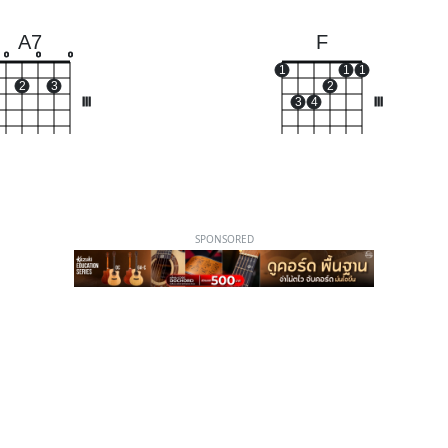
A7
F
o
o
o
1
1
1
2
3
2
III
3
4
III
SPONSORED