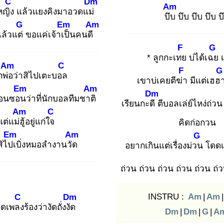
C
Dm
Am
หญิง
แล้วแยงคิงมาอวดแม่
บึบ
บึบ บึบ บึบ บ
G
Em
Am
แล้วแต่
ขอแค่เจ้าเป็
นคนดี
F
G
* ลูกกะเทย
บ่ได้เฉย
เ
Am
C
F
G
พ่อ
ว่าสิไปเตะบอล
เขาบ่เคยตีฆ่า
มีแต่เฮฮ
Em
Am
Dm
ะออนซอน
ว่าที่นักบอลทีมชาติ
เรียนกะดี
ตีบอลเล่ย์ไหง่ถ่วน
Am
C
แต่แม่ฮู้
อยู่แก่ใจ
คิดก่อกวน
Em
Am
G
สิไปเ
บิ่งหมอลำงานวัด
อยากเกินแต่เรื่องม่วน
โดดเด
ถ่วน ถ่วน ถ่วน ถ่วน ถ่วน ถ่ว
INSTRU :
Am
|
Am
|
C
Dm
อดเพลง
ร้องว่างัดถั่งงัด
Dm
|
Dm
|
G
|
A