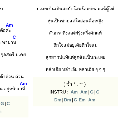
ึบ
บ่เคยเขินเดินสะบัดใส่พร้อมบ่ยอมแพ้ผู้ได๋
หุ่นเป็นชายแต่ใจอ่อนคือหญิง
Am
ด้อค่ะ
สันกระทิงเแต่ฟรุ้งฟริ้งคักแท้
C
า
พาม่วน
ถืกใจแม่อยู่เด้อถืกใจแม่
 กุลสตรี บ่เคย
ลูกสาวบ่แท้แต่ลูกฉันเป็นกะเทย
หล่าเอ้ย หล่าเอ้ย หล่าเอ้ย ๆ ๆ ๆ
้าถ่วน ถ่วน
Am
( ซ้ำ * , ** )
น อยู่หน้าเวที
INSTRU :
Am
|
Am
|
G
|
C
Dm
|
Dm
|
G
Em
|
Am
G
|
C
m