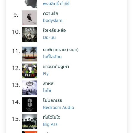
พงษ์สิทธิ์ คำภีร์
ความรัก
9.
bodyslam
ใจเหลือเหลือ
10.
Dr.Fuu
นาฬิกาทราย (sign)
11.
โบกี้ไลอ้อน
ชาวนากับงูเห่า
12.
Fly
สาหัส
13.
โลโซ
ไม่บอกเธอ
14.
Bedroom Audio
ทิ้งไว้ในใจ
15.
Big Ass