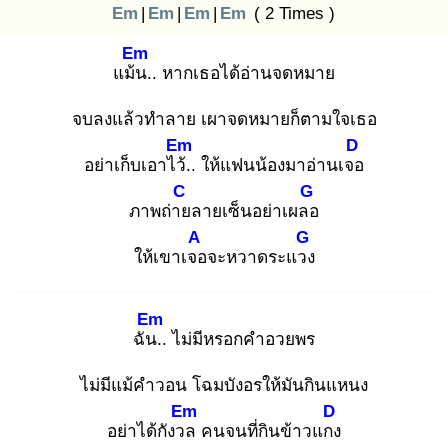
Em
|
Em
|
Em
|
Em
( 2 Times )
Em
แม้น
.. หากเธอได้อ่านจดหมาย
จบลงแล้วทำลาย เผาจดหมายก็ตามใจเธอ
Em
D
อย่าเก็บเอาไว้.
. ให้แฟนน้องมาอ่านเจอ
C
G
ภาพถ่าย
ลายเซ็นอย่าเผลอ
A
G
ให้เขาเจอ
จะหวาดระแวง
Em
ฉัน.
. ไม่มีหรอกคำอวยพร
ไม่มีแม้คำวอน โฉมบังอรให้มันกินแหนง
Em
D
อย่าได้กังวล
คนจนที่กินข้าวแกง