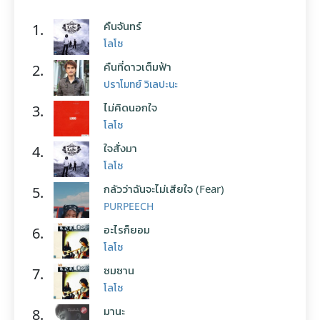
คืนจันทร์
1.
โลโซ
คืนที่ดาวเต็มฟ้า
2.
ปราโมทย์ วิเลปะนะ
ไม่คิดนอกใจ
3.
โลโซ
ใจสั่งมา
4.
โลโซ
กลัวว่าฉันจะไม่เสียใจ (Fear)
5.
PURPEECH
อะไรก็ยอม
6.
โลโซ
ซมซาน
7.
โลโซ
มานะ
8.