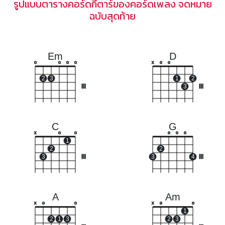
รูปแบบตารางคอร์ดกีตาร์ของคอร์ดเพลง จดหมาย
ฉบับสุดท้าย
Em
D
o
o
o
o
x
o
o
2
3
1
2
III
3
III
C
G
x
o
o
o
o
o
1
2
2
3
III
3
4
III
A
Am
x
o
o
x
o
o
1
2
1
3
2
3