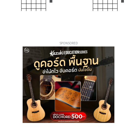
III
III
SPONSORED