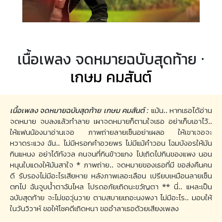
เนื้อเพลง จดหมายฉบับสุดท้าย ·
เกษม คมสันต์
เนื้อเพลง จดหมายฉบับสุดท้าย เกษม คมสันต์ :
แม้น.. หากเธอได้อ่าน
จดหมาย จบลงแล้วทำลาย เผาจดหมายก็ตามใจเธอ อย่าเก็บเอาไว้..
ให้แฟนน้องมาอ่านเจอ ภาพถ่ายลายเซ็นอย่าเผลอ ให้เขาเจอจะ
หวาดระแวง ฉัน.. ไม่มีหรอกคำอวยพร ไม่มีแม้คำวอน โฉมบังอรให้มัน
กินแหนง อย่าได้กังวล คนจนที่กินข้าวแกง ไปเถิดไปกินของแพง นอน
หนุนใบแดงให้มันสาใจ * ภาพถ่าย.. จดหมายของเธอที่มี ขอส่งคืนคน
ดี รับรองไม่มีอะไรเสียหาย หลังภาพเลอะเลือน เปรียบเหมือนลายเซ็น
ตกไป ฉันจูบน้ำตาฉันไหล โปรดอภัยเถิดนะขวัญตา ** นี่.. แหละเป็น
ฉบับสุดท้าย จะไม่ขอวุ่นวาย ตามสบายเถอะนงพงา ไม่มีอะไร.. มอบให้
ในวันวิวาห์ ขอให้โชคดีเถิดหนา ขออำลาเธอด้วยเสียงเพลง