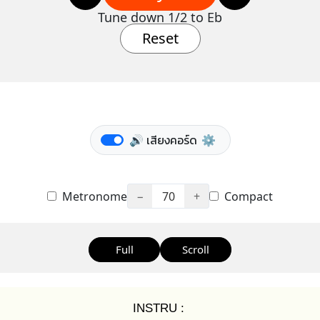
Tune down 1/2 to Eb
Reset
🔊 เสียงคอร์ด
⚙️
Metronome
−
70
+
Compact
Full
Scroll
INSTRU :