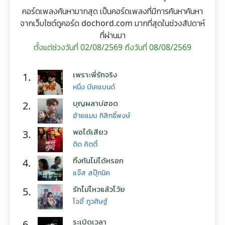
คอร์ดเพลงค้นหามากสุด เป็นคอร์ดเพลงที่มีการค้นหาค้นหา
จากเว็บไซต์ดูคอร์ด dochord.com มากที่สุดในช่วงสัปดาห์
ที่ผ่านมา
ตั้งแต่ช่วงวันที่ 02/08/2569 ถึงวันที่ 08/08/2569
เพราะพี่รักจริง
1.
หนึ่ง บีเคแบนด์
บุญผลาบ่ฮอด
2.
อ้ายแมน ภิสิทธิ์พงษ์
พอได้เสียว
3.
ดิด คิตตี้
ทิ้งกันไม่ได้หรอก
4.
แจ๊ส สปุ๊กนิค
รักไม่ไหวแล้วโว้ย
5.
โจอี้ ภูวศิษฐ์
ระเบิดเวลา
6.