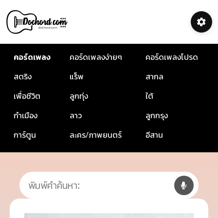
คอร์ดเพลง
คอร์ดเพลงง่ายๆ
คอร์ดเพลงโปรด
สตริง
แร็พ
สากล
เพื่อชีวิต
ลูกทุ่ง
ใต้
กำเมือง
ลาว
ลูกกรุง
การ์ตูน
ละคร/ภาพยนตร์
อีสาน