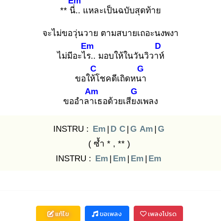
Em
** นี่..
แหละเป็นฉบับสุดท้าย
จะไม่ขอวุ่นวาย ตามสบายเถอะนงพงา
Em
D
ไม่มีอะไร.
. มอบให้ในวันวิวาห์
C
G
ขอให้โ
ชคดีเถิดหนา
Am
G
ขออำลาเ
ธอด้วยเสียง
เพลง
INSTRU :
Em
|
D
C
|
G
Am
|
G
( ซ้ำ * , ** )
INSTRU :
Em
|
Em
|
Em
|
Em
แก้ไข
ขอเพลง
เพลงโปรด