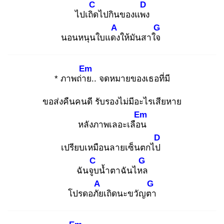
C
D
ไปเถิด
ไปกินของแพง
A
G
นอนหนุนใบแดง
ให้มันสาใจ
Em
* ภาพถ่าย
.. จดหมายของเธอที่มี
ขอส่งคืนคนดี รับรองไม่มีอะไรเสียหาย
Em
หลังภาพเลอะเลือน
D
เปรียบเหมือนลายเซ็นตกไป
C
G
ฉันจูบ
น้ำตาฉันไหล
A
G
โปรดอภัย
เถิดนะขวัญตา