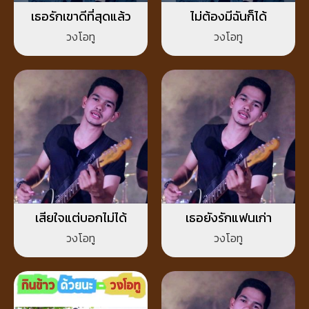
เธอรักเขาดีที่สุดแล้ว
ไม่ต้องมีฉันก็ได้
วงโอทู
วงโอทู
เสียใจแต่บอกไม่ได้
เธอยังรักแฟนเก่า
วงโอทู
วงโอทู