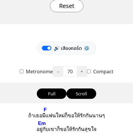
Reset
🔊 เสียงคอร์ด
⚙️
Metronome
−
70
+
Compact
Full
Scroll
F
ถ้าเธอมีแ
ฟนใหม่ก็ขอให้รักกันนานๆ
Em
อยู่กั
บเขาก็ขอให้รักกันสุขใจ