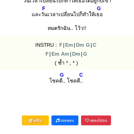
วัน
เวลาเปลี่ยนไปก็ทำให้เธอ
ได้อยู่กับเขา
F
G
และวัน
เวลาเปลี่ยนไปก็ทำให้เธอ
หมดรักฉัน.. โว้ว!!
INSTRU :
F
|
Em
|
Dm
G
|
C
F
|
Em
Am
|
Dm
|
G
( ซ้ำ * , * )
G
C
โชคดี..
โชคดี..
แก้ไข
ขอเพลง
เพลงโปรด