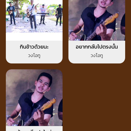
กินข้าวด้วยนะ
อยากกลับไปตรงนั้น
วงโอทู
วงโอทู