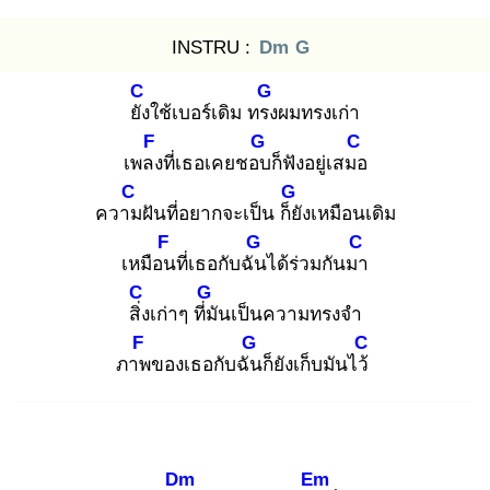
INSTRU :
Dm
G
C
G
ยัง
ใช้เบอร์เดิม ทรง
ผมทรงเก่า
F
G
C
เพลง
ที่เธอเคยชอบ
ก็ฟังอยู่เสมอ
C
G
ความ
ฝันที่อยากจะเป็น ก็ยั
งเหมือนเดิม
F
G
C
เหมือน
ที่เธอกับฉัน
ได้ร่วมกันมา
C
G
สิ่ง
เก่าๆ ที่มั
นเป็นความทรงจำ
F
G
C
ภาพ
ของเธอกับฉัน
ก็ยังเก็บมันไว้
Dm
Em