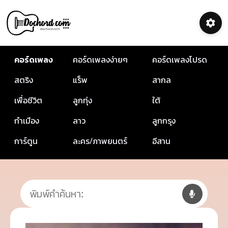
คอร์ดเพลง
คอร์ดเพลงง่ายๆ
คอร์ดเพลงโปรด
สตริง
แร็พ
สากล
เพื่อชีวิต
ลูกทุ่ง
ใต้
กำเมือง
ลาว
ลูกกรุง
การ์ตูน
ละคร/ภาพยนตร์
อีสาน