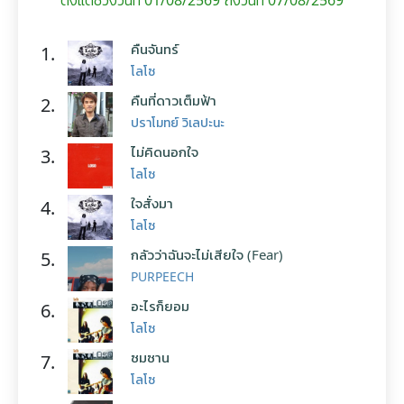
คืนจันทร์
1.
โลโซ
คืนที่ดาวเต็มฟ้า
2.
ปราโมทย์ วิเลปะนะ
ไม่คิดนอกใจ
3.
โลโซ
ใจสั่งมา
4.
โลโซ
กลัวว่าฉันจะไม่เสียใจ (Fear)
5.
PURPEECH
อะไรก็ยอม
6.
โลโซ
ซมซาน
7.
โลโซ