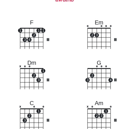
F
Em
o
o
o
o
1
1
1
2
2
3
3
4
III
III
Dm
G
x
o
o
o
o
o
1
2
2
3
III
3
4
III
C
Am
x
o
o
x
o
o
1
1
2
2
3
3
III
III