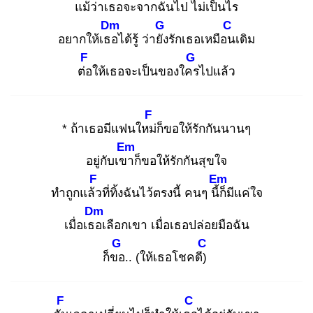
แม้ว่าเธอ
จะจากฉันไป ไม่เ
ป็นไร
Dm
G
C
อยากให้เธอ
ได้รู้ ว่ายัง
รักเธอเหมือน
เดิม
F
G
ต่อ
ให้เธอจะเป็นของใคร
ไปแล้ว
F
* ถ้าเธอมีแฟนใหม่
ก็ขอให้รักกันนานๆ
Em
อยู่กับเขา
ก็ขอให้รักกันสุขใจ
F
Em
ทำถูกแล้ว
ที่ทิ้งฉันไว้ตรงนี้ คนๆ นี้ก็
มีแค่ใจ
Dm
เมื่อเธอ
เลือกเขา เมื่อเธอปล่อยมือฉัน
G
C
ก็ขอ
.. (ให้เธอโชคดี)
F
C