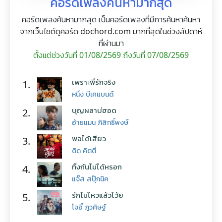
คอร์ดเพลงค้นหามากสุด
คอร์ดเพลงค้นหามากสุด เป็นคอร์ดเพลงที่มีการค้นหาค้นหา
จากเว็บไซต์ดูคอร์ด dochord.com มากที่สุดในช่วงสัปดาห์
ที่ผ่านมา
ตั้งแต่ช่วงวันที่ 01/08/2569 ถึงวันที่ 07/08/2569
เพราะพี่รักจริง
1.
หนึ่ง บีเคแบนด์
บุญผลาบ่ฮอด
2.
อ้ายแมน ภิสิทธิ์พงษ์
พอได้เสียว
3.
ดิด คิตตี้
ทิ้งกันไม่ได้หรอก
4.
แจ๊ส สปุ๊กนิค
รักไม่ไหวแล้วโว้ย
5.
โจอี้ ภูวศิษฐ์