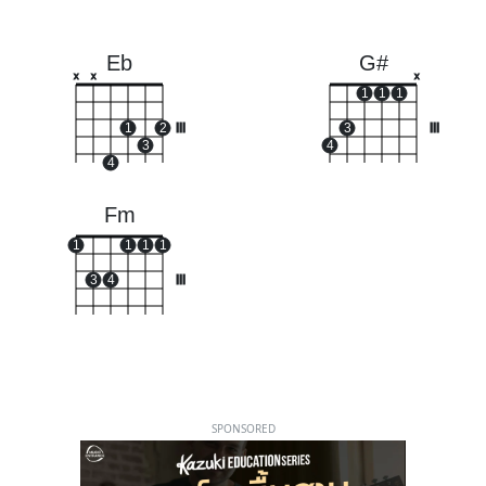
Eb
G#
x
x
x
1
1
1
1
2
III
3
III
3
4
4
Fm
1
1
1
1
3
4
III
SPONSORED