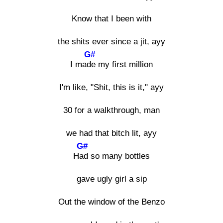
Know that I been with
the shits ever since a jit, ayy
G#
I made
my first million
I'm like, "Shit, this is it," ayy
30 for a walkthrough, man
we had that bitch lit, ayy
G#
Had
so many bottles
gave ugly girl a sip
Out the window of the Benzo