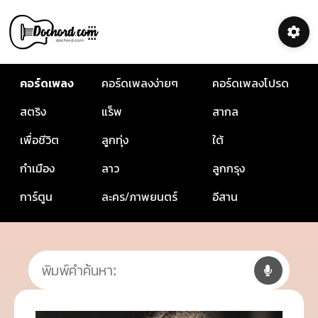
คอร์ดเพลง
คอร์ดเพลงง่ายๆ
คอร์ดเพลงโปรด
สตริง
แร็พ
สากล
เพื่อชีวิต
ลูกทุ่ง
ใต้
กำเมือง
ลาว
ลูกกรุง
การ์ตูน
ละคร/ภาพยนตร์
อีสาน