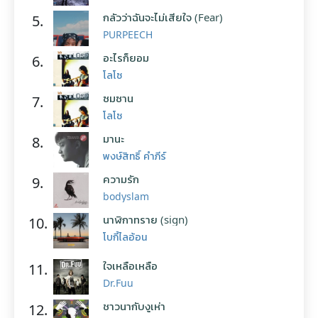
กลัวว่าฉันจะไม่เสียใจ (Fear)
5.
PURPEECH
อะไรก็ยอม
6.
โลโซ
ซมซาน
7.
โลโซ
มานะ
8.
พงษ์สิทธิ์ คำภีร์
ความรัก
9.
bodyslam
นาฬิกาทราย (sign)
10.
โบกี้ไลอ้อน
ใจเหลือเหลือ
11.
Dr.Fuu
ชาวนากับงูเห่า
12.