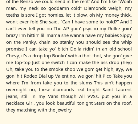
of the Benzo we could send in the rent' And I'm like "Woah
man, my neck so goddamn cold” Diamonds weigh, my
teeths is sore I got homies, let it blow, oh My money thick,
won't ever fold She said, "Can I have some to hold?" And I
can’t ever tell you no The AP goin' psycho my Rollie goin'
brazy I'm hittin' lil' mama she wanna have my babies Sippy
on the Panky, chain so stanky You should see the whip
promise I can take yo' bitch Dolla ridin' in an old school
Chevy, it's a drop top Boolin' with a thot-thot, she gon' give
me top-top Just one switch I can make the ass drop (hey)
Uh, take you to the smoke shop We gon' get high, ayy, we
gon' hit Rodeo Dial up Valentino, we gon' hit Pico Take you
where I'm from take you to the slums This ain't happen
overnight no, these diamonds real bright Saint Laurent
jeans, still in my Vans though All VVSs, put you in a
necklace Girl, you look beautiful tonight Stars on the roof,
they matching with the jewelry