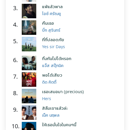
แพ้แล้วพาล
3.
ไอซ์ ศรัณยู
คืนเธอ
4.
บิ๊ก สุรินทร์
ที่ที่ปลอดภัย
5.
Yes sir Days
ทิ้งกันไม่ได้หรอก
6.
แจ๊ส สปุ๊กนิค
พอได้เสียว
7.
ดิด คิตตี้
เธอเสมอมา (precious)
8.
Hers
สิลืมเขาแล้วล่ะ
9.
เน็ค นฤพล
ให้เธอมั่นใจในคนๆนี้
10.