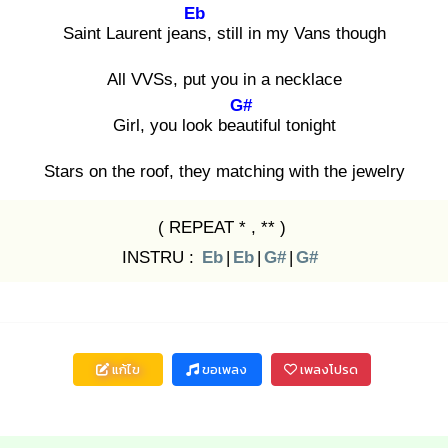
Eb
Saint Laurent jeans
, still in my Vans though
All VVSs, put you in a necklace
G#
Girl, you look beau
tiful tonight
Stars on the roof, they matching with the jewelry
( REPEAT * , ** )
INSTRU :
Eb
|
Eb
|
G#
|
G#
แก้ไข
ขอเพลง
เพลงโปรด