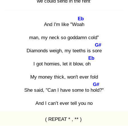
we could send in the rent'
Eb
And I'm like "Woah
man, my neck so goddamn cold”
G#
Diamonds weigh, my teeths is sore
Eb
I got homies, let it blow, oh
My money thick, won't ever fold
G#
She said, "Can I have some to hold
?"
And I can’t ever tell you no
( REPEAT * , ** )