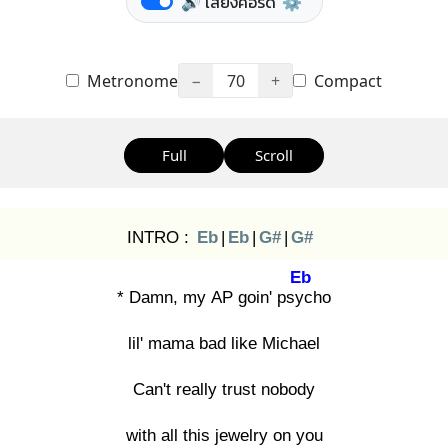
🔊 เสียงคอร์ด
⚙️
Metronome
−
70
+
Compact
Full
Scroll
INTRO :
Eb
|
Eb
|
G#
|
G#
Eb
* Damn, my AP goin' psyc
ho
lil' mama bad like Michael
Can't really trust nobody
with all this jewelry on you