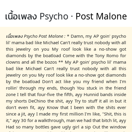
เนื้อเพลง Psycho ·
Post Malone
เนื้อเพลง Psycho Post Malone :
* Damn, my AP goin' psycho
lil' mama bad like Michael Can't really trust nobody with all
this jewelry on you My roof look like a no-show got
diamonds by the boatload Come with the Tony Romo for
clowns and all the bozos ** My AP goin' psycho lil' mama
bad like Michael Can't really trust nobody with all this
jewelry on you My roof look like a no-show got diamonds
by the boatload Don't act like you my friend when I'm
rollin' through my ends, though You stuck in the friend
zone I tell that four-five the fifth, ayy Hunnid bands inside
my shorts DeChino the shit, ayy Try to stuff it all in but it
don't even fit, ayy Know that I been with the shits ever
since a jit, ayy I made my first million I'm like, "Shit, this is
it," ayy 30 for a walkthrough, man we had that bitch lit, ayy
Had so many bottles gave ugly girl a sip Out the window