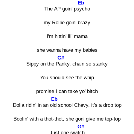
Eb
The AP goin' psyc
ho
my Rollie goin' brazy
I'm hittin' lil' mama
she wanna have my babies
G#
Sippy on the Pan
ky, chain so stanky
You should see the whip
promise I can take yo' bitch
Eb
Dolla ridin' in an old
school Chevy, it's a drop top
Boolin' with a thot-thot, she gon' give me top-top
G#
Just one switch