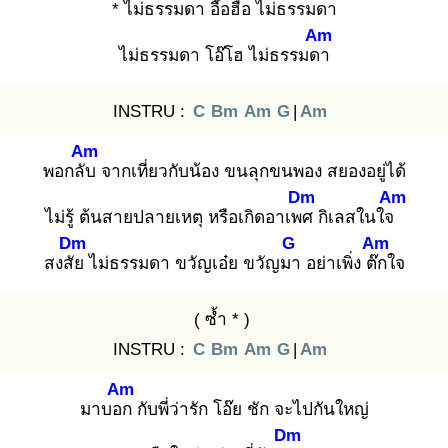
* ไม่ธรรมดา
อื๊อฮือ ไม่ธรรมดา
Am
ไม่ธรรมดา โอ๊โฮ ไม่ธรรมดา
INSTRU :
C
Bm
Am
G
|
Am
Am
พอกลับ
จากเที่ยวกับน้อง ขนลุกขนพอง สยองอยู่ได้
Dm
Am
ไม่รู้ ต้นสายปลายเหตุ หรือเกิดอาเพศ
กิเลสในใจ
Dm
G
Am
สงสัย
ไม่ธรรมดา ขวัญเอ๋ย ขวัญมา
อย่าเพิ่ง ต๊ก
ใจ
( ซ้ำ * )
INSTRU :
C
Bm
Am
G
|
Am
Am
มาบอก
กับพี่ว่ารัก โอ๊ย ชัก จะไปกันใหญ่
Dm