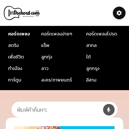
คอร์ดเพลง
คอร์ดเพลงง่ายๆ
คอร์ดเพลงโปรด
สตริง
แร็พ
สากล
เพื่อชีวิต
ลูกทุ่ง
ใต้
กำเมือง
ลาว
ลูกกรุง
การ์ตูน
ละคร/ภาพยนตร์
อีสาน