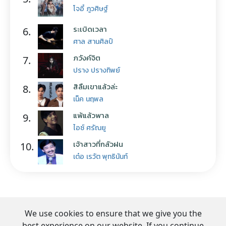
โจอี้ ภูวศิษฐ์
ระเบิดเวลา
6.
ศาล สานศิลป์
ภวังค์จิต
7.
ปราง ปรางทิพย์
สิลืมเขาแล้วล่ะ
8.
เน็ค นฤพล
แพ้แล้วพาล
9.
ไอซ์ ศรัณยู
เจ้าสาวที่กลัวฝน
10.
เต๋อ เรวัต พุทธินันท์
We use cookies to ensure that we give you the
best experience on our website. If you continue