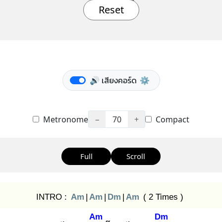
Reset
🔊 เสียงคอร์ด
⚙️
Metronome
−
70
+
Compact
Full
Scroll
INTRO :
Am
|
Am
|
Dm
|
Am
( 2 Times )
Am
Dm