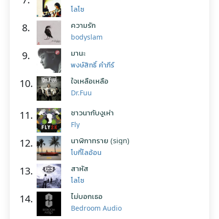
โลโซ
ความรัก
8.
bodyslam
มานะ
9.
พงษ์สิทธิ์ คำภีร์
ใจเหลือเหลือ
10.
Dr.Fuu
ชาวนากับงูเห่า
11.
Fly
นาฬิกาทราย (sign)
12.
โบกี้ไลอ้อน
สาหัส
13.
โลโซ
ไม่บอกเธอ
14.
Bedroom Audio