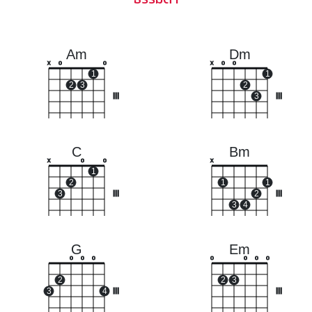
Am
Dm
x
o
o
x
o
o
1
1
2
3
2
III
3
III
C
Bm
x
o
o
x
1
2
1
1
3
III
2
III
3
4
G
Em
o
o
o
o
o
o
o
2
2
3
3
4
III
III