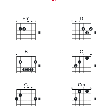
Em
D
o
o
o
o
x
o
o
2
3
1
2
III
3
III
B
C
x
x
o
o
1
1
1
2
III
3
III
3
3
3
G
Cm
o
o
o
x
o
x
2
1
2
3
4
III
4
III