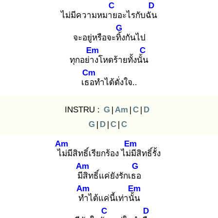
C
D
ไม่มีความหมาย
อะไรกับฉัน
G
จะอยู่หรือจะทิ้ง
กันไป
Em
C
ทุกอย่าง
โหดร้ายทั้งนั้น
Cm
เธอ
ทำได้ดั่งใจ..
INSTRU :
G
|
Am
|
C
|
D
G
|
D
|
C
|
C
Am
Em
ไม่
มีสิทธิ์เรียกร้อง ไม่มี
สิทธิ์รั้ง
Am
G
มีสิ
ทธิ์แค่ยังรักเธอ
Am
Em
ทำ
ได้แค่นี้เท่านั้น
C
D