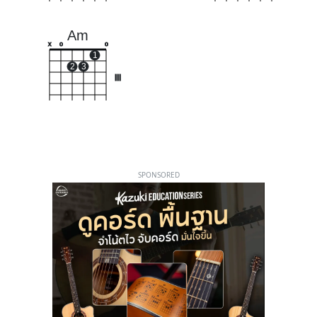
Am
x
o
o
1
2
3
III
SPONSORED