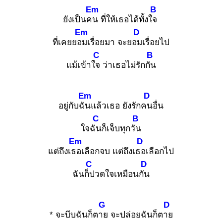
Em
B
ยังเป็นคน
ที่ให้เธอได้ทั้งใจ
Em
D
ที่เคยยอม
เรื่อยมา จะยอม
เรื่อยไป
C
B
แม้เข้าใจ
ว่าเธอไม่รักกัน
Em
D
อยู่กับฉัน
แล้วเธอ ยังรักคน
อื่น
C
B
ใจฉัน
ก็เจ็บทุกวัน
Em
D
แต่ถึงเธอ
เลือกจบ แต่ถึงเธอ
เลือกไป
C
D
ฉันก็ป
วดใจเหมือนกัน
G
D
* จะบีบฉันก็ตาย
จะปล่อยฉันก็ตาย