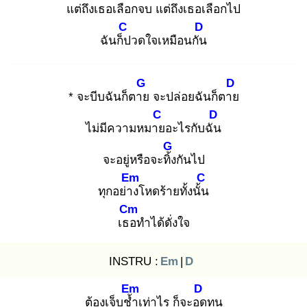
แต่ถึงเธอ
เลือกจบ แต่ถึงเธอ
เลือกไป
C
D
ฉันก็ป
วดใจเหมือนกัน
G
D
* จะบีบฉันก็ตาย
จะปล่อยฉันก็ตาย
C
D
ไม่มีความหมาย
อะไรกับฉัน
G
จะอยู่หรือจะทิ้ง
กันไป
Em
C
ทุกอย่าง
โหดร้ายทั้งนั้น
Cm
เธอ
ทำได้ดั่งใจ
INSTRU :
Em
|
D
Em
D
ต้องเจ็บช้ำ
เท่าไร ก็จะอด
ทน