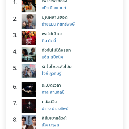
เพราะพี่รักจริง
1.
หนึ่ง บีเคแบนด์
บุญผลาบ่ฮอด
2.
อ้ายแมน ภิสิทธิ์พงษ์
พอได้เสียว
3.
ดิด คิตตี้
ทิ้งกันไม่ได้หรอก
4.
แจ๊ส สปุ๊กนิค
รักไม่ไหวแล้วโว้ย
5.
โจอี้ ภูวศิษฐ์
ระเบิดเวลา
6.
ศาล สานศิลป์
ภวังค์จิต
7.
ปราง ปรางทิพย์
สิลืมเขาแล้วล่ะ
8.
เน็ค นฤพล