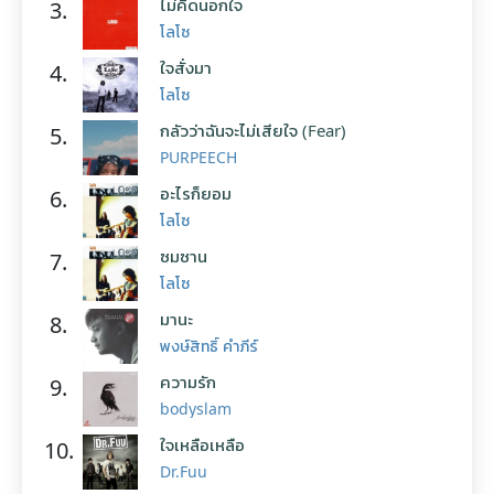
ไม่คิดนอกใจ
3.
โลโซ
ใจสั่งมา
4.
โลโซ
กลัวว่าฉันจะไม่เสียใจ (Fear)
5.
PURPEECH
อะไรก็ยอม
6.
โลโซ
ซมซาน
7.
โลโซ
มานะ
8.
พงษ์สิทธิ์ คำภีร์
ความรัก
9.
bodyslam
ใจเหลือเหลือ
10.
Dr.Fuu