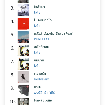
ใจสั่งมา
3.
โลโซ
ไม่คิดนอกใจ
4.
โลโซ
กลัวว่าฉันจะไม่เสียใจ (Fear)
5.
PURPEECH
อะไรก็ยอม
6.
โลโซ
ซมซาน
7.
โลโซ
ความรัก
8.
bodyslam
มานะ
9.
พงษ์สิทธิ์ คำภีร์
ใจเหลือเหลือ
10.