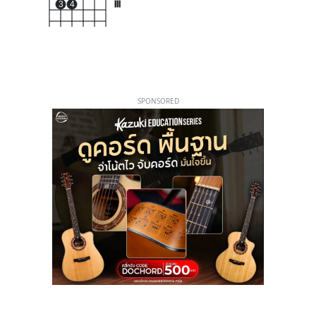
3
4
III
SPONSORED