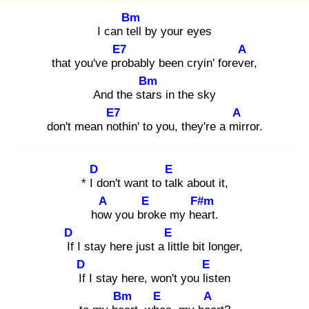
Bm
I can tel
l by your eyes
E7
A
that you've pro
bably been cryin' foreve
r,
Bm
And the star
s in the sky
E7
A
don't mean not
hin' to you, they're a mir
ror.
D
E
* I d
on't want to tal
k about it,
A
E
F#m
how
you bro
ke my hea
rt.
D
E
If
I stay here just a lit
tle bit longer,
D
E
If
I stay here, won't you lis
ten
Bm
E
A