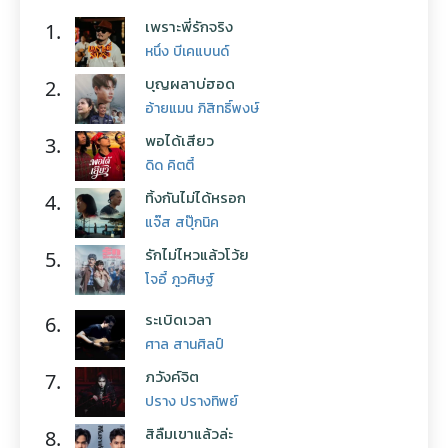
เพราะพี่รักจริง
1.
หนึ่ง บีเคแบนด์
บุญผลาบ่ฮอด
2.
อ้ายแมน ภิสิทธิ์พงษ์
พอได้เสียว
3.
ดิด คิตตี้
ทิ้งกันไม่ได้หรอก
4.
แจ๊ส สปุ๊กนิค
รักไม่ไหวแล้วโว้ย
5.
โจอี้ ภูวศิษฐ์
ระเบิดเวลา
6.
ศาล สานศิลป์
ภวังค์จิต
7.
ปราง ปรางทิพย์
สิลืมเขาแล้วล่ะ
8.