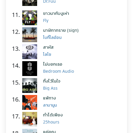
Dr.Fuu
ชาวนากับงูเห่า
11.
Fly
นาฬิกาทราย (sign)
12.
โบกี้ไลอ้อน
สาหัส
13.
โลโซ
ไม่บอกเธอ
14.
Bedroom Audio
ทิ้งไว้ในใจ
15.
Big Ass
แพ้ทาง
16.
ลาบานูน
ทำได้เพียง
17.
25hours
แค่คุณ