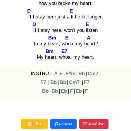
how
you bro
ke my hea
rt.
D
E
If
I stay here just a lit
tle bit longer,
D
E
If
I stay here, won't you lis
ten
Bm
E
A
To my hea
rt, who
a, my hea
rt?
Bm
E7
My hea
rt, who
a, my heart.
INSTRU :
A
E
|
F#m
|
Bb
|
Cm7
F7
|
Bb
|
Bb
|
Cm7
|
F7
Bb
|
Bb
|
Eb
|
F
|
Eb
|
F
แก้ไข
ขอเพลง
เพลงโปรด