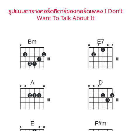
รูปแบบตารางคอร์ดกีตาร์ของคอร์ดเพลง I Don’t
Want To Talk About It
Bm
E7
x
o
o
o
o
1
1
1
2
2
III
III
3
4
A
D
x
o
o
x
o
o
2
1
3
1
2
III
3
III
E
F#m
o
o
o