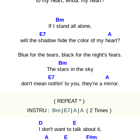
to my hea
rt, who
a, my hea
rt?
Bm
If I sta
nd all alone,
E7
A
will the sha
dow hide the color of my hea
rt?
Blue for the tears, black for the night's fears.
Bm
The star
s in the sky
E7
A
don't mean not
hin' to you, they're a mir
ror.
( REPEAT * )
INSTRU :
Bm
|
E7
|
A
|
A
( 2 Times )
D
E
I d
on't want to tal
k about it,
A
E
F#m