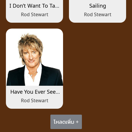
I Don’t Want To Talk
Sailing
About It
Rod Stewart
Rod Stewart
Have You Ever Seen
the Rain
Rod Stewart
โหลดเพิ่ม +