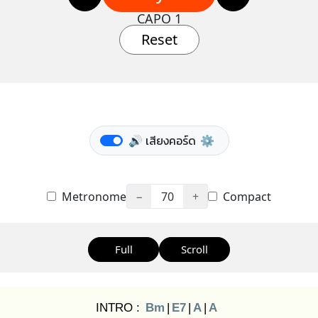
CAPO 1
Reset
🔊 เสียงคอร์ด
⚙️
Metronome
−
70
+
Compact
Full
Scroll
INTRO :
Bm
|
E7
|
A
|
A