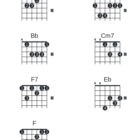
1
2
3
1
1
1
1
III
III
3
4
Bb
Cm7
x
x
x
1
1
1
1
3
3
3
III
3
4
III
F7
Eb
x
x
1
1
1
1
2
3
III
1
2
III
3
4
F
1
1
1
2