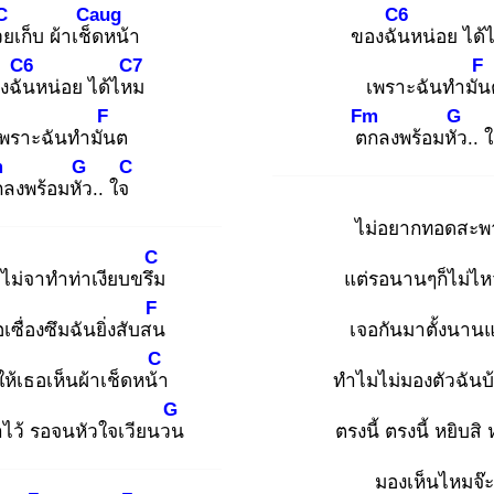
C
Caug
C6
วย
เก็บ ผ้าเช็ด
หน้า
ของฉัน
หน่อย ได้
C6
C7
F
งฉัน
หน่อย ได้ไหม
เพราะฉันทำมัน
F
Fm
G
เพราะฉันทำมัน
ต
ตก
ลงพร้อมหัว
..
m
G
C
ก
ลงพร้อมหัว
.. ใจ
ไม่อยากทอดสะพ
C
ดไม่จาทำท่าเงียบขรึม
แต่รอนานๆก็ไม่ไ
F
อเซื่องซึมฉันยิ่งสับสน
เจอกันมาตั้งนานแ
C
ห้เธอเห็นผ้าเช็ดหน้า
ทำไมไม่มองตัวฉันบ้
G
เอาไว้ รอจนหัวใจเวียนวน
ตรงนี้ ตรงนี้ หยิบสิ 
มองเห็นไหมจ๊ะ