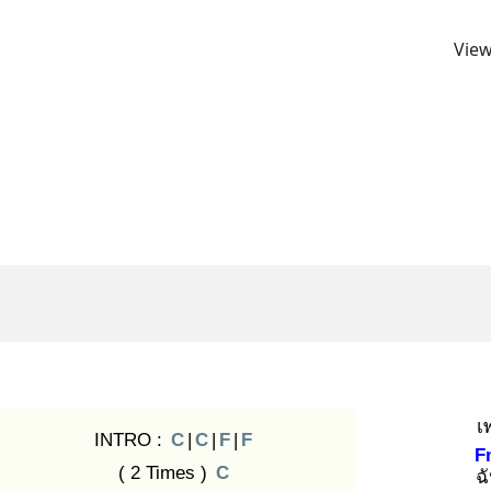
View
เ
INTRO :
C
|
C
|
F
|
F
F
( 2 Times )
C
ฉ