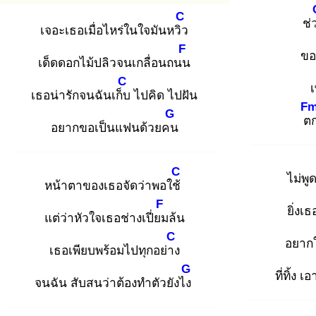
C
ช่
เจอะเธอเมื่อไหร่ในใจมันหวิว
F
ขอ
เด็ดดอกไม้ปลิวจนเกลื่อนถนน
C
เธอน่ารักจนฉันเก็บ
ไปคิด ไปฝัน
F
G
ต
อยากขอเป็นแฟนด้วยคน
C
ไม่พู
หน้าตาของเธอจัดว่าพอใช้
F
ยิ่งเธ
แต่ว่าหัวใจเธอช่างเปี่ยม
ล้น
C
อยากใ
เธอเพียบพร้อมไปทุกอย่าง
G
ที่ทิ้ง 
จนฉัน สับสนว่าต้องทำตัวยังไง