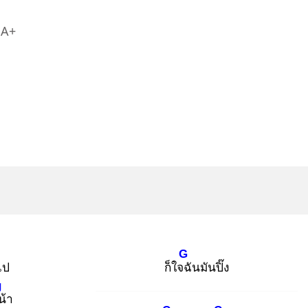
A+
G
ไป
ก็ใจฉั
นมันปิ๊ง
g
น้า