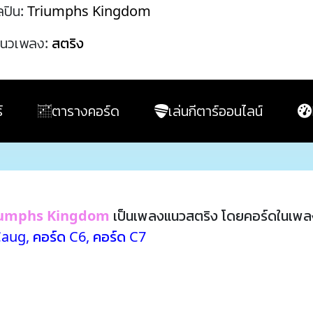
ลปิน:
Triumphs Kingdom
นวเพลง:
สตริง
์
ตารางคอร์ด
เล่นกีตาร์ออนไลน์
iumphs Kingdom
เป็นเพลงแนวสตริง โดยคอร์ดในเพล
Caug
,
คอร์ด C6
,
คอร์ด C7