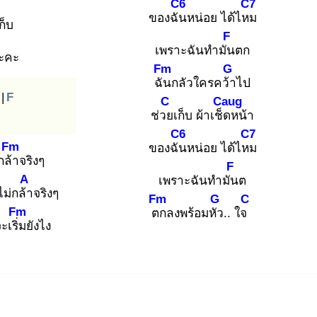
C6
C7
ของฉัน
หน่อย ได้ไหม
ก็บ
F
เพราะฉันทำมัน
ตก
่ะคะ
Fm
G
ฉัน
กลัวใครคว้า
ไป
|
F
C
Caug
ช่วย
เก็บ ผ้าเช็ด
หน้า
C6
C7
Fm
ของฉัน
หน่อย ได้ไหม
กล้า
จริงๆ
F
A
เพราะฉันทำมัน
ต
ไม่กล้า
จริงๆ
Fm
G
C
Fm
ตก
ลงพร้อมหัว
.. ใจ
ะเริ่ม
ยังไง