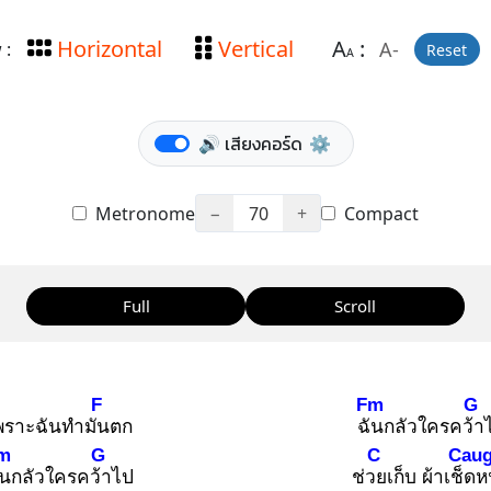
Horizontal
Vertical
A
:
A-
 :
Reset
A
🔊 เสียงคอร์ด
⚙️
Metronome
−
70
+
Compact
Full
Scroll
F
Fm
G
พราะฉันทำมัน
ตก
ฉัน
กลัวใครคว้า
m
G
C
Cau
ัน
กลัวใครคว้า
ไป
ช่วย
เก็บ ผ้าเช็ด
ห