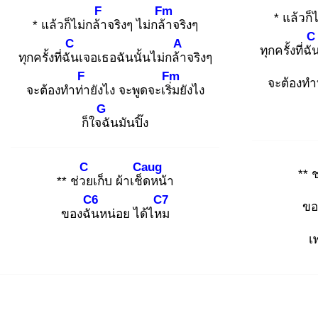
F
Fm
* แล้วก็
* แล้วก็ไม่กล้า
จริงๆ ไม่กล้า
จริงๆ
C
C
A
ทุกครั้งที่ฉั
ทุกครั้งที่ฉัน
เจอเธอฉันนั้นไม่กล้า
จริงๆ
F
Fm
จะต้องทำ
จะต้องทำท่า
ยังไง จะพูดจะเริ่ม
ยังไง
G
ก็ใจฉั
นมันปิ๊ง
C
Caug
** 
** ช่วย
เก็บ ผ้าเช็ด
หน้า
C6
C7
ขอ
ของฉัน
หน่อย ได้ไหม
เ