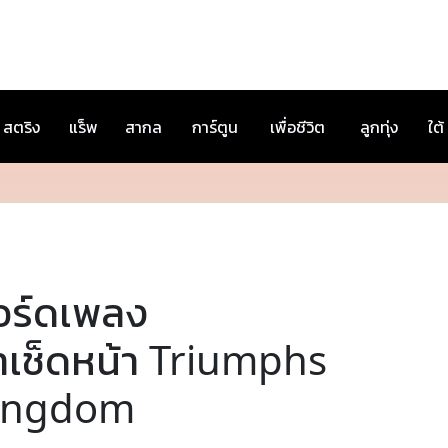
สตริง
แร็พ
สากล
การ์ตูน
เพื่อชีวิต
ลูกทุ่ง
ใต้
อร์ดเพลง
้าเช็ดหน้า Triumphs
ingdom