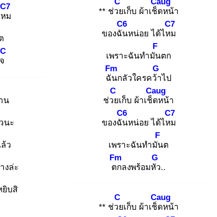
C
Caug
C7
** ช่วย
เก็บ ผ้าเช็ด
หน้า
ไหม
C6
C7
ของฉัน
หน่อย ได้ไหม
ต
F
C
เพราะฉันทำมัน
ตก
 ใจ
Fm
G
ฉัน
กลัวใครคว้า
ไป
C
Caug
าน
ช่วย
เก็บ ผ้าเช็ด
หน้า
C6
C7
หวนะ
ของฉัน
หน่อย ได้ไหม
F
ล้ว
เพราะฉันทำมัน
ต
Fm
G
างล่ะ
ตก
ลงพร้อมหัว
..
หยิบสิ
C
Caug
** ช่วย
เก็บ ผ้าเช็ด
หน้า