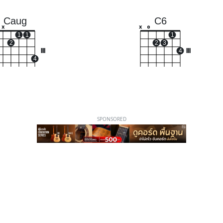
Caug
C6
x
x
o
1
1
1
2
2
3
III
4
III
4
SPONSORED