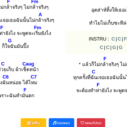
F
Fm
ไม่กล้า
จริงๆ ไม่กล้า
จริงๆ
อุตส่าห์ทิ้งให้เธอเ
A
น
เจอเธอฉันนั้นไม่กล้า
จริงๆ
ทำไมไม่เก็บซะทีล
F
Fm
ท่า
ยังไง จะพูดจะเริ่ม
ยังไง
INSTRU :
C
|
C
|
F
G
ก็ใจฉั
นมันปิ๊ง
C
|
C
|
G
|
G
F
C
Caug
* แล้วก็ไม่กล้า
จริงๆ ไม่
ช่วย
เก็บ ผ้าเช็ด
หน้า
C
C6
C7
ทุกครั้งที่ฉัน
เจอเธอฉันนั้น
งฉัน
หน่อย ได้ไหม
F
F
จะต้องทำท่า
ยังไง จะพูดจ
พราะฉันทำมัน
ตก
แก้ไข
ขอเพลง
เพลงโปรด