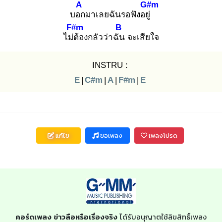
A
G#m
บอก
มาเลยฉันรอฟังอยู่
F#m
B
ไม่ต้
องกลัวว่าฉัน
จะเสียใจ
INSTRU :
E
|
C#m
|
A
|
F#m
|
E
แก้ไข
ขอเพลง
เพลงโปรด
คอร์ดเพลง ข่าวลือหรือเรื่องจริง
ได้รับอนุญาตใช้ลิขสิทธิ์เพลง