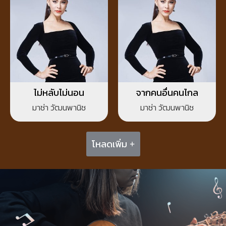
ไม่หลับไม่นอน
จากคนอื่นคนไกล
มาช่า วัฒนพานิช
มาช่า วัฒนพานิช
โหลดเพิ่ม +