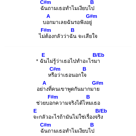
C#m
B
ฉัน
ถามเธอทำไมเงียบไป
A
G#m
บอก
มาเลยฉันรอฟังอยู่
F#m
B
ไม่ต้
องกลัวว่าฉัน
จะเสียใจ
E
B/Eb
* ฉัน
ไม่รู้ว่าเธอไปทำอะไรมา
C#m
B
หรือ
ว่าเธอนอกใจ
A
G#m
อย่าง
ที่คนเขาพูดกันมากมาย
F#m
B
ช่วยบอก
ความจริงได้ไหม
เธอ
E
B/Eb
จะ
กลัวอะไรถ้ามันไม่ใช่เรื่องจริง
C#m
B
ฉัน
ถามเธอทำไมเงียบไป