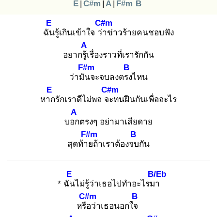
E
|
C#m
|
A
|
F#m
B
E
C#m
ฉัน
รู้เกินเข้าใจ ว่า
ข่าวร้ายคนชอบฟัง
A
อยากรู้เ
รื่องราวที่เรารักกัน
F#m
B
ว่ามัน
จะจบลงตรง
ไหน
E
C#m
หาก
รักเราดีไม่พอ จะ
ทนฝืนกันเพื่ออะไร
A
บอก
ตรงๆ อย่ามาเสียดาย
F#m
B
สุดท้าย
ถ้าเราต้องจบ
กัน
E
B/Eb
* ฉัน
ไม่รู้ว่าเธอไปทำอะไรมา
C#m
B
หรือ
ว่าเธอนอกใจ