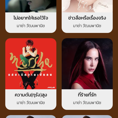
ไม่อยากให้เธอไว้ใจ
ข่าวลือหรือเรื่องจริง
มาช่า วัฒนพานิช
มาช่า วัฒนพานิช
ความดัน(ทุรัง)สูง
ที่ร้ายที่รัก
มาช่า วัฒนพานิช
มาช่า วัฒนพานิช