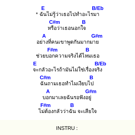
E
B/Eb
* ฉัน
ไม่รู้ว่าเธอไปทำอะไรมา
C#m
B
หรือ
ว่าเธอนอกใจ
A
G#m
อย่าง
ที่คนเขาพูดกันมากมาย
F#m
B
ช่วยบอก
ความจริงได้ไหม
เธอ
E
B/Eb
จะ
กลัวอะไรถ้ามันไม่ใช่เรื่องจริง
C#m
B
ฉัน
ถามเธอทำไมเงียบไป
A
G#m
บอก
มาเลยฉันรอฟังอยู่
F#m
B
ไม่ต้
องกลัวว่าฉัน
จะเสียใจ
INSTRU :