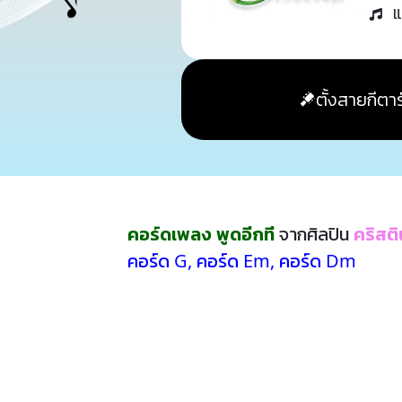
แ
ตั้งสายกีตาร
คอร์ดเพลง พูดอีกที
จากศิลปิน
คริสติน
คอร์ด G
,
คอร์ด Em
,
คอร์ด Dm