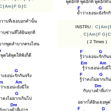
พูดอีกที
พูดอีกที พูดอีกทีไ
C
|
Am
|
F
G
|
C
F
G
ย้ำ
ว่าเธอน่ะยัง
รักกั
บวาบที่เธอบอกคำนั้น
INSTRU :
C
|
Am
|
าบซ่านที่ได้ยินทุกที
C
|
Am
|
F
G
|
C
( 2 Times )
ดยากพูดลำบากตรงไหน
m
F
G
า
พูดได้พูดให้ฟังก็ดี
รู้ว่
าเธอน่ะรัก
กันจ
Em
Am
รู้ว่
าเธอน่ะยัง
มี
G
F
G
่
าเธอน่ะรัก
กันจริง
รู้ว่
าคงไม่ยาก
เกิ
m
Am
Dm
้ว่
าเธอน่ะยัง
มีใจ
กับบางคำ
ที่เก่า
G
าคงไม่ยาก
เกินไป
อยากได้ยินเธอพูด
Dm
F
G
กับบางคำ
ที่เก่าๆ