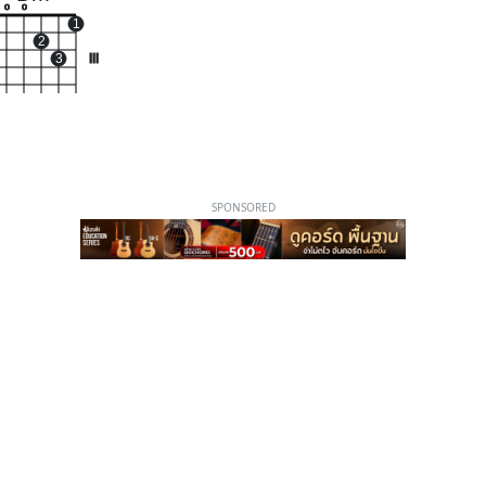
o
o
1
2
3
III
SPONSORED