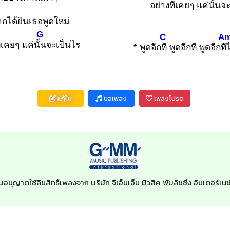
อย่าง
ที่เคยๆ แค่นั้น
จะ
กได้ยินเธอพูดใหม่
G
C
A
ี่เคยๆ แค่นั้น
จะเป็นไร
* พูดอีกที
พูดอีกที พูดอีกที
แก้ไข
ขอเพลง
เพลงโปรด
ับอนุญาตใช้ลิขสิทธิ์เพลงจาก บริษัท จีเอ็มเอ็ม มิวสิค พับลิชชิ่ง อินเตอร