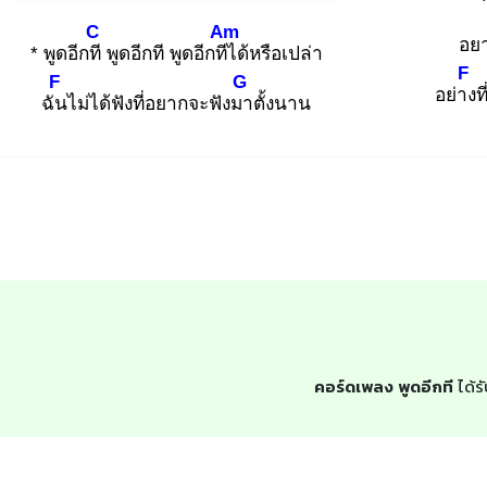
C
Am
อยา
* พูดอีกที
พูดอีกที พูดอีกทีไ
ด้หรือเปล่า
F
F
G
อย่าง
ท
ฉัน
ไม่ได้ฟังที่อยากจะฟังมา
ตั้งนาน
คอร์ดเพลง พูดอีกที
ได้ร