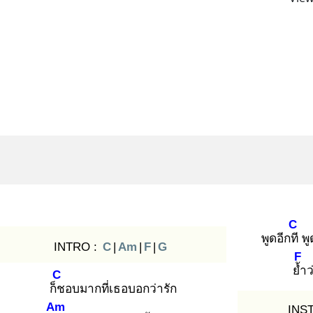
C
พูดอีกที
พู
INTRO :
C
|
Am
|
F
|
G
F
ย้ำ
ว
C
ก็ช
อบมากที่เธอบอกว่ารัก
Am
INS