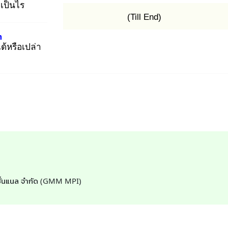
เป็นไร
(Till End)
m
ไ
ด้หรือเปล่า
์เนชั่นแนล จำกัด (GMM MPI)