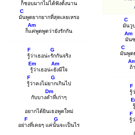
ก็ช
อบมากไม่ได้ฟังตั้งนาน
C
มัน
พูดยากยากที่สุดเลยเหรอ
C
Am
มัน
วู
ก็แค่
พูดพูดว่ายังรักกัน
Am
มัน
ซ
C
F
G
มัน
พู
รู้ว่
าเธอน่ะรัก
กันจริง
A
Em
Am
ถ้
รู้ว่
าเธอน่ะยัง
มีใจ
F
G
รู้ว่
าคงไม่ยาก
เกินไป
F
Dm
รู้ว
กับบางคำ
ที่เก่าๆ
E
รู
อยากได้ยินเธอพูดใหม่
F
F
G
รู้ว่
อย่าง
ที่เคยๆ แค่นั้น
จะเป็นไร