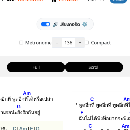
A
🔊 เสียงคอร์ด
⚙️
Metronome
−
136
+
Compact
Full
Scroll
Am
ดอีกที พูดอีกทีไ
ด้หรือเปล่า
C
A
* พูดอีกที
พูดอีกที พูดอีกที
G
่าเธอน่ะยัง
รักกันอยู่
F
ฉัน
ไม่ได้ฟังที่อยากจะฟั
C
Am
TRU :
C
|
Am
|
F
|
G