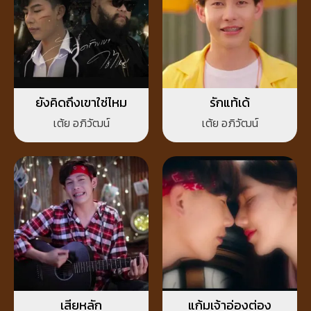
ยังคิดถึงเขาใช่ไหม
รักแท้เด้
เต้ย อภิวัฒน์
เต้ย อภิวัฒน์
เสียหลัก
แก้มเจ้าอ่องต่อง