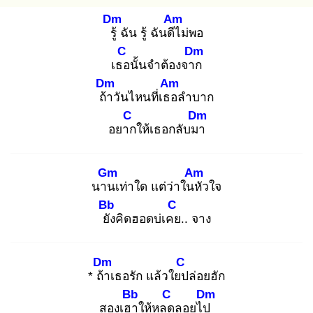
Dm
Am
รู้
ฉัน รู้ ฉันดีไ
ม่พอ
C
Dm
เธอ
นั้นจำต้องจาก
Dm
Am
ถ้า
วันไหนที่เธอ
ลำบาก
C
Dm
อยาก
ให้เธอกลับมา
Gm
Am
นาน
เท่าใด แต่ว่าในหั
วใจ
Bb
C
ยัง
คิดฮอดบ่เคย
.. จาง
Dm
C
* ถ้า
เธอรัก แล้วใยป
ล่อยฮัก
Bb
C
Dm
สองเฮา
ให้หลุด
ลอยไป