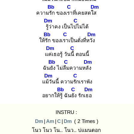
Bb
C
Dm
ความรัก
ของเรา
ที่เคยสดใส
Dm
C
รู้ว่
าคง เป็นไปไ
ม่ได้
Bb
C
Dm
ให้รัก
ของเรา
เป็นดั่งที่หวัง
Dm
C
แค่เ
ธอรู้ วันนี้
ตอนนี้
Bb
C
Dm
ฉันยัง
ไม่ลืม
ความหลัง
Dm
C
แม้วั
นนี้ ความรัก
เราพัง
Bb
C
Dm
อยากให้รู้
ฉันยัง
รักเธอ
INSTRU :
Dm
|
Am
|
C
|
Dm
( 2 Times )
โนว โนว โน.. โนว.. บ่แมนดอก