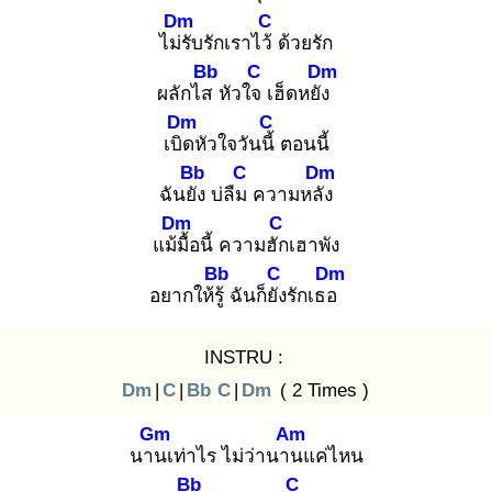
Dm
C
ไม่รั
บรักเราไว้
ด้วยรัก
Bb
C
Dm
ผลักไส
หัวใจ
เฮ็ดหยัง
Dm
C
เบิด
หัวใจวันนี้
ตอนนี้
Bb
C
Dm
ฉันยัง
บ่ลืม
ความหลัง
Dm
C
แม้มื้
อนี้ ความฮัก
เฮาพัง
Bb
C
Dm
อยากให้รู้
ฉันก็ยัง
รักเธอ
INSTRU :
Dm
|
C
|
Bb
C
|
Dm
( 2 Times )
Gm
Am
นาน
เท่าไร ไม่ว่านาน
แค่ไหน
Bb
C