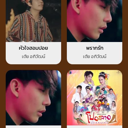
หัวใจฮอมปอย
พรากรัก
เต้ย อภิวัฒน์
เต้ย อภิวัฒน์