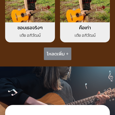
ชอบเธอจริงๆ
คือเก่า
เต้ย อภิวัฒน์
เต้ย อภิวัฒน์
โหลดเพิ่ม +