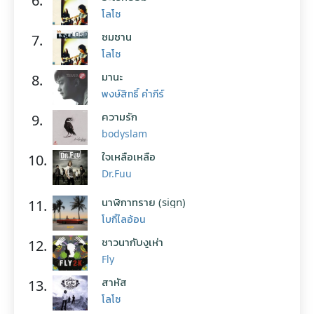
6.
โลโซ
ซมซาน
7.
โลโซ
มานะ
8.
พงษ์สิทธิ์ คำภีร์
ความรัก
9.
bodyslam
ใจเหลือเหลือ
10.
Dr.Fuu
นาฬิกาทราย (sign)
11.
โบกี้ไลอ้อน
ชาวนากับงูเห่า
12.
Fly
สาหัส
13.
โลโซ