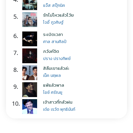
แจ๊ส สปุ๊กนิค
รักไม่ไหวแล้วโว้ย
5.
โจอี้ ภูวศิษฐ์
ระเบิดเวลา
6.
ศาล สานศิลป์
ภวังค์จิต
7.
ปราง ปรางทิพย์
สิลืมเขาแล้วล่ะ
8.
เน็ค นฤพล
แพ้แล้วพาล
9.
ไอซ์ ศรัณยู
เจ้าสาวที่กลัวฝน
10.
เต๋อ เรวัต พุทธินันท์