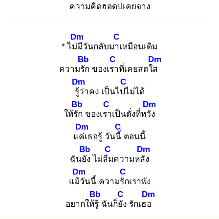
ความ
คิดฮอดบ่เคย
จาง
Dm
C
* ไม่มี
วันกลับมาเ
หมือนเดิม
Bb
C
Dm
ความรัก
ของเรา
ที่เคยสดใส
Dm
C
รู้ว่
าคง เป็นไปไ
ม่ได้
Bb
C
Dm
ให้รัก
ของเรา
เป็นดั่งที่หวัง
Dm
C
แค่เ
ธอรู้ วันนี้
ตอนนี้
Bb
C
Dm
ฉันยัง
ไม่ลืม
ความหลัง
Dm
C
แม้วั
นนี้ ความรัก
เราพัง
Bb
C
Dm
อยากให้รู้
ฉันก็ยัง
รักเธอ