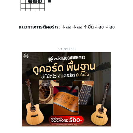
3
3
3
III
แนวทางการตีคอร์ด
: ↓ลง ↓ลง ↑ขึ้น↓ลง ↓ลง
SPONSORED