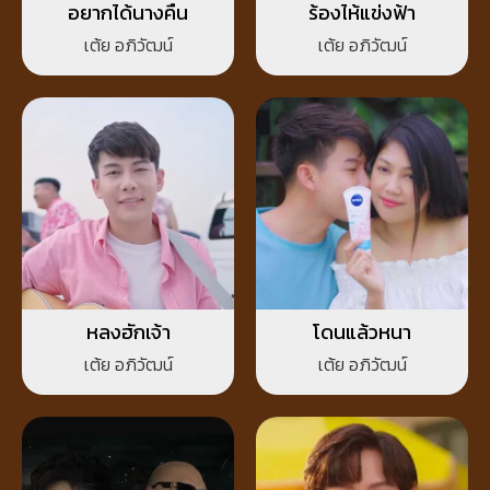
อยากได้นางคืน
ร้องไห้แข่งฟ้า
เต้ย อภิวัฒน์
เต้ย อภิวัฒน์
หลงฮักเจ้า
โดนแล้วหนา
เต้ย อภิวัฒน์
เต้ย อภิวัฒน์