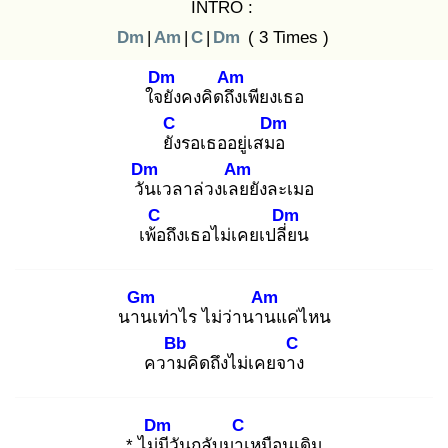
INTRO :
Dm
|
Am
|
C
|
Dm
( 3 Times )
Dm
Am
ใจยั
งคงคิดถึง
เพียงเธอ
C
Dm
ยัง
รอเธออยู่เสมอ
Dm
Am
วัน
เวลาล่วงเลย
ยังละเมอ
C
Dm
เพ้อ
ถึงเธอไม่เคยเปลี่ย
น
Gm
Am
นาน
เท่าไร ไม่ว่านาน
แค่ไหน
Bb
C
ความ
คิดถึงไม่เคยจาง
Dm
C
* ไม่มี
วันกลับมาเ
หมือนเดิม