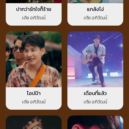
ปากว่ารักใจก็ร้าย
แกล้งโง่
เต้ย อภิวัฒน์
เต้ย อภิวัฒน์
โอปป้า
เดือนที่แล้ว
เต้ย อภิวัฒน์
เต้ย อภิวัฒน์