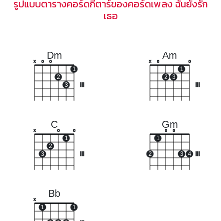
รูปแบบตารางคอร์ดกีตาร์ของคอร์ดเพลง ฉันยังรัก
เธอ
Dm
Am
x
o
o
x
o
o
1
1
2
2
3
3
III
III
C
Gm
x
o
o
o
o
1
1
2
3
III
2
3
4
III
Bb
x
1
1