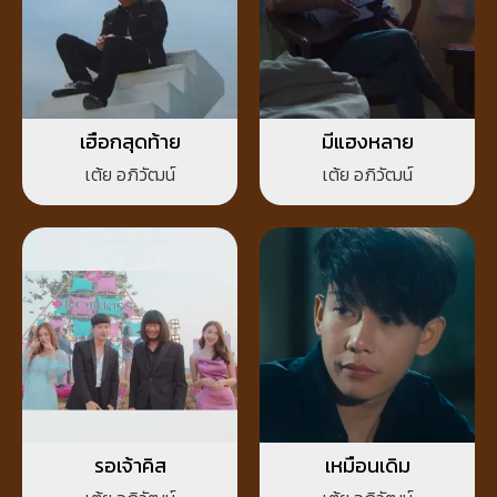
เฮือกสุดท้าย
มีแฮงหลาย
เต้ย อภิวัฒน์
เต้ย อภิวัฒน์
รอเจ้าคิส
เหมือนเดิม