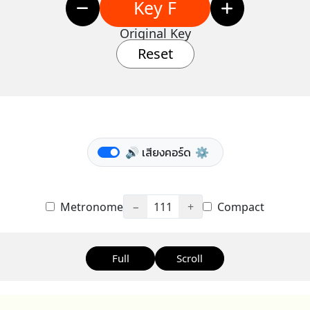
Key F
Original Key
Reset
🔊 เสียงคอร์ด
⚙️
Metronome
−
111
+
Compact
Full
Scroll