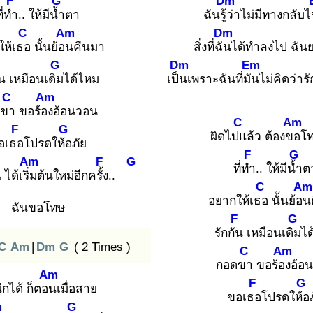
F
G
Dm
ที่ทำ
.. ให้มีน้ำ
ตา
ฉันรู้ว่
าไม่มีทางกลับ
C
Am
Dm
ให้เธอ
นั้นย้อน
คืนมา
สิ่งที่ฉัน
ได้ทำลงไป ฉัน
G
Dm
Em
ัน
เหมือนเดิม
ได้ไหม
เป็น
เพราะฉันที่มัน
ไม่คิดว่าร
C
Am
ดขา
ขอร้อง
อ้อนวอน
C
Am
F
G
ผิดไปแ
ล้ว ต้องขอ
โ
อเธอ
โปรดให้อ
ภัย
F
G
Am
F
G
ที่ทำ
.. ให้มีน้ำ
ต
ได้เริ่ม
ต้นใหม่อีกครั้ง
..
C
Am
อยากให้เธอ
นั้นย้อน
ฉันขอโทษ
F
G
รักกัน
เหมือนเดิม
ได
C
Am
|
Dm
G
( 2 Times )
C
Am
กอดขา
ขอร้อง
อ้อ
Am
F
G
ึกได้ ก็ตอน
เมื่อสาย
ขอเธอ
โปรดให้อ
m
G