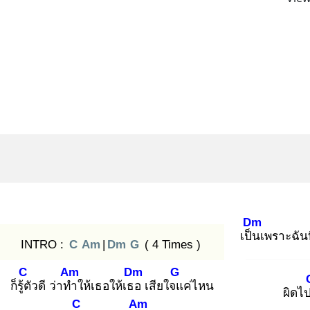
Dm
เป็น
เพราะฉันท
INTRO :
C
Am
|
Dm
G
( 4 Times )
C
Am
Dm
G
ก็รู้ตั
วดี ว่าทำ
ให้เธอให้เธอ
เสียใจแ
ค่ไหน
ผิดไ
C
Am