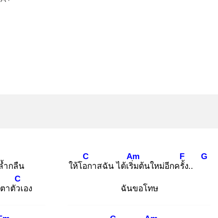
C
Am
F
G
ล้ำกลืน
ให้โอก
าสฉัน ได้เริ่ม
ต้นใหม่อีกครั้ง
..
C
ตาตัวเ
อง
ฉันขอโทษ