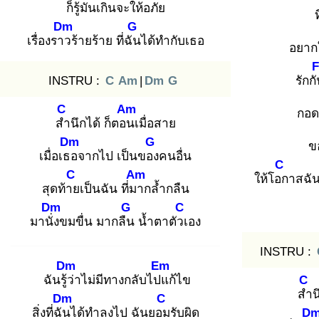
ก็รู้มั
นเกินจะให้อ
ภัย
Dm
G
เรื่องราว
ร้ายร้าย ที่ฉัน
ได้ทำกับเธอ
อยาก
F
INSTRU :
C
Am
|
Dm
G
รักก
C
Am
กอ
สำ
นึกได้ ก็ตอน
เมื่อสาย
Dm
G
ข
เมื่อเธอ
จากไป เป็นของ
คนอื่น
C
C
Am
ให้โอก
าสฉัน 
สุดท้าย
เป็นฉัน ที่มา
กล้ำกลืน
Dm
G
C
มานั่ง
ขมขื่น มากลืน
น้ำตาตัวเ
อง
INSTRU :
Dm
Em
ฉันรู้ว่
าไม่มีทางกลับไปแ
ก้ไข
C
สำ
น
Dm
C
สิ่งที่ฉัน
ได้ทำลงไป ฉันยอม
รับผิด
D