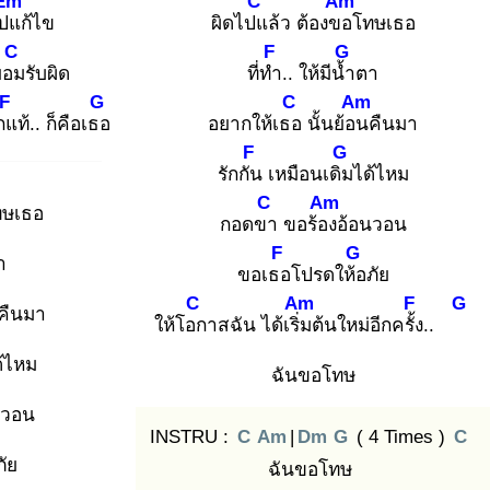
Em
C
Am
ไปแ
ก้ไข
ผิดไปแ
ล้ว ต้องขอ
โทษเธอ
C
F
G
ยอม
รับผิด
ที่ทำ
.. ให้มีน้ำ
ตา
F
G
C
Am
ักแ
ท้.. ก็คือเธอ
อยากให้เธอ
นั้นย้อน
คืนมา
F
G
รักกัน
เหมือนเดิม
ได้ไหม
C
Am
ทษเธอ
กอดขา
ขอร้อง
อ้อนวอน
F
G
า
ขอเธอ
โปรดให้อ
ภัย
C
Am
F
G
คืนมา
ให้โอก
าสฉัน ได้เริ่ม
ต้นใหม่อีกครั้ง
..
้ไหม
ฉันขอโทษ
นวอน
INSTRU :
C
Am
|
Dm
G
( 4 Times )
C
ภัย
ฉันขอโทษ