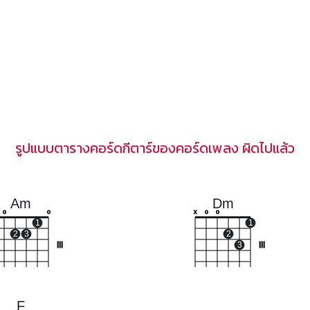
รูปแบบตารางคอร์ดกีตาร์ของคอร์ดเพลง ผิดไปแล้ว
Am
Dm
o
o
x
o
o
1
1
2
3
2
III
3
III
F