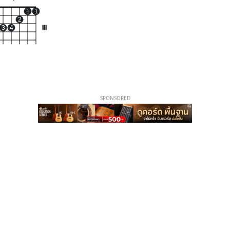
1
1
2
3
4
III
SPONSORED