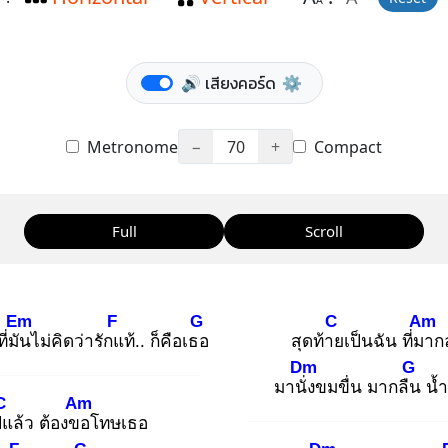
A
🔊 เสียงคอร์ด
⚙️
Metronome
−
70
+
Compact
Full
Scroll
Em
F
G
C
Am
ี่มัน
ไม่คิดว่ารักแ
ท้.. ก็คือเธอ
สุดท้าย
เป็นฉัน ที่มา
ก
Dm
G
มานั่ง
ขมขื่น มากลืน
น้ำ
C
Am
ปแ
ล้ว ต้องขอ
โทษเธอ