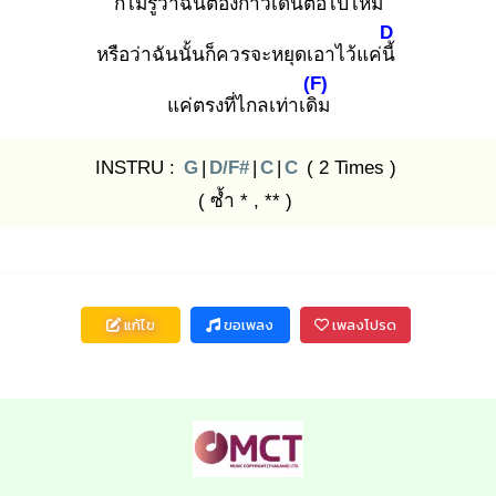
ก็ไม่รู้ว่
าฉันต้องก้าวเดินต่อไปไหม
D
หรือว่าฉันนั้นก็ควรจะหยุดเอาไว้แค่นี้
(F)
แค่ตรงที่ไกลเท่าเดิม
INSTRU :
G
|
D/F#
|
C
|
C
( 2 Times )
( ซ้ำ * , ** )
แก้ไข
ขอเพลง
เพลงโปรด