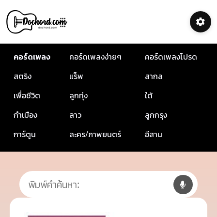
คอร์ดเพลง
คอร์ดเพลงง่ายๆ
คอร์ดเพลงโปรด
สตริง
แร็พ
สากล
เพื่อชีวิต
ลูกทุ่ง
ใต้
กำเมือง
ลาว
ลูกกรุง
การ์ตูน
ละคร/ภาพยนตร์
อีสาน