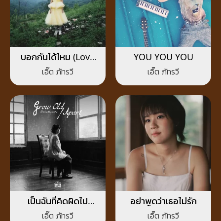
บอกกันได้ไหม (Love
YOU YOU YOU
Language)
เอิ๊ต ภัทรวี
เอิ๊ต ภัทรวี
เป็นฉันที่คิดผิดไป
อย่าพูดว่าเธอไม่รัก
(Grow Old/Apart)
เอิ๊ต ภัทรวี
เอิ๊ต ภัทรวี