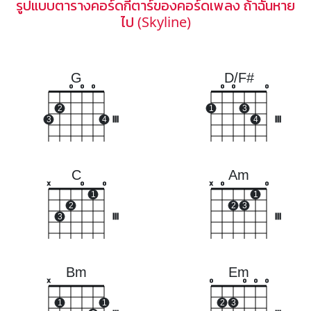
รูปแบบตารางคอร์ดกีตาร์ของคอร์ดเพลง ถ้าฉันหาย
ไป (Skyline)
G
D/F#
o
o
o
o
o
o
2
1
3
3
4
III
4
III
C
Am
x
o
o
x
o
o
1
1
2
2
3
3
III
III
Bm
Em
x
o
o
o
o
1
1
2
3