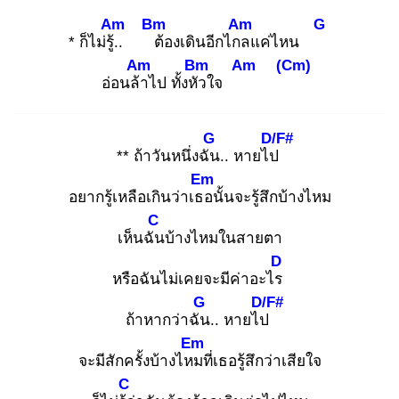
Am
Bm
Am
G
* ก็ไม่รู้..
ต้
องเดินอีกไกล
แค่ไหน
Am
Bm
Am
(Cm)
อ่อนล้า
ไป ทั้งหัว
ใจ
G
D/F#
** ถ้าวันหนึ่งฉัน
.. หายไป
Em
อยากรู้เหลือเกินว่าเธอ
นั้นจะรู้สึกบ้างไหม
C
เห็นฉัน
บ้างไหมในสายตา
D
หรือฉันไม่เคยจะมีค่าอะไร
G
D/F#
ถ้าหากว่าฉัน
.. หายไป
Em
จะมีสักครั้งบ้างไหม
ที่เธอรู้สึกว่าเสียใจ
C