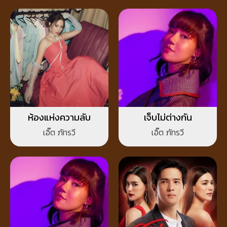
ห้องแห่งความลับ
เจ็บไม่ต่างกัน
เอิ๊ต ภัทรวี
เอิ๊ต ภัทรวี