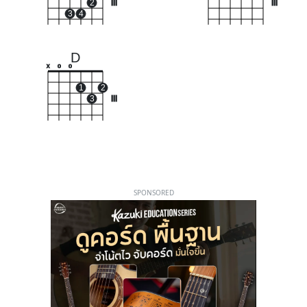
2
III
III
3
4
D
x
o
o
1
2
3
III
SPONSORED