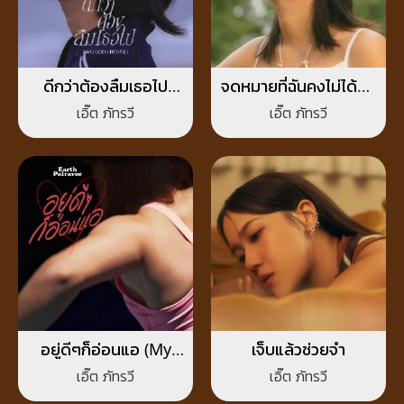
ดีกว่าต้องลืมเธอไป
จดหมายที่ฉันคงไม่ได้ส่ง
(Wooden House)
(Dried Flower)
เอิ๊ต ภัทรวี
เอิ๊ต ภัทรวี
อยู่ดีๆก็อ่อนแอ (My
เจ็บแล้วช่วยจำ
Weakness is You)
เอิ๊ต ภัทรวี
เอิ๊ต ภัทรวี