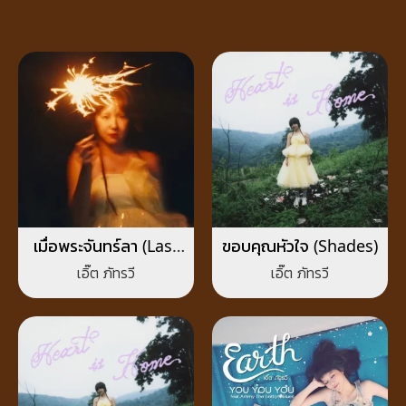
เมื่อพระจันทร์ลา (Last
ขอบคุณหัวใจ (Shades)
Song)
เอิ๊ต ภัทรวี
เอิ๊ต ภัทรวี