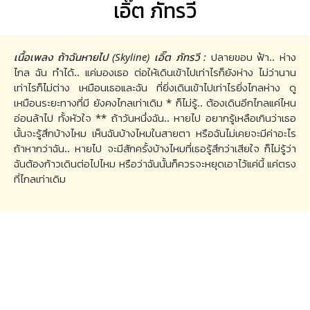
เอิ๊ต ภัทรวี
เนื้อเพลง ถ้าฉันหายไป (Skyline) เอิ๊ต ภัทรวี :
ปลายขอบ ฟ้า.. ห่าง
ไกล ฉัน ทำได้.. แค่มองเธอ ต่อให้เดินเข้าไปเท่าไรก็ยังห่าง ไม่ว่านาน
เท่าไรก็ไม่ต่าง เหมือนเธอและฉัน ที่ยิ่งเดินเข้าไปเท่าไรยิ่งไกลห่าง ดู
เหมือนระยะทางที่มี ยังคงไกลเท่าเดิม * ก็ไม่รู้.. ต้องเดินอีกไกลแค่ไหน
อ่อนล้าไป ทั้งหัวใจ ** ถ้าวันหนึ่งฉัน.. หายไป อยากรู้เหลือเกินว่าเธอ
นั้นจะรู้สึกบ้างไหม เห็นฉันบ้างไหมในสายตา หรือฉันไม่เคยจะมีค่าอะไร
ถ้าหากว่าฉัน.. หายไป จะมีสักครั้งบ้างไหมที่เธอรู้สึกว่าเสียใจ ก็ไม่รู้ว่า
ฉันต้องก้าวเดินต่อไปไหม หรือว่าฉันนั้นก็ควรจะหยุดเอาไว้แค่นี้ แค่ตรง
ที่ไกลเท่าเดิม