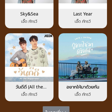
Sky&Sea
Last Year
เอิ๊ต ภัทรวี
เอิ๊ต ภัทรวี
วันดีดี (All the
อยากให้มาด้วยกัน
Happiness)
เอิ๊ต ภัทรวี
เอิ๊ต ภัทรวี