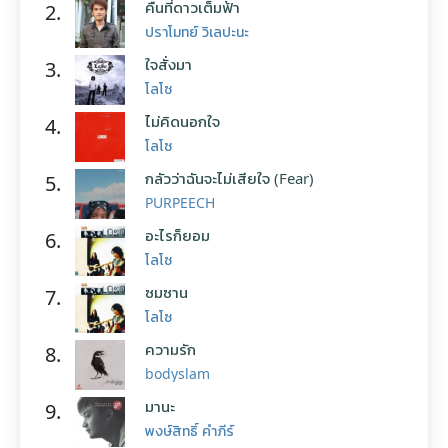
คืนที่ดาวเต็มฟ้า
2.
ปราโมทย์ วิเลปะนะ
ใจสั่งมา
3.
โลโซ
ไม่คิดนอกใจ
4.
โลโซ
กลัวว่าฉันจะไม่เสียใจ (Fear)
5.
PURPEECH
อะไรก็ยอม
6.
โลโซ
ซมซาน
7.
โลโซ
ความรัก
8.
bodyslam
มานะ
9.
พงษ์สิทธิ์ คำภีร์