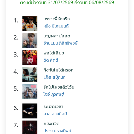
ตั้งแต่ช่วงวันที่ 31/07/2569 ถึงวันที่ 06/08/2569
เพราะพี่รักจริง
1.
หนึ่ง บีเคแบนด์
บุญผลาบ่ฮอด
2.
อ้ายแมน ภิสิทธิ์พงษ์
พอได้เสียว
3.
ดิด คิตตี้
ทิ้งกันไม่ได้หรอก
4.
แจ๊ส สปุ๊กนิค
รักไม่ไหวแล้วโว้ย
5.
โจอี้ ภูวศิษฐ์
ระเบิดเวลา
6.
ศาล สานศิลป์
ภวังค์จิต
7.
ปราง ปรางทิพย์