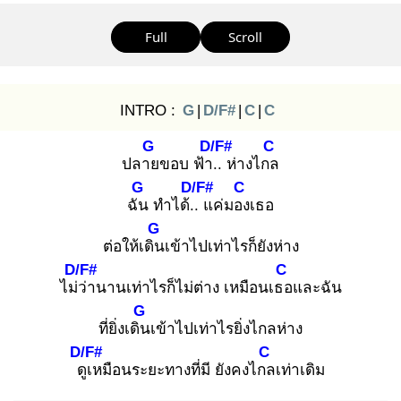
Full
Scroll
INTRO :
G
|
D/F#
|
C
|
C
G
D/F#
C
ปลาย
ขอบ ฟ้า..
ห่างไกล
G
D/F#
C
ฉัน
ทำได้..
แค่มอง
เธอ
G
ต่อให้เดิน
เข้าไปเท่าไรก็ยังห่าง
D/F#
C
ไม่ว่
านานเท่าไรก็ไม่ต่าง เหมือนเธอ
และฉัน
G
ที่ยิ่งเดิน
เข้าไปเท่าไรยิ่งไกลห่าง
D/F#
C
ดูเ
หมือนระยะทางที่มี ยังคงไกล
เท่าเดิม