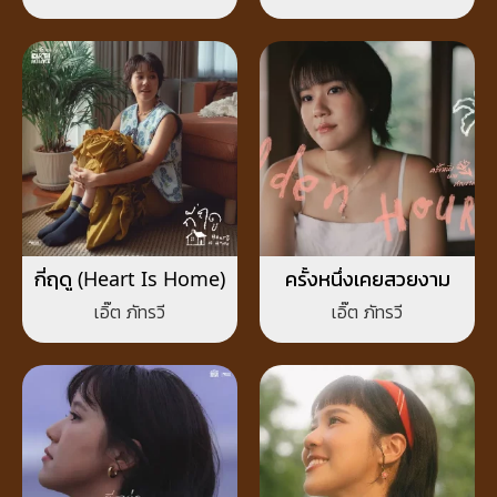
กี่ฤดู (Heart Is Home)
ครั้งหนึ่งเคยสวยงาม
เอิ๊ต ภัทรวี
เอิ๊ต ภัทรวี