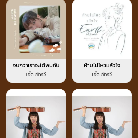
จนกว่าเราจะได้พบกัน
ห้ามไม่ไหวแล้วใจ
เอิ๊ต ภัทรวี
เอิ๊ต ภัทรวี