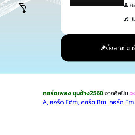
ศิ
แ
ตั้งสายกีตาร
คอร์ดเพลง ขุนช้าง2560
จากศิลปิน
วง
A
,
คอร์ด F#m
,
คอร์ด Bm
,
คอร์ด Em