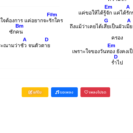
Em
A
แค่ขอให้ได้รู้จัก
แค่ได้รัก
F#m
ี่ใจต้องการ แค่อยากจะรัก
ใคร
G
A
Bm
ถึงแม้ว่าเคยได้เสีย
เป็นผัวเมีย
ซักคน
ครอง
A
D
ระณามว่าชัว
จนตัวตาย
Em
เพราะใจของวันทอง
ยังคงเป
D
ร่ำไ
ป
แก้ไข
ขอเพลง
เพลงโปรด