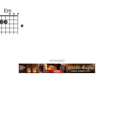
Em
o
o
o
2
3
III
SPONSORED