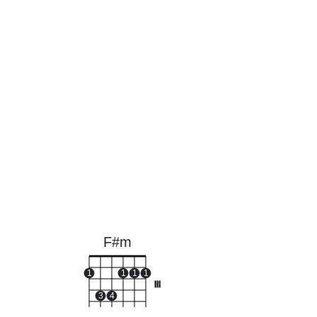
F#m
1
1
1
1
III
3
4