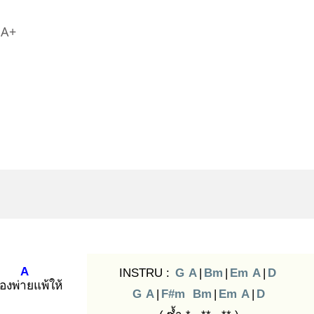
A+
A
INSTRU :
G
A
|
Bm
|
Em
A
|
D
้องพ่าย
แพ้ให้
G
A
|
F#m
Bm
|
Em
A
|
D