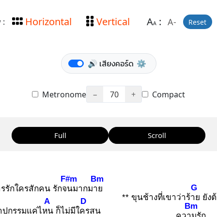
Horizontal
Vertical
A
:
A-
 :
Reset
A
🔊 เสียงคอร์ด
⚙️
Metronome
−
70
+
Compact
Full
Scroll
F#m
Bm
G
รรักใครสักคน รักจน
มากมาย
** ขุนช้างที่เขาว่าร้าย
ยังต
A
D
Bm
าปกรรมแค่ไหน
ก็ไม่มีใคร
สน
ความ
รัก