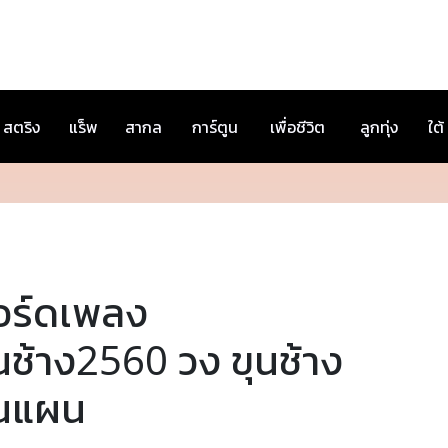
สตริง
แร็พ
สากล
การ์ตูน
เพื่อชีวิต
ลูกทุ่ง
ใต้
อร์ดเพลง
นช้าง2560 วง ขุนช้าง
ุนแผน