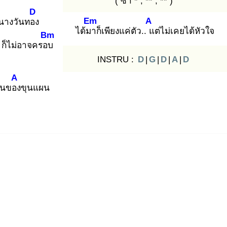
( ซ้ำ * , ** , ** )
D
Em
A
นางวันทอง
ได้มา
ก็เพียงแค่ตัว.. แ
ต่ไม่เคยได้หัวใจ
Bm
ก็ไม่อาจครอบ
INSTRU :
D
|
G
|
D
|
A
|
D
A
็นของ
ขุนแผน