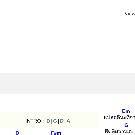
View
Em
แปลกดีนะที่
กา
INTRO :
D
|
G
|
D
|
A
G
ผิดศิลธรรม
บ
D
F#m