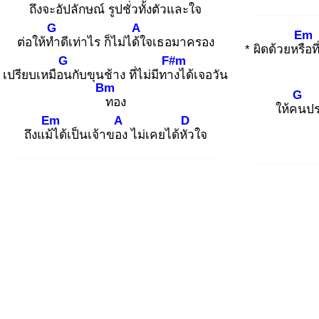
ถึงจ
ะอัปลักษณ์ รูปชั่ว
ทั้งตัวและใจ
G
A
Em
ต่อให้ทำ
ดีเท่าไร ก็ไม่ได้ใ
จเธอมาครอง
* ผิดด้วยหรือ
ท
G
F#m
เปรียบเหมือน
กับขุนช้าง ที่ไม่มีทาง
ได้เจอวัน
Bm
G
ท
อง
ให้คน
ป
Em
A
D
ถึงแม้ไ
ด้เป็นเจ้าของ
ไม่เคยได้หัว
ใจ