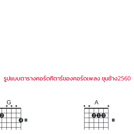
รูปแบบตารางคอร์ดกีตาร์ของคอร์ดเพลง ขุนช้าง2560
G
A
o
o
o
x
o
o
2
2
1
3
4
III
III