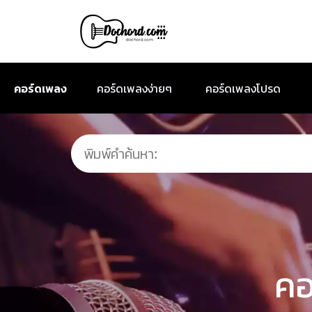
คอร์ดเพลง
คอร์ดเพลงง่ายๆ
คอร์ดเพลงโปรด
คอ