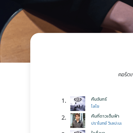
คอร์ดเ
คืนจันทร์
1.
โลโซ
คืนที่ดาวเต็มฟ้า
2.
ปราโมทย์ วิเลปะนะ
ใจสั่งมา