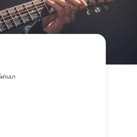
่ผ่านมา
)