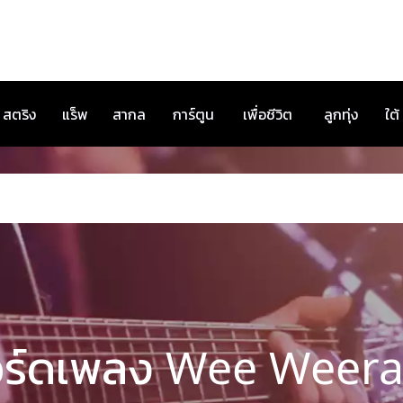
สตริง
แร็พ
สากล
การ์ตูน
เพื่อชีวิต
ลูกทุ่ง
ใต้
ร์ดเพลง Wee Weer