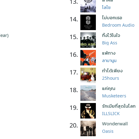
13.
โลโซ
ไม่บอกเธอ
14.
Bedroom Audio
Fear)
ทิ้งไว้ในใจ
15.
Big Ass
แพ้ทาง
16.
ลาบานูน
ทำได้เพียง
17.
25hours
แค่คุณ
18.
Musketeers
รักเมียที่สุดในโลก
19.
ILLSLICK
Wonderwall
20.
Oasis