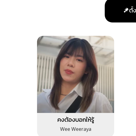
ตั
คงต้องบอกให้รู้
Wee Weeraya