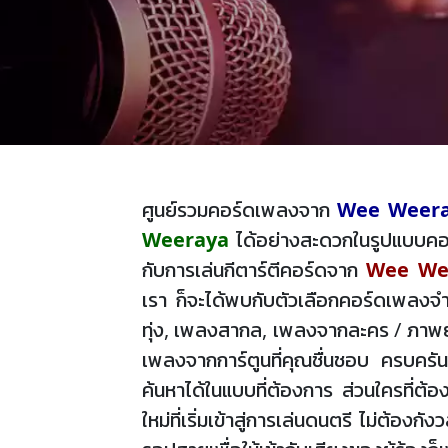
ศูนย์รวมคอร์ดเพลงจาก
Wee Weer
Weeraya
ได้อย่างสะดวกในรูปแบบคอร์
กับการเล่นกีตาร์ตีคอร์ดจาก
Wee We
เรา ก็จะได้พบกับตัวเลือกคอร์ดเพลงจำ
ทุ่ง, เพลงสากล, เพลงจากละคร / ภาพยนต
เพลงจากการ์ตูนที่คุณชื่นชอบ ครบครัน
ค้นหาได้ในแบบที่ต้องการ ส่วนใครที่ต้
ใหม่ที่เริ่มเข้าสู่การเล่นดนตรี ไม่ต้อ