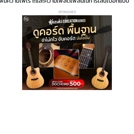
ก็เพิ่มความไพเราะและความเพลิดเพลินในการเล่นไปอีกแบบ
SPONSORED