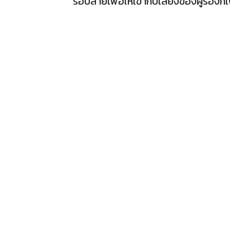
รอปสายเพื่อให้เข้ากับเสียงของผู้ร้อง