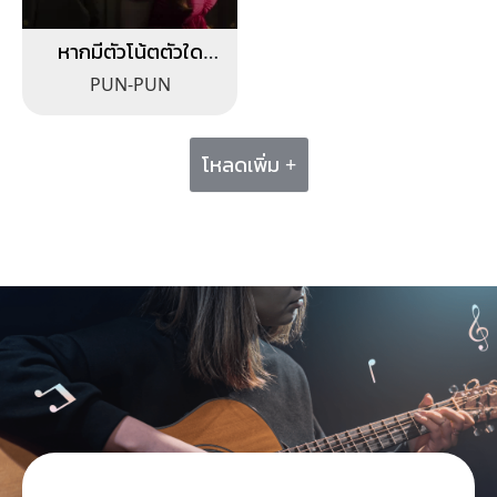
หากมีตัวโน้ตตัวใด
(00:00)
PUN-PUN
โหลดเพิ่ม +