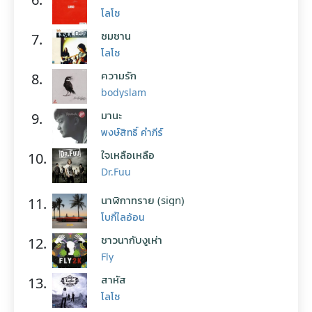
โลโซ
ซมซาน
7.
โลโซ
ความรัก
8.
bodyslam
มานะ
9.
พงษ์สิทธิ์ คำภีร์
ใจเหลือเหลือ
10.
Dr.Fuu
นาฬิกาทราย (sign)
11.
โบกี้ไลอ้อน
ชาวนากับงูเห่า
12.
Fly
สาหัส
13.
โลโซ