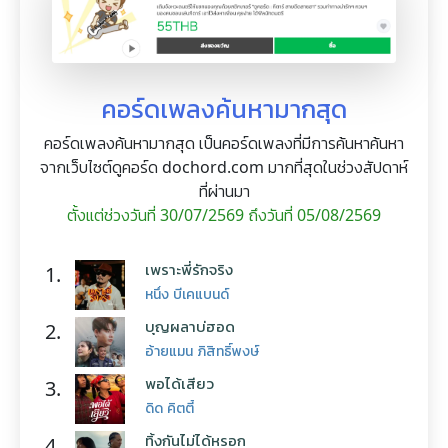
คอร์ดเพลงค้นหามากสุด
คอร์ดเพลงค้นหามากสุด เป็นคอร์ดเพลงที่มีการค้นหาค้นหา
จากเว็บไซต์ดูคอร์ด dochord.com มากที่สุดในช่วงสัปดาห์
ที่ผ่านมา
ตั้งแต่ช่วงวันที่ 30/07/2569 ถึงวันที่ 05/08/2569
เพราะพี่รักจริง
1.
หนึ่ง บีเคแบนด์
บุญผลาบ่ฮอด
2.
อ้ายแมน ภิสิทธิ์พงษ์
พอได้เสียว
3.
ดิด คิตตี้
ทิ้งกันไม่ได้หรอก
4.