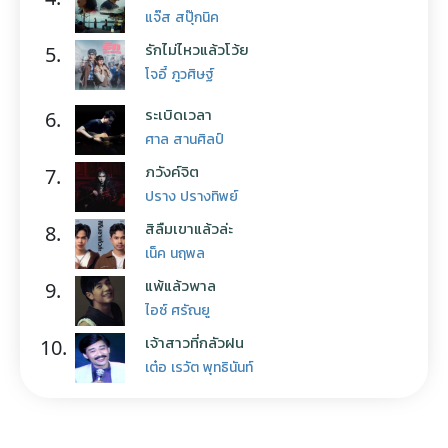
แจ๊ส สปุ๊กนิค
รักไม่ไหวแล้วโว้ย
5.
โจอี้ ภูวศิษฐ์
ระเบิดเวลา
6.
ศาล สานศิลป์
ภวังค์จิต
7.
ปราง ปรางทิพย์
สิลืมเขาแล้วล่ะ
8.
เน็ค นฤพล
แพ้แล้วพาล
9.
ไอซ์ ศรัณยู
เจ้าสาวที่กลัวฝน
10.
เต๋อ เรวัต พุทธินันท์