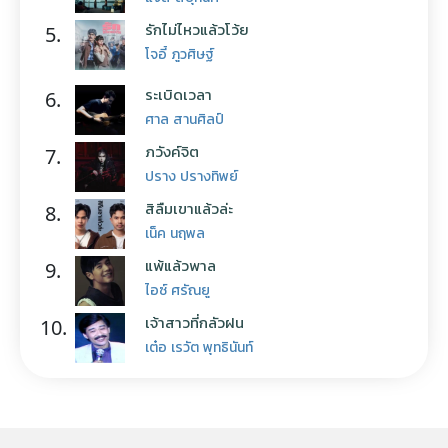
รักไม่ไหวแล้วโว้ย
5.
โจอี้ ภูวศิษฐ์
ระเบิดเวลา
6.
ศาล สานศิลป์
ภวังค์จิต
7.
ปราง ปรางทิพย์
สิลืมเขาแล้วล่ะ
8.
เน็ค นฤพล
แพ้แล้วพาล
9.
ไอซ์ ศรัณยู
เจ้าสาวที่กลัวฝน
10.
เต๋อ เรวัต พุทธินันท์