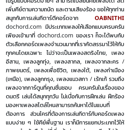
ในรูปแบบคอร์ดง่ายๆ สามารถเปลี่ยนคีย์เพลงได้ ลด
เพิ่มคีย์ตามความถนัด และตามเสียงร้อง ขอให้ทุกท่าน
สนุกกับการเล่นกีตาร์ตีคอร์ดจาก
OABNITHI
dochord.com มีประเภทเพลงให้เลือกแบบครบครัน
เพียงเข้ามาที่ dochord.com ของเรา ก็จะได้พบกับ
ตัวเลือกคอร์ดเพลงจำนวนมากที่เราคัดสรรมาไว้ให้กับ
ทุกคนโดยเฉพาะ ไม่ว่าจะเป็นเพลงสตริงไทย, เพลง
อีสาน, เพลงลูกทุ่ง, เพลงสากล, เพลงจากละคร /
ภาพยนตร์, เพลงเพื่อชีวิต, เพลงใต้, เพลงกำเมือง
(เหนือ), เพลงลูกกรุง, เพลงแนวสกา / เร้กเก้ รวมถึง
เพลงจากการ์ตูนที่คุณชื่นชอบ ครบครันในเรื่องของ
ดนตรี เล่นได้สนุกทุกวัน ไม่เบื่อกับการฝึกเล่น ฝึกร้อง
มองหาเพลงสไตล์ไหนสามารถค้นหาได้ในแบบที่
ต้องการ ส่วนใครที่ต้องการเล่นกีตาร์กับคอร์ดเพลง
แบบง่าย ๆ ใช้คีย์พื้นฐาน เราก็มีการแยกประเภทไว้ให้