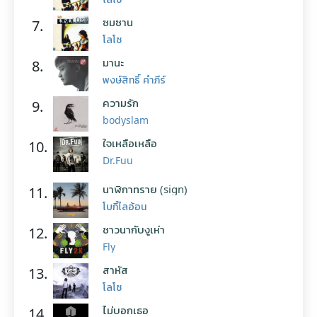
ซมซาน
7.
โลโซ
มานะ
8.
พงษ์สิทธิ์ คำภีร์
ความรัก
9.
bodyslam
ใจเหลือเหลือ
10.
Dr.Fuu
นาฬิกาทราย (sign)
11.
โบกี้ไลอ้อน
ชาวนากับงูเห่า
12.
Fly
สาหัส
13.
โลโซ
ไม่บอกเธอ
14.