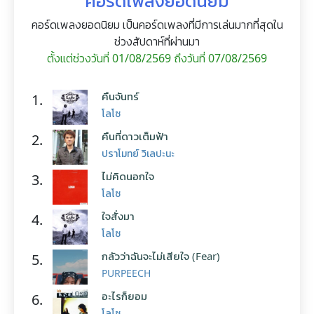
คอร์ดเพลงยอดนิยม
คอร์ดเพลงยอดนิยม เป็นคอร์ดเพลงที่มีการเล่นมากที่สุดใน
ช่วงสัปดาห์ที่ผ่านมา
ตั้งแต่ช่วงวันที่ 01/08/2569 ถึงวันที่ 07/08/2569
คืนจันทร์
1.
โลโซ
คืนที่ดาวเต็มฟ้า
2.
ปราโมทย์ วิเลปะนะ
ไม่คิดนอกใจ
3.
โลโซ
ใจสั่งมา
4.
โลโซ
กลัวว่าฉันจะไม่เสียใจ (Fear)
5.
PURPEECH
อะไรก็ยอม
6.
โลโซ