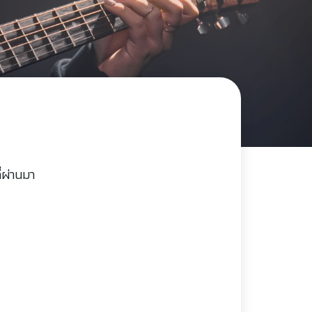
่ผ่านมา
)