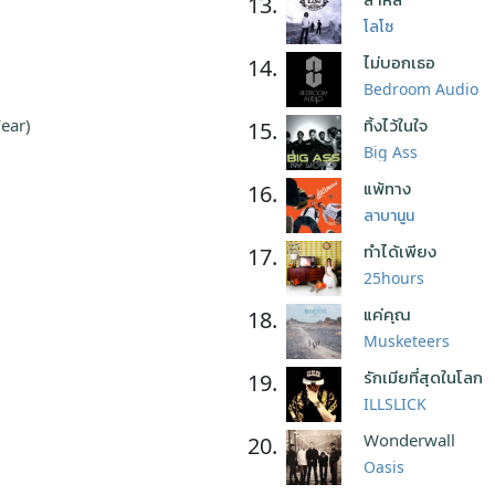
13.
โลโซ
ไม่บอกเธอ
14.
Bedroom Audio
Fear)
ทิ้งไว้ในใจ
15.
Big Ass
แพ้ทาง
16.
ลาบานูน
ทำได้เพียง
17.
25hours
แค่คุณ
18.
Musketeers
รักเมียที่สุดในโลก
19.
ILLSLICK
Wonderwall
20.
Oasis