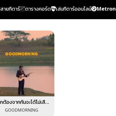
้งสายกีตาร์
ตารางคอร์ด
เล่นกีตาร์ออนไลน์
Metro
กต้องจากกันจะได้ไม่เสีย
ดายใดๆ
GOODMORNING