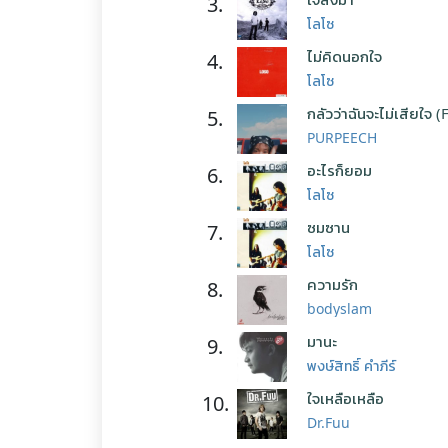
3.
โลโซ
ไม่คิดนอกใจ
4.
โลโซ
กลัวว่าฉันจะไม่เสียใจ (
5.
PURPEECH
อะไรก็ยอม
6.
โลโซ
ซมซาน
7.
โลโซ
ความรัก
8.
bodyslam
มานะ
9.
พงษ์สิทธิ์ คำภีร์
ใจเหลือเหลือ
10.
Dr.Fuu