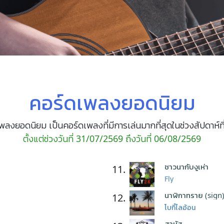
คอร์ดเพลงยอดนิยม
พลงยอดนิยม เป็นคอร์ดเพลงที่มีการเล่นมากที่สุดในช่วงสัปดาห์ที
ตั้งแต่ช่วงวันที่ 31/07/2569 ถึงวันที่ 06/08/2569
ชาวนากับงูเห่า
11.
Fly
นาฬิกาทราย (sign
12.
โบกี้ไลอ้อน
สาหัส