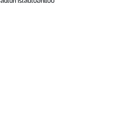
พลินในการเล่นไปอีกแบบ